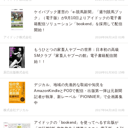
ケイバブック運営の「e-競馬新聞」「週刊競馬ブッ
ク」（電子版）が9月10日よりアイドックの電子書
籍配信ソリューション「bookend」を採用して配信
開始！
アイドック株式会社
2018年09月14日 01時
もうひとつの家畜人ヤプーの世界：日本初の高級
SMクラブ『家畜人ヤプーの館』電子書籍配信開
始！！
辰巳出版株式会社
2018年01月30日 15時
デジカル、地域の先進的な取組や知見を
AmazonKindleとPODで配信・出版第一弾は元新聞
記者が執筆、新レーベル「PIONNIER」で企画募集
中
株式会社デジカル
2017年04月18日 01時
アイドックの「bookend」を使ってへるす出版が