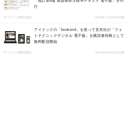
「改訂第9版 救急救命士標準テキスト 電子版」を刊
行
アイドック株式会社
2016年11月24日 06時
アイドックの「bookend」を使って玄光社が「フォ
トテクニックデジタル 電子版」を購読者特典として
無料配信開始
アイドック株式会社
2016年08月22日 04時
漫画家・徳光康之作『最狂 超プロレスファン烈伝
５.１〜第２５戦』描きおろし支援プロジェクトが開
始11時間で目標金額を達成
株式会社サーチフィールド
2016年08月16日 04時
クラウドファンディング『トリガー』にて、漫画
家・徳光康之作『最狂 超プロレスファン烈伝５.
１〜第２５戦』描きおろし支援プロジェクトがスタ
ート
株式会社サーチフィールド
2016年08月15日 04時