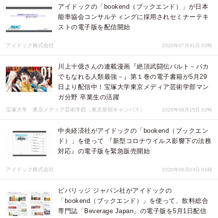
アイドックの「bookend（ブックエンド）」が日本
能率協会コンサルティングに採用されセミナーテキ
ストの電子版を配信開始
アイドック株式会社
2020年07月31日 02時
川上十億さんの連載漫画『絶頂武闘伝バルト－バカ
でもなれる人類最強－』第１巻の電子書籍が5月29
日より配信中！宝塚大学東京メディア芸術学部マン
ガ分野 卒業生の活躍
宝塚大学 東京メディア芸術学部（東京新宿キャンパス）
2020年06月15日 02時
中央経済社がアイドックの「bookend（ブックエン
ド）」を使って 『新型コロナウイルス影響下の法務
対応』の電子版を緊急販売開始
アイドック株式会社
2020年06月03日 01時
ビバリッジ ジャパン社がアイドックの
「bookend（ブックエンド）」を使って、飲料総合
専門誌「Beverage Japan」の電子版を5月1日配信