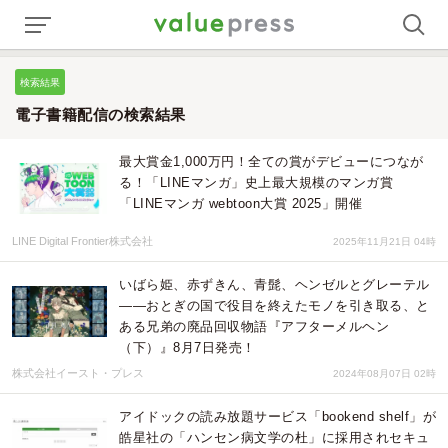
検索結果
電子書籍配信の検索結果
最大賞金1,000万円！全ての賞がデビューにつなが
る！「LINEマンガ」史上最大規模のマンガ賞
「LINEマンガ webtoon大賞 2025」開催
LINE Digital Frontier株式会社
2025年11月21日 04時
いばら姫、赤ずきん、青髭、ヘンゼルとグレーテル
――おとぎの国で役目を終えたモノを引き取る、と
ある兄弟の廃品回収物語『アフターメルヘン
（下）』8月7日発売！
株式会社イースト・プレス
2024年08月07日 02時
アイドックの読み放題サービス「bookend shelf」が
皓星社の「ハンセン病文学の杜」に採用されセキュ