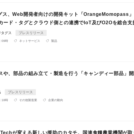
ス、Web開発者向けの開発キット「OrangeMomopass
Cカード・タグとクラウド側との連携でIoT及びO2Oを総合支
ジタグス
プレスリリース
 09時
ネットサービス
製品
ビスや、部品の組み立て・製造を行う「キャンディー部品」
品
プレスリリース
 18時
その他製造業
企業の動向
nTechが変える新しい援助のカタチ。国連食糧農業機関が