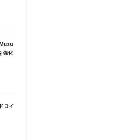
Muzu
を強化
ンドロイ