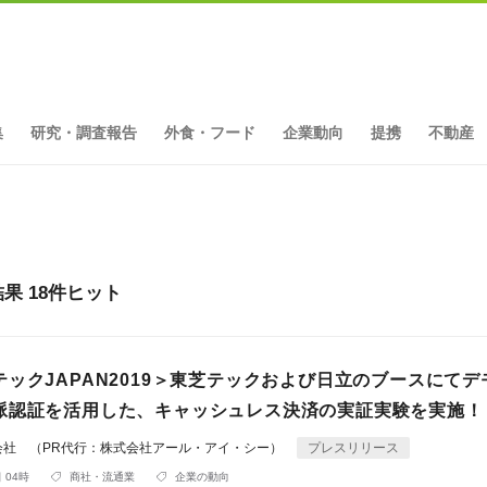
集
研究・調査報告
外食・フード
企業動向
提携
不動産
 18件ヒット
ックJAPAN2019＞東芝テックおよび日立のブースにてデ
脈認証を活用した、キャッシュレス決済の実証実験を実施！
会社 （PR代行：株式会社アール・アイ・シー）
プレスリリース
 04時
商社・流通業
企業の動向