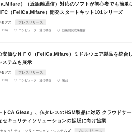
liCa,Mifare）（近距離通信）対応のソフトが初心者でも簡
C（FeliCa,Mifare）開発スタートキット101シリーズ
ジタグス
プレスリリース
 11時
コンピュータ・通信機器
技術開発成果報告
安価なＮＦＣ（FeliCa,Mifare）ミドルウェア製品を統合
ステムも展示
ジタグス
プレスリリース
 11時
コンピュータ・通信機器
製品
トCA Gleas」、仏タレスのHSM製品に対応 クラウドサ
なセキュリティソリューションの拡販に向け協業
・セキュリティ・ソリューション・システムズ
プレスリリース