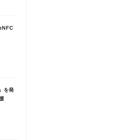
NFC
t」を発
援