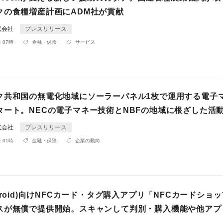
クの食糧増産計画にADM社が貢献
式会社
プレスリリース
 07時
金融・保険
サービス
ク共和国の無電化地域にソーラーパネル1枚で運用する電子
タート。NECの電子マネー技術とNBFの地域に根ざした活
式会社
プレスリリース
 01時
金融・保険
企業の動向
droid)向けNFCカード・タグ購入アプリ「NFCカードショッ
スが無償で提供開始。スキャンして判別・購入機能や他アプ