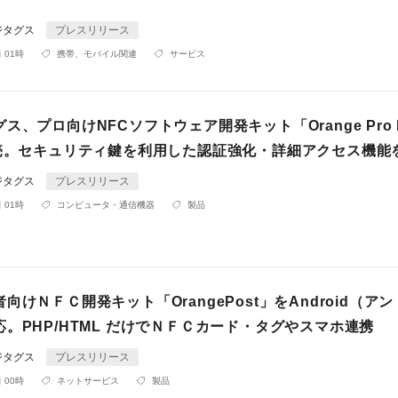
ジタグス
プレスリリース
 01時
携帯、モバイル関連
サービス
ス、プロ向けNFCソフトウェア開発キット「Orange Pro 
発売。セキュリティ鍵を利用した認証強化・詳細アクセス機能
ジタグス
プレスリリース
 01時
コンピュータ・通信機器
製品
向けＮＦＣ開発キット「OrangePost」をAndroid（ア
。PHP/HTML だけでＮＦＣカード・タグやスマホ連携
ジタグス
プレスリリース
 00時
ネットサービス
製品