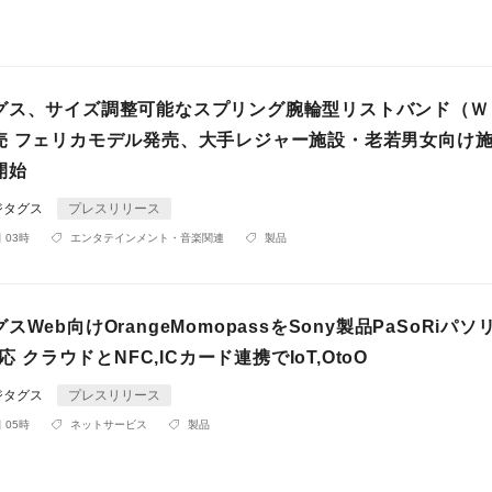
グス、サイズ調整可能なスプリング腕輪型リストバンド（Ｗ
売 フェリカモデル発売、大手レジャー施設・老若男女向け
開始
ジタグス
プレスリリース
 03時
エンタテインメント・音楽関連
製品
Web向けOrangeMomopassをSony製品PaSoRiパソリ
対応 クラウドとNFC,ICカード連携でIoT,OtoO
ジタグス
プレスリリース
 05時
ネットサービス
製品