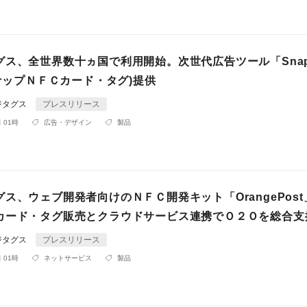
グス、全世界数十ヵ国で利用開始。次世代広告ツール「Snap
スナップＮＦＣカード・タグ)提供
ジタグス
プレスリリース
 01時
広告・デザイン
製品
ス、ウェブ開発者向けのＮＦＣ開発キット「OrangePos
カード・タグ販売とクラウドサービス連携でＯ２Ｏを総合支
ジタグス
プレスリリース
 01時
ネットサービス
製品