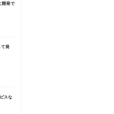
単に開発で
して発
ービスな