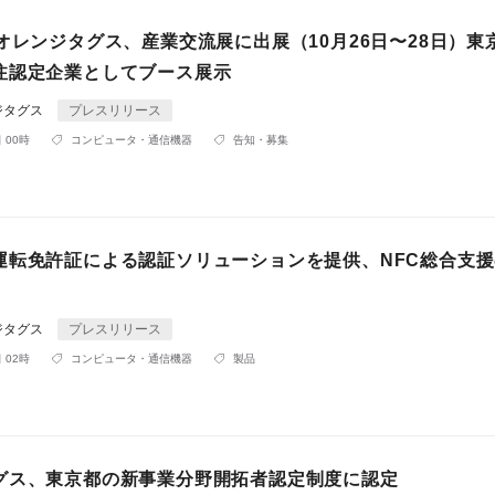
オレンジタグス、産業交流展に出展（10月26日〜28日）東
注認定企業としてブース展示
ジタグス
プレスリリース
 00時
コンピュータ・通信機器
告知・募集
運転免許証による認証ソリューションを提供、NFC総合支
ジタグス
プレスリリース
 02時
コンピュータ・通信機器
製品
グス、東京都の新事業分野開拓者認定制度に認定