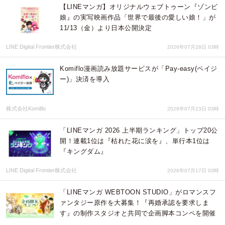
【LINEマンガ】オリジナルウェブトゥーン『ゾンビ
娘』の実写映画作品「世界で最後の愛しい娘！」が
11/13（金）より日本公開決定
LINE Digital Frontier株式会社
2026年07月28日 03時
Komiflo漫画読み放題サービスが「Pay-easy(ペイジ
ー)」決済を導入
株式会社Komiflo
2026年07月23日 03時
「LINEマンガ 2026 上半期ランキング」トップ20公
開！連載1位は『枯れた花に涙を』、単行本1位は
『キングダム』
LINE Digital Frontier株式会社
2026年07月17日 03時
「LINEマンガ WEBTOON STUDIO」がロマンスフ
ァンタジー原作を大募集！『再婚承認を要求しま
す』の制作スタジオと共同で企画脚本コンペを開催