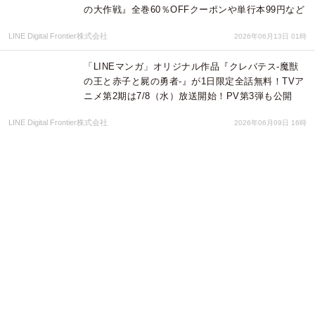
の大作戦』全巻60％OFFクーポンや単行本99円など
LINE Digital Frontier株式会社
2026年06月13日 01時
「LINEマンガ」オリジナル作品『クレバテス-魔獣
の王と赤子と屍の勇者-』が1日限定全話無料！TVア
ニメ第2期は7/8（水）放送開始！PV第3弾も公開
LINE Digital Frontier株式会社
2026年06月09日 16時
「LINEマンガ」で「サッカーマンガ特集」開催！本
日2026年6月9日（火）は「LINEマンガ」
「ebookjapan」で『ブルーロック』が1日限定全話
無料
LINE Digital Frontier株式会社
2026年06月08日 16時
「LINEマンガ」「ebookjapan」限定で『銀魂』全
77巻分が全話完全無料！新劇場版のロングヒット＆
4DX公開記念で5/31（日）まで3日間限定
LINE Digital Frontier株式会社
2026年05月28日 16時