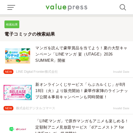
検索結果
電子コミックの検索結果
マンガを読んで豪華賞品を当てよう！夏の大型キャ
ンペーン「LINEマンガ 宴（UTAGE）2026
SUMMER」開催
LINE Digital Frontier株式会社
NEW
Invalid Date
新オンラインくじサービス「らぶカルくじ」が8月
18日（火）より販売開始！豪華作家陣のラインナッ
プ公開＆事前キャンペーンも同時開催！
株式会社デジタルコマース
NEW
Invalid Date
「LINEマンガ」で原作マンガもアニメも楽しめる！
定額制アニメ見放題サービス「dアニメストア for