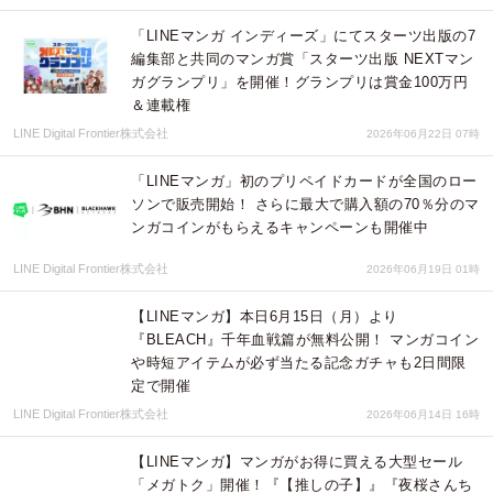
「LINEマンガ インディーズ」にてスターツ出版の7
編集部と共同のマンガ賞「スターツ出版 NEXTマン
ガグランプリ」を開催！グランプリは賞金100万円
＆連載権
LINE Digital Frontier株式会社
2026年06月22日 07時
「LINEマンガ」初のプリペイドカードが全国のロー
ソンで販売開始！ さらに最大で購入額の70％分のマ
ンガコインがもらえるキャンペーンも開催中
LINE Digital Frontier株式会社
2026年06月19日 01時
【LINEマンガ】本日6月15日（月）より
『BLEACH』千年血戦篇が無料公開！ マンガコイン
や時短アイテムが必ず当たる記念ガチャも2日間限
定で開催
LINE Digital Frontier株式会社
2026年06月14日 16時
【LINEマンガ】マンガがお得に買える大型セール
「メガトク」開催！『【推しの子】』『夜桜さんち