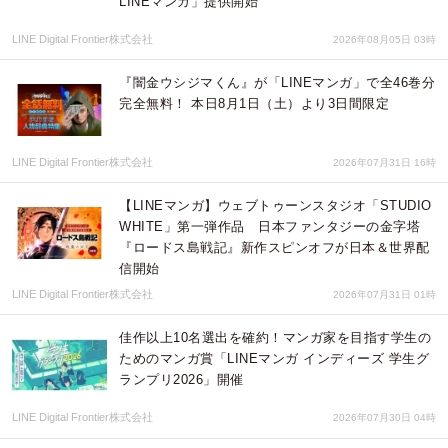
LINEマンガ」提供開始
LINE Digital Frontier株式会社
2026年08月05日 03時
『闇金ウシジマくん』が「LINEマンガ」で全46巻分
完全無料！ 本日8月1日（土）より3日間限定
LINE Digital Frontier株式会社
2026年07月31日 16時
【LINEマンガ】ウェブトゥーンスタジオ「STUDIO
WHITE」第一弾作品 日本ファンタジーの金字塔
『ロードス島戦記』新作スピンオフが日本＆世界配
信開始
LINE Digital Frontier株式会社
2026年07月31日 01時
佳作以上10名選出を確約！マンガ家を目指す学生の
ためのマンガ賞「LINEマンガ インディーズ 学生グ
ランプリ2026」開催
LINE Digital Frontier株式会社
2026年07月30日 04時