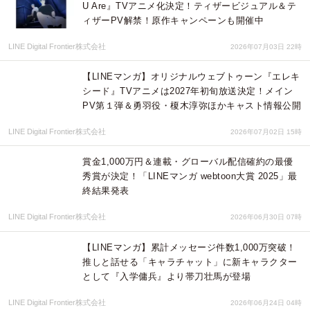
U Are』TVアニメ化決定！ティザービジュアル＆テ
ィザーPV解禁！原作キャンペーンも開催中
LINE Digital Frontier株式会社
2026年07月03日 22時
【LINEマンガ】オリジナルウェブトゥーン『エレキ
シード』TVアニメは2027年初旬放送決定！メイン
PV第１弾＆勇羽役・榎木淳弥ほかキャスト情報公開
LINE Digital Frontier株式会社
2026年07月02日 15時
賞金1,000万円＆連載・グローバル配信確約の最優
秀賞が決定！「LINEマンガ webtoon大賞 2025」最
終結果発表
LINE Digital Frontier株式会社
2026年06月30日 07時
【LINEマンガ】累計メッセージ件数1,000万突破！
推しと話せる「キャラチャット」に新キャラクター
として『入学傭兵』より帯刀壮馬が登場
LINE Digital Frontier株式会社
2026年06月24日 04時