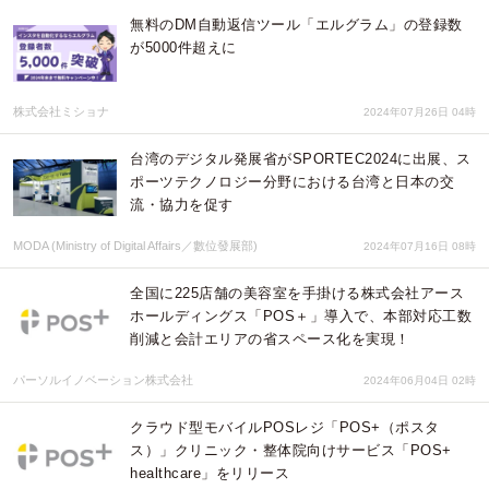
無料のDM自動返信ツール「エルグラム」の登録数
が5000件超えに
株式会社ミショナ
2024年07月26日 04時
台湾のデジタル発展省がSPORTEC2024に出展、ス
ポーツテクノロジー分野における台湾と日本の交
流・協力を促す
MODA (Ministry of Digital Affairs／數位發展部)
2024年07月16日 08時
全国に225店舗の美容室を手掛ける株式会社アース
ホールディングス「POS＋」導入で、本部対応工数
削減と会計エリアの省スペース化を実現！
パーソルイノベーション株式会社
2024年06月04日 02時
クラウド型モバイルPOSレジ「POS+（ポスタ
ス）」クリニック・整体院向けサービス「POS+
healthcare」をリリース