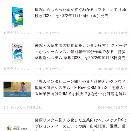
病院からもらった薬がすぐわかるソフト「くすり55
検索2023」を2022年11月25日（金）発売
有限会社オフィス・トウェンティーワン
2022年11月11日 05時
来院・入院患者の持参薬をカンタン検索！ スピーデ
ィかつシームレスに鑑別報告書が作成できる「持参
薬鑑別システム 薬鑑2023」を2022年10月28日発売
有限会社オフィス・トウェンティーワン
2022年10月26日 01時
〈導入インタビュー公開〉やまと診療所がクラウド
型顧客管理システム「F-RevoCRM SaaS」を導入～
医療業界向けCRMでは解決できなかった課題を解決
～
シンキングリード株式会社
2022年09月01日 02時
健康リスクを見える化した企業向けヘルスケアDXで
プレゼンティーズム、うつ病、出社拒否、退職、過