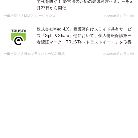
労死を防ぐ！ 経営者のための健康経営セミナーを5
月27日から開催
一般社団法人MNCリレーションズ
2022年05月19日 01時
株式会社Medi-LX、看護師向けスライド共有サービ
ス「Split＆Share」他において、個人情報保護第三
者認証マーク「TRUSTe（トラストイー）」を取得
一般社団法人日本プライバシー認証機構
2022年05月10日 07時
音声操作機能を搭載した｢栄養管理システム LifLi栄
養Hi｣の販売開始！！
株式会社石川コンピュータ・センター
2022年04月19日 00時
医療用語を43万語以上収録した日本語ＩＭ用変換辞
書「医療辞書2022」を2022年2月18日（金）販売開
始
有限会社オフィス・トウェンティーワン
2022年01月28日 01時