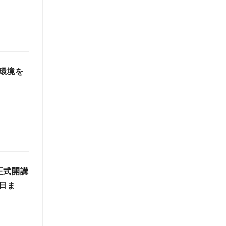
環境を
正式開講
1日ま