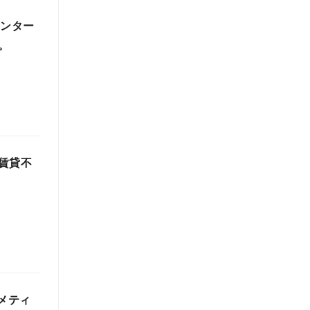
インター
。
賃貸不
スメティ