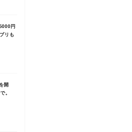
000円
アプリも
を開
まで。