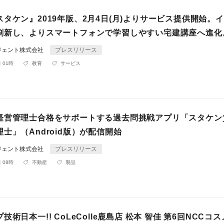
タケン』2019年版、2月4日(月)よりサービス提供開始。
刷新し、よりスマートフォンで学習しやすい宅建講座へ進化
ジェント株式会社
プレスリリース
 01時
教育
サービス
経営管理士合格をサポートする過去問挑戦アプリ「スタケン
士」（Android版）が配信開始
ジェント株式会社
プレスリリース
 08時
不動産
製品
技術日本一!! CoLeColle鹿島店 松本 智佳 第6回NCCコ