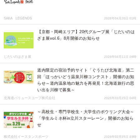
SAKA LEGENDS
2026年04月20日 01時
【京都・岡崎エリア】20代グループ展「じだいのは
ざま展vol.6」8月開催のお知らせ
じだいのはざま展
2026年04月11日 09時
道内限定の宿泊予約サイト「ぐうたび北海道」第二
回「ほっかいどう温泉川柳コンテスト」開催のお知
らせ～道内温泉地の魅力を再発見！北海道旅行の思
い出を川柳で募集～
北海道バリュースコープ株式会社
2026年03月25日 04時
～高校生・専門学校生・大学生のボウリング大会～
「学生ルミネ杯in立川スターレーン」開催のお知ら
せ
株式会社イースタンスポーツ
2026年03月25日 03時