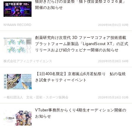
猫好きだらけの音楽祭「猫下僕音楽祭２０２６夏」
開催のお知らせ
NYAAAN RECORD
2026年06月01日 02時
創薬研究向け次世代 3D ファーマコフォア技術搭載
プラットフォーム新製品「LigandScout XT」の正式
リリースおよび紹介ウェビナー開催のお知らせ
株式会社アフィニティサイエンス
2026年05月28日 04時
【1日400名限定】京都嵐山6月若鮎祭り 鮎の塩焼
き試食チャリティーイベント
一般社団法人 文化・芸術・スポーツ振興会
2026年05月18日 01時
VTuber事務所からくり4期生オーディション開催の
お知らせ