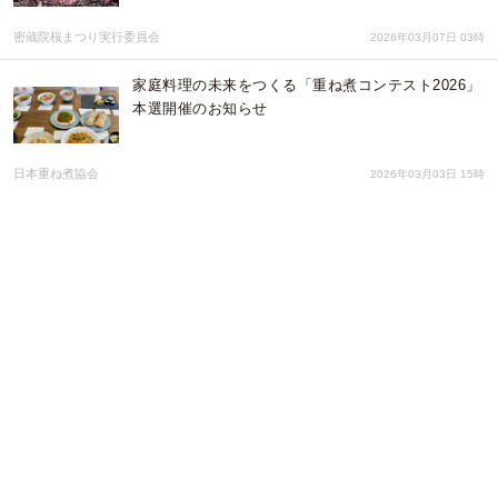
密蔵院桜まつり実行委員会
2026年03月07日 03時
家庭料理の未来をつくる「重ね煮コンテスト2026」
本選開催のお知らせ
日本重ね煮協会
2026年03月03日 15時
「横瀬ニコニコごはん縁日」開催のお知らせ
立教大学観光学部舛谷研究室
2026年02月03日 01時
第８回 日本メディカルAI学会学術集会 開催のお知
らせ
一般社団法人日本メディカルAI学会
2026年01月30日 05時
2/19【集客力×設計力＝高収益】差別化を意識して