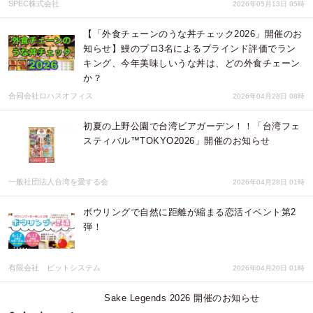
SPEC株式会社
2026年05月13日 05時
【「外食チェーンのうな丼チェック2026」開催のお
知らせ】鰻のプロ3名によるブラインド評価でラン
キング、今年美味しいうな丼は、どの外食チェーン
か？
合同会社ロハスオフィス
2026年04月28日 08時
初夏の上野公園で台湾ビアガーデン！！「台湾フェ
スティバル™TOKYO2026」開催のお知らせ
一般社団法人台湾を愛する会
2026年04月28日 01時
ボウリングで自然に距離が縮まる恋活イベント第2
弾！
有限会社 ビットシステム
2026年04月20日 01時
Sake Legends 2026 開催のお知らせ