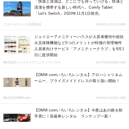
「快適と清潔は、どこにでも持っていける」快適と
清潔を携帯する新しい時代へ。Comfy Tablet
「Let's Switch」2020年11月1日発売。
スタイルスイッチ合同会社
2020年11月12日 00時
ジェイエーアメニティーハウスが入居者優待や総括
火災保険機能など5つのメリットが特徴の管理物件
入居者向けサービス「アメニティークラブ」を9月1
日に提供開始
株式会社ジェイエーアメニティーハウス
2017年08月28日 01時
【DMM.comいろいろレンタル】アロハシャツ＆ム
ームー、ブライズメイドドレスの取り扱い開始！
株式会社DMM.com
2016年10月04日 03時
【DMM.comいろいろレンタル】今夜はあの娘を助
手席に！高級車レンタル ランナップ一新！