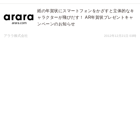
紙の年賀状にスマートフォンをかざすと立体的なキ
ャラクターが飛びだす！ AR年賀状プレゼントキャ
ンペーンのお知らせ
アララ株式会社
2012年12月21日 03時
「門松」にもエコブーム？注目を浴びる造花の門松
株式会社 岩や
2008年12月04日 08時
防災の日に、もう一度チェック！いざという時、困るのは水とトイレ
です！！簡易トイレに変身する防災グッズ付インテリア造花
株式会社 岩や
2008年08月26日 06時
特許出願中！ 簡易トイレに変身する防災グッズ付
インテリア造花
株式会社 岩や
2007年08月17日 09時
地方から全国へ、人気の「インテリア門松」