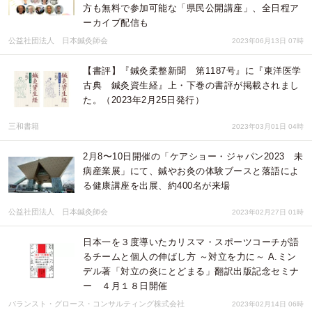
方も無料で参加可能な「県民公開講座」、全日程ア
ーカイブ配信も
公益社団法人 日本鍼灸師会
2023年06月13日 07時
【書評】『鍼灸柔整新聞 第1187号』に『東洋医学
古典 鍼灸資生経』上・下巻の書評が掲載されまし
た。（2023年2月25日発行）
三和書籍
2023年03月01日 04時
2月8〜10日開催の「ケアショー・ジャパン2023 未
病産業展」にて、鍼やお灸の体験ブースと落語によ
る健康講座を出展、約400名が来場
公益社団法人 日本鍼灸師会
2023年02月27日 01時
日本一を３度導いたカリスマ・スポーツコーチが語
るチームと個人の伸ばし方 ～対立を力に～ A.ミン
デル著「対立の炎にとどまる」翻訳出版記念セミナ
ー ４月１８日開催
バランスト・グロース・コンサルティング株式会社
2023年02月14日 06時