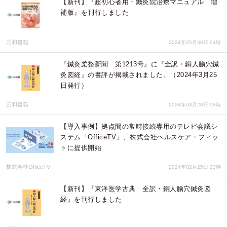
【新刊】『超初心者用・鍼灸院治療マニュアル 増
補版』を刊行しました
三和書籍
2024年05月30日 04時
『鍼灸柔整新聞 第1213号』に『全訳・銅人腧穴鍼
灸図経』の書評が掲載されました。（2024年3月25
日発行）
三和書籍
2024年03月28日 08時
【導入事例】拠点間の常時接続専用のテレビ会議シ
ステム「OfficeTV」、株式会社ヘルスケア・フィッ
トに提供開始
株式会社OfficeTV
2024年02月25日 23時
【新刊】『東洋医学古典 全訳・銅人腧穴鍼灸図
経』を刊行しました