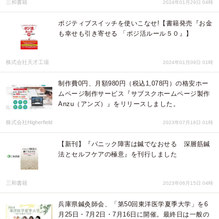
三和書籍
2024年01月29日 04時
ポジティブスイッチを使いこなせ!【書籍発売『お金
も幸せも引き寄せる 「ポジ活ルール５０』】
株式会社天才工場
2024年01月09日 01時
制作費0円、月額980円（税込1,078円）の格安ホー
ムページ制作サービス『サブスクホームページ製作
Anzu（アンズ）』をリリースしました。
株式会社Higherfield
2023年07月18日 01時
【新刊】『パニック障害は鍼でなおせる 深層筋鍼
法とセルフケアの極意』を刊行しました
三和書籍
2023年06月15日 04時
兵庫県鍼灸師会、「第50回東洋医学夏季大学」を6
月25日・7月2日・7月16日に開催。最終日は一般の