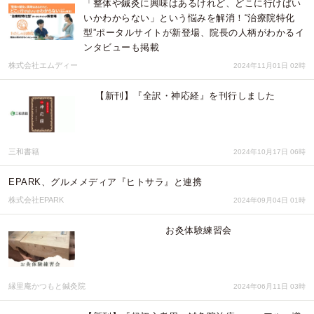
「整体や鍼灸に興味はあるけれど、どこに行けばい
いかわからない」という悩みを解消！“治療院特化
型”ポータルサイトが新登場、院長の人柄がわかるイ
ンタビューも掲載
株式会社エムディー
2024年11月01日 02時
【新刊】『全訳・神応経』を刊行しました
三和書籍
2024年10月17日 06時
EPARK、グルメメディア『ヒトサラ』と連携
株式会社EPARK
2024年09月04日 01時
お灸体験練習会
縁里庵かつもと鍼灸院
2024年06月11日 03時