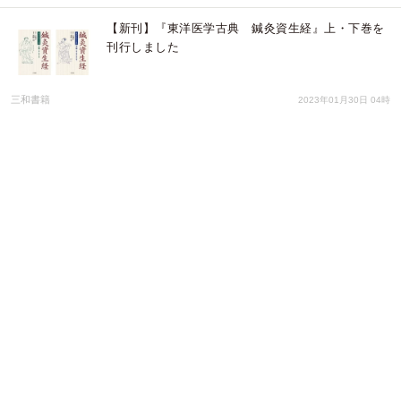
【新刊】『東洋医学古典 鍼灸資生経』上・下巻を
刊行しました
三和書籍
2023年01月30日 04時
【人生の転機】失意のどん底から這い上がった人は
強い！仕事やうつでどん底のときから這い上がれる
方法。自己啓発やスピリチュアルでも効果がなかっ
たどん底人生に転機が！
Dream Art
2022年12月29日 04時
からだケアEXPO[大阪]'22 第2回 健康施術産業展に
自動予約システム「リピッテ ビューティー」を出展
します。
株式会社コネクター・ジャパン
2022年11月24日 05時
「鍼灸師のための資質・地位の向上」や、落語もあ
りの「笑いと健康」を学ぶ学術講習会を9月4日