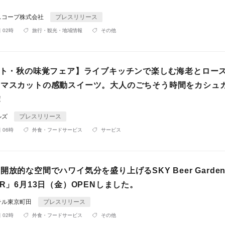
スコープ株式会社
プレスリリース
 02時
旅行・観光・地域情報
その他
タート・秋の味覚フェア】ライブキッチンで楽しむ海老とロー
ンマスカットの感動スイーツ。大人のごちそう時間をカシュ
！
ルズ
プレスリリース
 06時
外食・フードサービス
サービス
開放的な空間でハワイ気分を盛り上げるSKY Beer Garde
ER」6月13日（金）OPENしました。
テル東京町田
プレスリリース
 02時
外食・フードサービス
その他