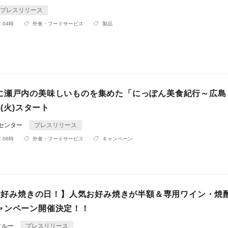
プレスリリース
 04時
外食・フードサービス
製品
に瀬戸内の美味しいものを集めた「にっぽん美食紀行～広島
6(火)スタート
Rセンター
プレスリリース
 06時
外食・フードサービス
キャンペーン
0はお好み焼きの日！】人気お好み焼きが半額＆専用ワイン・焼
ャンペーン開催決定！！
クルー
プレスリリース