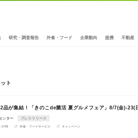
集
研究・調査報告
外食・フード
企業動向
提携
不動産
ヒット
2品が集結！「きのこde菌活 夏グルメフェア」8/7(金)-23(
Rセンター
プレスリリース
 07時
外食・フードサービス
キャンペーン