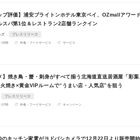
プ評価】浦安ブライトンホテル東京ベイ、OZmallアワード2
ルスパ第1位＆レストラン2店舗ランクイン
ルズ
プレスリリース
 05時
外食・フードサービス
サービス
メ】焼き鳥・蟹・刺身がすべて揃う北海道直送居酒屋「彩葉
火焼き×黄金VIPルームで“うまい店・人気店”を狙う
プレスリリース
 07時
外食・フードサービス
キャンペーン
ODのキッチン家電がヨドバシカメラで12月22日より販売開