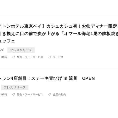
イトンホテル東京ベイ】カシュカシュ初！お盆ディナー限定
引き換えに目の前で炎が上がる「オマール海老1尾の鉄板焼
ュッフェ
ルズ
プレスリリース
 01時
外食・フードサービス
サービス
ラン4店舗目！ステーキ青ひげ in 流川 OPEN
プレスリリース
 03時
外食・フードサービス
企業の動向