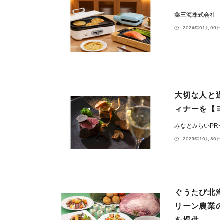
鑫三海株式会社
2026年01月06日
大切な人と
ィナーを【
みなとみらいP
2025年10月30日
ぐうたび北
リーン農業
を提供