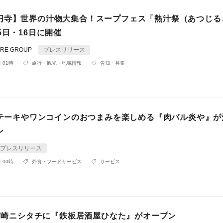
円寺】世界の汁物大集合！スープフェス「熱汁祭（あつじる
5日・16日に開催
RE GROUP
プレスリリース
 01時
旅行・観光・地域情報
告知・募集
】ステーキやワンコインのおつまみを楽しめる『肉バル炎や』が
ン
プレスリリース
 00時
外食・フードサービス
サービス
】宮崎ニシタチに『鉄板居酒屋ひなた』がオープン