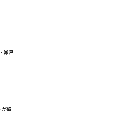
・瀬戸
酎が破