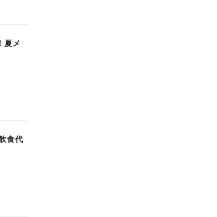
！夏メ
飲食代