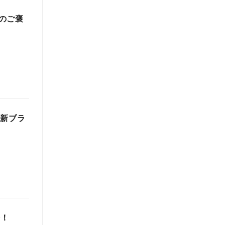
のご褒
の新ブラ
始！