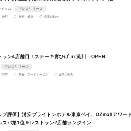
ァメイル
プレスリリース
 10時
医療・健康
企業の動向
ラン4店舗目！ステーキ青ひげ in 流川 OPEN
プレスリリース
 03時
外食・フードサービス
企業の動向
プ評価】浦安ブライトンホテル東京ベイ、OZmallアワード2
ルスパ第1位＆レストラン2店舗ランクイン