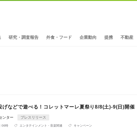
集
研究・調査報告
外食・フード
企業動向
提携
不動産
ト
げなどで遊べる！コレットマーレ夏祭り8/8(土)-9(日)開催
Rセンター
プレスリリース
 06時
エンタテインメント・音楽関連
キャンペーン