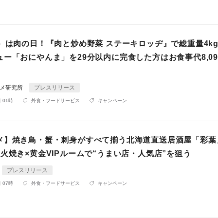
月）は肉の日！『肉と炒め野菜 ステーキロッヂ』で総重量4k
ー「おにやんま」を29分以内に完食した方はお食事代8,09
ルメ研究所
プレスリリース
 01時
外食・フードサービス
キャンペーン
メ】焼き鳥・蟹・刺身がすべて揃う北海道直送居酒屋「彩葉
火焼き×黄金VIPルームで“うまい店・人気店”を狙う
プレスリリース
 07時
外食・フードサービス
キャンペーン