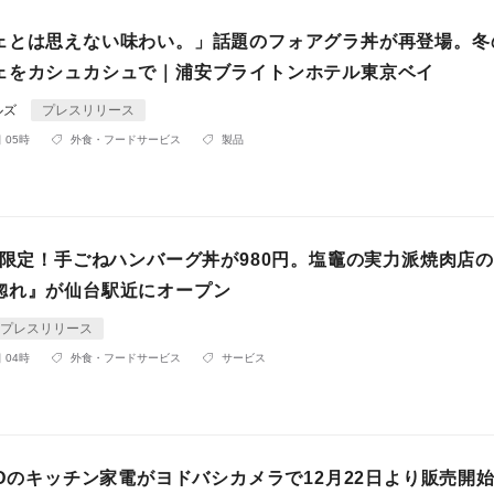
ェとは思えない味わい。」話題のフォアグラ丼が再登場。冬
ェをカシュカシュで｜浦安ブライトンホテル東京ベイ
ルズ
プレスリリース
 05時
外食・フードサービス
製品
数量限定！手ごねハンバーグ丼が980円。塩竈の実力派焼肉店
惚れ』が仙台駅近にオープン
プレスリリース
 04時
外食・フードサービス
サービス
ODのキッチン家電がヨドバシカメラで12月22日より販売開