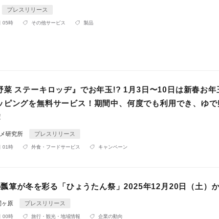
プレスリリース
 05時
その他サービス
製品
菜 ステーキロッヂ』でお年玉!? 1月3日〜10日は新春お
ッピングを無料サービス！期間中、何度でも利用でき、ゆで
！
ルメ研究所
プレスリリース
 01時
外食・フードサービス
キャンペーン
個の瓢箪が冬を彩る「ひょうたん祭」2025年12月20日（土）
関ヶ原
プレスリリース
 00時
旅行・観光・地域情報
企業の動向