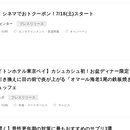
シネマでおトクーポン！7/18(土)スタート
Rセンター
プレスリリース
 01時
エンタテインメント・音楽関連
キャンペーン
イトンホテル東京ベイ】カシュカシュ初！お盆ディナー限定
引き換えに目の前で炎が上がる「オマール海老1尾の鉄板焼
ュッフェ
ルズ
プレスリリース
 01時
外食・フードサービス
サービス
聞く】男性更年期の対策に最もおすすめのサプリ3選