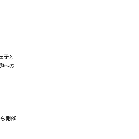
年玉子と
卵への
から開催