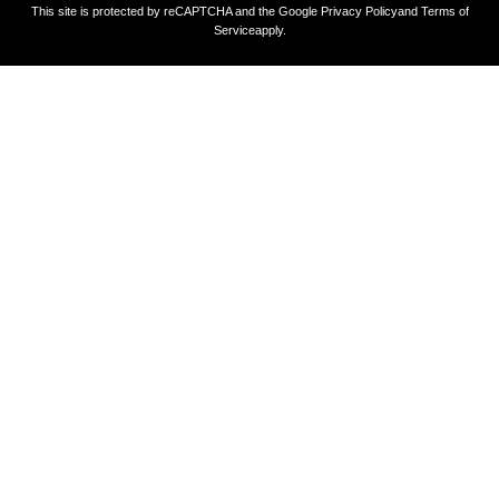
This site is protected by reCAPTCHA and the Google
Privacy Policy
and
Terms of
Service
apply.