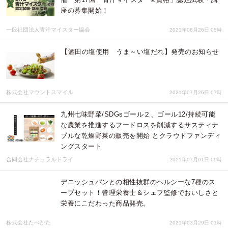
座の募集開始！
一般社団法人青汁マイスター協会
2021年08月26日 05時
【酒田の塩使用 うま～い塩だれ】発売のお知らせ
株式会社マウントスマイル
2021年07月26日 07時
九州七味野菜/SDGsゴール２、ゴール12/持続可能
な農業を推進するフードロスを削減するサスティナ
ブルな乾燥野菜の販売を開始 とクラウドファンディ
ングスタート
合同会社ナチュラルドライ
2021年07月01日 09時
デニッシュパンとの相性抜群のヘルシーな7種のス
ープセット！管理栄養士＆シェフ監修でおいしさと
栄養にこだわった商品発売。
株式会社たべかた
2021年03月29日 01時