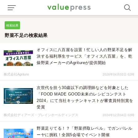
検索結果
野菜不足の検索結果
オフィスに八百屋を設置！忙しい人の野菜不足を解
決する福利厚生サービス「オフィス八百屋」を、乾
燥野菜メーカーのAgritureが提供開始
株式会社Agriture
2026年04月02日 02時
次世代を担う30歳以下の調理師などを対象とした
「FOOD MADE GOOD未来のレシピコンテスト
2024」にて当社キッチンキャストが審査員特別賞を
受賞
株式会社ディアーズ・ブレインホールディングス
2024年12月04日 02時
野菜足りてる！？「野菜摂取レベル」でガンバレル
ーヤに挑戦！全国5会場でイベント開催