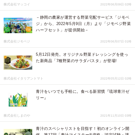
株式会社マッコイ
2022年06月09日 02時
－静岡の農家が運営する野菜宅配サービス「ジモベ
ジ」から、2022年5月9日（月）より「ジモベジ野菜
ハーフセット」が提供開始－
株式会社ジモベジ
2022年06月07日 01時
5月12日発売。オリジナル野菜ドレッシングを使っ
た新商品「7種野菜のサラダパスタ」が登場!
株式会社イタリアントマト
2022年05月12日 02時
青汁をいつでも手軽に。食べる新習慣『琉球青汁ゼ
リー』
株式会社しまのや
2021年11月10日 03時
青汁のスペシャリストを目指す！初のオンライン開
催 第17回「青汁マイスター®資格」認定試験・講