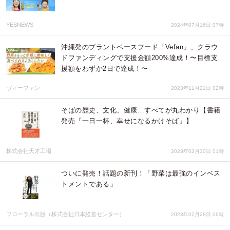
YESNEWS
2024年07月16日 07時
沖縄発のプラントベースフード「Vefan」、クラウ
ドファンディングで支援金額200%達成！〜目標支
援額をわずか2日で達成！〜
ヴィーファン
2023年11月21日 02時
そばの歴史、文化、健康…すべてが丸わかり【書籍
発売『一日一杯、幸せになるかけそば』】
株式会社天才工場
2023年03月30日 01時
ついに発売！話題の新刊！「野菜は最強のインベス
トメントである」
フローラル出版（株式会社日本経営センター）
2023年02月28日 06時