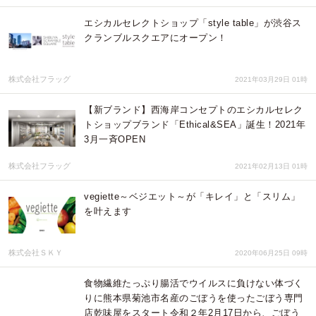
エシカルセレクトショップ「style table」が渋谷ス
クランブルスクエアにオープン！
株式会社フラッグ
2021年03月29日 01時
【新ブランド】西海岸コンセプトのエシカルセレク
トショップブランド「Ethical&SEA」誕生！2021年
3月一斉OPEN
株式会社フラッグ
2021年02月13日 01時
vegiette～ベジエット～が「キレイ」と「スリム」
を叶えます
株式会社ＳＫＹ
2020年06月25日 09時
食物繊維たっぷり腸活でウイルスに負けない体づく
りに熊本県菊池市名産のごぼうを使ったごぼう専門
店乾味屋をスタート令和２年2月17日から、ごぼう