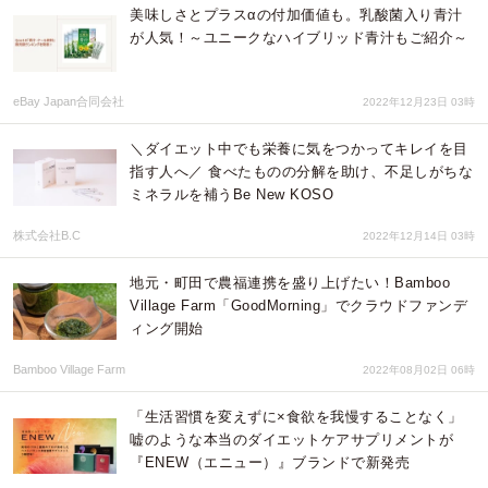
美味しさとプラスαの付加価値も。乳酸菌入り青汁
が人気！～ユニークなハイブリッド青汁もご紹介～
eBay Japan合同会社
2022年12月23日 03時
＼ダイエット中でも栄養に気をつかってキレイを目
指す人へ／ 食べたものの分解を助け、不足しがちな
ミネラルを補うBe New KOSO
株式会社B.C
2022年12月14日 03時
地元・町田で農福連携を盛り上げたい！Bamboo
Village Farm「GoodMorning」でクラウドファンデ
ィング開始
Bamboo Village Farm
2022年08月02日 06時
「生活習慣を変えずに×食欲を我慢することなく」
嘘のような本当のダイエットケアサプリメントが
『ENEW（エニュー）』ブランドで新発売