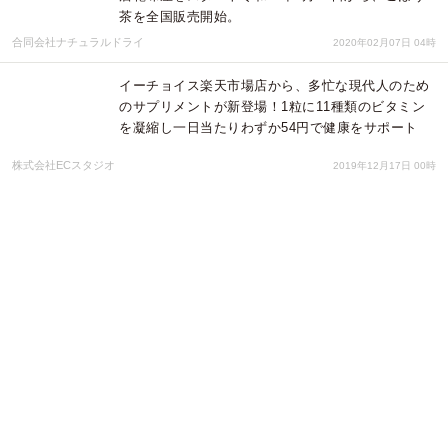
茶を全国販売開始。
合同会社ナチュラルドライ
2020年02月07日 04時
イーチョイス楽天市場店から、多忙な現代人のため
のサプリメントが新登場！1粒に11種類のビタミン
を凝縮し一日当たりわずか54円で健康をサポート
株式会社ECスタジオ
2019年12月17日 00時
藤森慎吾さんが「あの人」に公開謝罪！ DHC「グリ
ーンバリア トリプルアシスト」 新商品&新WEBCM
発表会開催
株式会社ディーエイチシー
2019年11月07日 03時
酪農学園大学附属 とわの森三愛高等学校コラボメニ
ュー 2019 ～高校生が考える！この夏、女性に食べ
てもらいたいランチセット～
株式会社ホスピタリティオペレーションズ ホテルエミシア札幌
2019年07月23日 09時