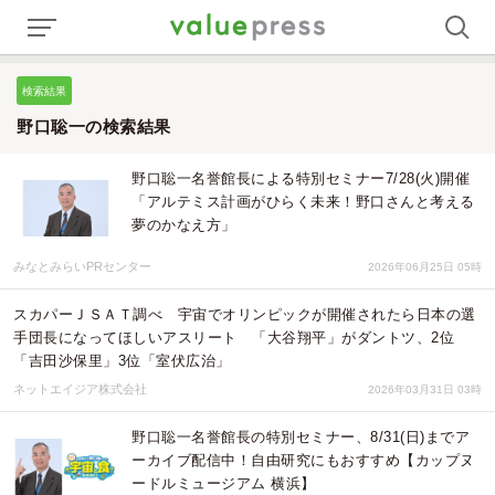
検索結果
野口聡一の検索結果
野口聡一名誉館長による特別セミナー7/28(火)開催
「アルテミス計画がひらく未来！野口さんと考える
夢のかなえ方」
みなとみらいPRセンター
2026年06月25日 05時
スカパーＪＳＡＴ調べ 宇宙でオリンピックが開催されたら日本の選
手団長になってほしいアスリート 「大谷翔平」がダントツ、2位
「吉田沙保里」3位「室伏広治」
ネットエイジア株式会社
2026年03月31日 03時
野口聡一名誉館長の特別セミナー、8/31(日)までア
ーカイブ配信中！自由研究にもおすすめ【カップヌ
ードルミュージアム 横浜】