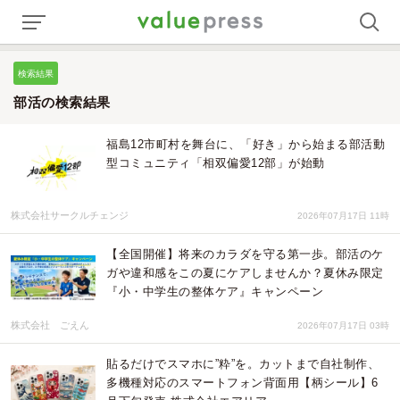
検索結果
部活の検索結果
福島12市町村を舞台に、「好き」から始まる部活動
型コミュニティ「相双偏愛12部」が始動
株式会社サークルチェンジ
2026年07月17日 11時
【全国開催】将来のカラダを守る第一歩。部活のケ
ガや違和感をこの夏にケアしませんか？夏休み限定
『小・中学生の整体ケア』キャンペーン
株式会社 ごえん
2026年07月17日 03時
貼るだけでスマホに”粋”を。カットまで自社制作、
多機種対応のスマートフォン背面用【柄シール】6