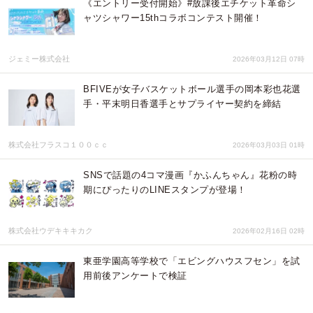
《エントリー受付開始》#放課後エチケット革命シ
ャツシャワー15thコラボコンテスト開催！
ジェミー株式会社
2026年03月12日 07時
BFIVEが女子バスケットボール選手の岡本彩也花選
手・平末明日香選手とサプライヤー契約を締結
株式会社フラスコ１００ｃｃ
2026年03月03日 01時
SNSで話題の4コマ漫画『かふんちゃん』花粉の時
期にぴったりのLINEスタンプが登場！
株式会社ウデキキキカク
2026年02月16日 02時
東亜学園高等学校で「エビングハウスフセン」を試
用前後アンケートで検証