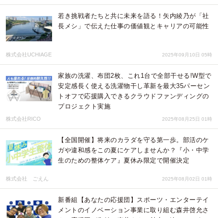
若き挑戦者たちと共に未来を語る！矢内綾乃が「社
長メシ」で伝えた仕事の価値観とキャリアの可能性
株式会社UCHIAGE
2025年09月10日 05時
家族の洗濯、布団2枚、これ1台で全部干せる!W型で
安定感長く使える洗濯物干し革新を最大35パーセン
トオフで応援購入できるクラウドファンディングの
プロジェクト実施
株式会社RICO
2025年08月25日 01時
【全国開催】将来のカラダを守る第一歩。部活のケ
ガや違和感をこの夏にケアしませんか？『小・中学
生のための整体ケア』夏休み限定で開催決定
株式会社 ごえん
2025年08月02日 01時
新番組【あなたの応援団】スポーツ・エンターテイ
メントのイノベーション事業に取り組む森井啓允さ