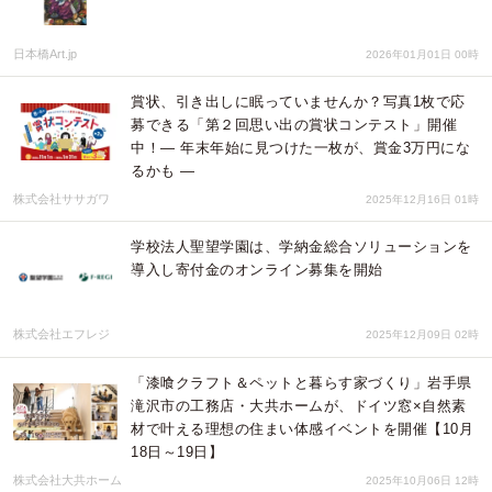
日本橋Art.jp
2026年01月01日 00時
賞状、引き出しに眠っていませんか？写真1枚で応
募できる「第２回思い出の賞状コンテスト」開催
中！― 年末年始に見つけた一枚が、賞金3万円にな
るかも ―
株式会社ササガワ
2025年12月16日 01時
学校法人聖望学園は、学納金総合ソリューションを
導入し寄付金のオンライン募集を開始
株式会社エフレジ
2025年12月09日 02時
「漆喰クラフト＆ペットと暮らす家づくり」岩手県
滝沢市の工務店・大共ホームが、ドイツ窓×自然素
材で叶える理想の住まい体感イベントを開催【10月
18日～19日】
株式会社大共ホーム
2025年10月06日 12時