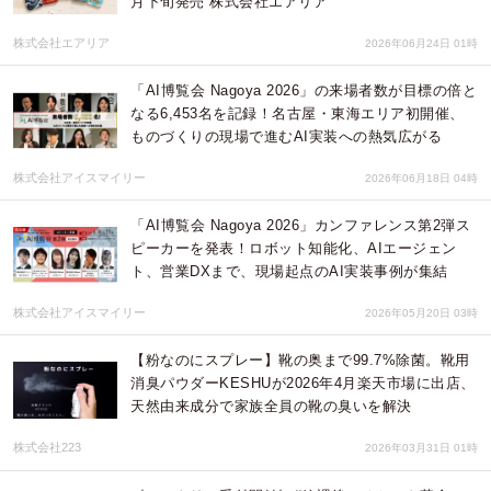
月下旬発売 株式会社エアリア
株式会社エアリア
2026年06月24日 01時
「AI博覧会 Nagoya 2026」の来場者数が目標の倍と
なる6,453名を記録！名古屋・東海エリア初開催、
ものづくりの現場で進むAI実装への熱気広がる
株式会社アイスマイリー
2026年06月18日 04時
「AI博覧会 Nagoya 2026」カンファレンス第2弾ス
ピーカーを発表！ロボット知能化、AIエージェン
ト、営業DXまで、現場起点のAI実装事例が集結
株式会社アイスマイリー
2026年05月20日 03時
【粉なのにスプレー】靴の奥まで99.7%除菌。靴用
消臭パウダーKESHUが2026年4月楽天市場に出店、
天然由来成分で家族全員の靴の臭いを解決
株式会社223
2026年03月31日 01時