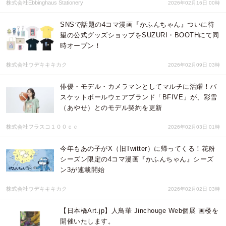
株式会社Ebbinghaus Stationery
2026年02月16日 00時
SNSで話題の4コマ漫画『かふんちゃん』ついに待
望の公式グッズショップをSUZURI・BOOTHにて同
時オープン！
株式会社ウデキキキカク
2026年02月09日 03時
俳優・モデル・カメラマンとしてマルチに活躍！バ
スケットボールウェアブランド「BFIVE」が、彩雪
（あやせ）とのモデル契約を更新
株式会社フラスコ１００ｃｃ
2026年02月03日 01時
今年もあの子がX（旧Twitter）に帰ってくる！花粉
シーズン限定の4コマ漫画『かふんちゃん』シーズ
ン3が連載開始
株式会社ウデキキキカク
2026年02月02日 03時
【日本橋Art.jp】人鳥華 Jinchouge Web個展 画楼を
開催いたします。