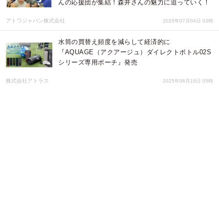
んの応援団が集結！森井さんの魅力に迫っていく！
アトワジャパン株式会社
2025年07月04日 03時
水筒の買替え頻度を減らして経済的に
『AQUAGE（アクアージュ）ダイレクトボトル02S
シリーズ専用ポーチ』発売
株式会社アトラス
2025年06月18日 05時
日本著作権育英財団設立のお知らせ
一般社団法人 日本著作権教育研究会
2025年06月11日 04時
「すぐ飲める」「しっかり持てる」大容量でも使い
やすい『AQUAGE ダイレクトジャグボトル』に新
色が登場
株式会社アトラス
2025年06月11日 01時