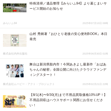
特殊清掃／遺品整理【みらいふ94】より墓じまいサ
ービス開始のお知らせ
みらいふ94
2025年07月10日 06時
山村 秀炯著『おひとり老後の安心便利BOOK』本日
発売
株式会社内外出版社
2025年06月30日 01時
舞台は新潟県胎内市！今関あきよし最新作「おばあ
ちゃんの秘密」全国公開に向けたクラウドファンデ
ィングスタート！
株式会社ムービー・アクト・プロジェクト
2025年02月21日 22時
【8/1(木)〜9/30(月)まで不用品買取価格10%UP！】
不用品回収はハウスサポート関西にお任せくださ
い！