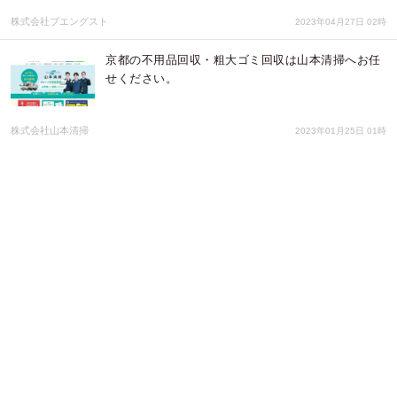
株式会社ブエングスト
2023年04月27日 02時
京都の不用品回収・粗大ゴミ回収は山本清掃へお任
せください。
株式会社山本清掃
2023年01月25日 01時
【お知らせ】小冊子「50代からのゲイライフ」と友
活勉強会資料をWebページにて公開
アライアンサーズ株式会社
2022年10月17日 23時
【無料・オンライン】賃貸オーナー様のための「老
いとお片付け」セミナー開催
一般財団法人HIM研究所
2022年08月17日 07時
～わたしが覚えているかぎり、あなたは生き続ける