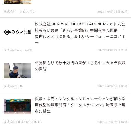
株式会社 クロスワン
2026年04月04日 02時
株式会社 JFR & KOMEHYO PARTNERS × 株式会
社みらい共創「みらい事業部」中間報告会開催 ~
次世代とともに創る、新しいサーキュラーエコノミ
ー
株式会社みらい共創
2026年03月29日 23時
相見積もりで数十万円の差が生じる中古カメラ買取
の実態
株式会社CHC
2026年02月06日 05時
買取・販売・レンタル・シミュレーションが揃う次
世代型釣具専門店「タックルラウンジ」埼玉県上尾
市に誕生
株式会社OHANA SPORTS
2025年11月30日 07時