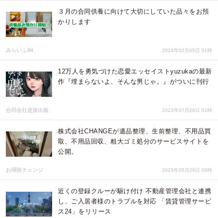
３月の合同供養に向けて大切にしていた品々をお預
かりします
みらいふ94
2024年02月05日 01時
12万人を勇気づけた恋愛エッセイストyuzukaの最新
作『埋まらないよ、そんな男じゃ。』がついに刊行
合同会社逆旅出版
2023年07月26日 01時
株式会社CHANGEが遺品整理、生前整理、不用品買
取、不用品回収、粗大ゴミ処分のサービスサイトを
公開。
お掃除チェンジ
2023年05月26日 06時
近くの登録クルーが駆け付け 不動産管理会社と連携
し、ご入居者様のトラブルを対応 「賃貸管理サービ
ス24」をリリース