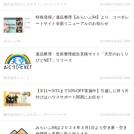
株式会社GIコンサルティングパートナーズ
2024年07月30日 01時
特殊清掃／遺品整理【みらいふ94】より、コーポレ
ートサイト全面リニューアルのお知らせ
みらいふ94
2024年04月16日 00時
遺品整理・生前整理総合見積サイト「天空のおくり
びとNET」リリース
株式会社ジェット
2024年04月09日 02時
【3/11〜3/31まで10%OFF実施中】引越しに伴う片
付けはハウスサポート関西にお任せ！
株式会社GIコンサルティングパートナーズ
2024年03月12日 01時
みらいふ94は２０２４年３月1日より空き家・空き
地問題へ真摯に取り組みます