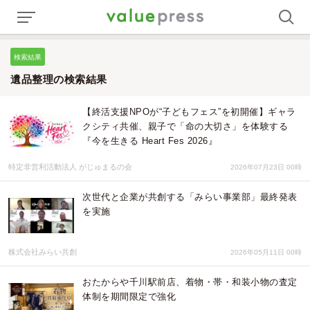
検索結果
遺品整理の検索結果
【終活支援NPOが“子どもフェス”を初開催】ギャラ
クシティ共催、親子で「命の大切さ」を体験する
『今を生きる Heart Fes 2026』
特定非営利活動法人 がじゅまるの会
2026年07月23日 00時
次世代と企業が共創する「みらい事業部」最終発表
を実施
株式会社みらい共創
2026年05月11日 00時
おたからや千川駅前店、着物・帯・和装小物の査定
体制を期間限定で強化