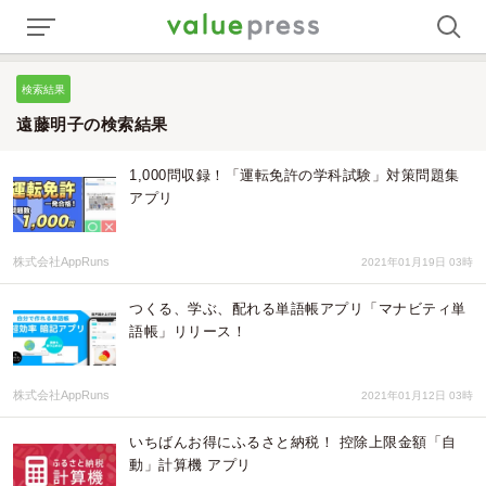
検索結果
遠藤明子の検索結果
1,000問収録！「運転免許の学科試験」対策問題集
アプリ
株式会社AppRuns
2021年01月19日 03時
つくる、学ぶ、配れる単語帳アプリ「マナビティ単
語帳」リリース！
株式会社AppRuns
2021年01月12日 03時
いちばんお得にふるさと納税！ 控除上限金額「自
動」計算機 アプリ