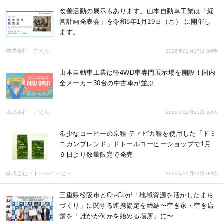
改善活動の展示もあります。山本自動車工業は「経
営計画発表会」を令和8年1月19日（月） に開催し
ます。
株式会社 ごえん
2026年01月17日 06時
山本自動車工業は軽4WD車専門展示場を開設！国内
全メーカー30台の中古車が並ぶ
株式会社 ごえん
2025年12月25日 02時
希少なコーヒーの原種 ティピカ種を使用した「ドミ
ニカンブレンド」ドトールコーヒーショップで1月
９日より数量限定で発売
株式会社ドトールコーヒー
2025年12月22日 02時
三重県松阪市とOn-Coが「地域資源を活かしたまち
づくり」に関する連携協定を締結〜空き家・空き店
舗を「誰かが何かを始める場所」に〜