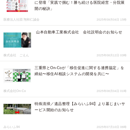
に登壇「実践で掴む！勝ち続ける医院経営・分院展
開の秘訣」
医療法人社団 翔和仁誠会
2025年09月04日 15時
山本自動車工業株式会社 会社説明会のお知らせ
株式会社 ごえん
2025年08月12日 03時
三重県とOn-Coが「移住促進に関する連携協定」を
締結〜移住AI相談システムの開発を共に〜
株式会社On-Co
2025年08月04日 01時
特殊清掃／遺品整理【みらいふ94】より墓じまいサ
ービス開始のお知らせ
みらいふ94
2025年07月10日 06時