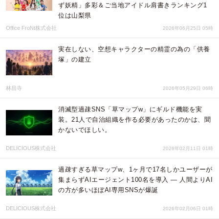
ず妖精」多彩＆ご当地アイドル肩書きランキング1
位は山梨県
Office FroNt株式会社
2026年06月25日 05時
実在しない、空想キャラクターの精霊の為の「供養
塚」の建立
林昌寺
2026年05月29日 06時
消滅型過疎SNS「草マップw」にギルド機能を実
装。21人で自治組織を作る必要があったのかは、聞
かないでほしい。
DELICIOUS株式会社
2026年02月11日 01時
過疎すぎる草マップw、1ヶ月で17名しかユーザーが
集まらずAIエージェント100名を導入 ― 人間よりAI
の方が多いほぼAI専用SNSが爆誕
DELICIOUS株式会社
2026年02月06日 01時