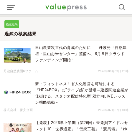
検索結果
過疎の検索結果
里山農業次世代の育成のために— 丹波発「自然栽
培・里山お米センター」整備へ、8月５日クラウド
ファンディング開始！
丹波自然農園Kファーム
2026年08月03日 23時
新・フィットネス！省人化運営を可能にする
『HF24BOX』に"ライブ感"が登場～建設関連企業が
仕掛ける、スタジオ配信特化型"双方向LIVEレッス
ン機能始動～
株式会社 保安企画
2026年07月07日 01時
【発表】2026年上半期（第26回）未発掘アイドルセ
レクト10「世界遺産」「伝統工芸」「競馬場」「ゆ