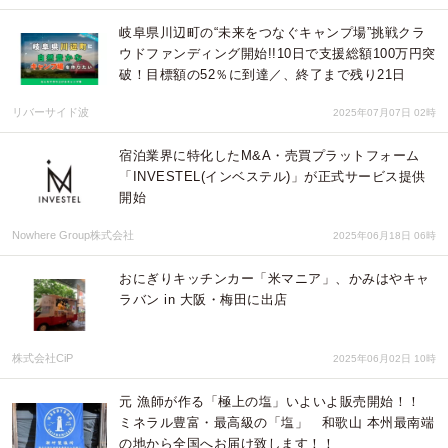
岐阜県川辺町の“未来をつなぐキャンプ場”挑戦クラ
ウドファンディング開始!!10日で支援総額100万円突
破！目標額の52％に到達／、終了まで残り21日
リバーサイド波
2025年07月07日 02時
宿泊業界に特化したM&A・売買プラットフォーム
「INVESTEL(インベステル)」が正式サービス提供
開始
Nowhere Group株式会社
2025年06月18日 06時
おにぎりキッチンカー「米マニア」、かみはやキャ
ラバン in 大阪・梅田に出店
株式会社CiP
2025年06月02日 10時
元 漁師が作る「極上の塩」いよいよ販売開始！！
ミネラル豊富・最高級の「塩」 和歌山 本州最南端
の地から全国へお届け致します！！