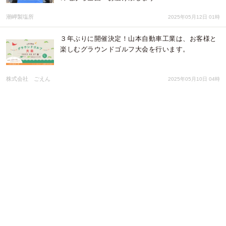
潮岬製塩所
2025年05月12日 01時
３年ぶりに開催決定！山本自動車工業は、お客様と
楽しむグラウンドゴルフ大会を行います。
株式会社 ごえん
2025年05月10日 04時
日本初のグリーンキー認証宿「扉温泉 明神館」、
2025年も環境配慮型運営を更新 ！ 地産地消・自然
素材の宿で、極上のウェルネス体験をお届けいたし
ます。
扉ホールディングス株式会社
2025年04月24日 02時
今年は中学生も参加決定！高校生と地元企業をつな
ぐ【合同企業体験会COURSE EXPO】を2025年5
月26日 広島県立東城高等学校にて開催します
株式会社 ごえん
2025年04月18日 02時