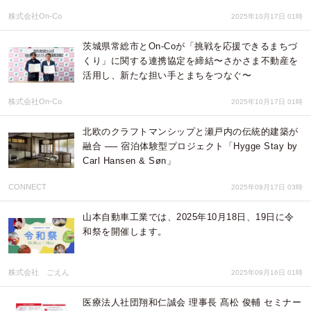
株式会社On-Co
2025年10月17日 01時
茨城県常総市とOn-Coが「挑戦を応援できるまちづ
くり」に関する連携協定を締結〜さかさま不動産を
活用し、新たな担い手とまちをつなぐ〜
株式会社On-Co
2025年10月17日 01時
北欧のクラフトマンシップと瀬戸内の伝統的建築が
融合 ── 宿泊体験型プロジェクト「Hygge Stay by
Carl Hansen & Søn」
CONNECT
2025年09月17日 03時
山本自動車工業では、2025年10月18日、19日に令
和祭を開催します。
株式会社 ごえん
2025年09月16日 01時
医療法人社団翔和仁誠会 理事長 髙松 俊輔 セミナー