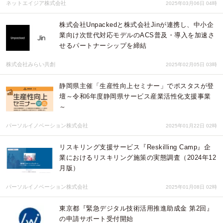
ネットエイジア株式会社
2025年03月06日 04時
株式会社Unpackedと株式会社Jinが連携し、中小企
業向け次世代対応モデルのACS普及・導入を加速さ
せるパートナーシップを締結
株式会社みらい共創
2025年02月05日 03時
静岡県主催「生産性向上セミナー」でポスタスが登
壇～令和6年度静岡県サービス産業活性化支援事業
～
パーソルイノベーション株式会社
2025年01月22日 02時
リスキリング支援サービス『Reskilling Camp』企
業におけるリスキリング施策の実態調査（2024年12
月版）
パーソルイノベーション株式会社
2025年01月08日 02時
東京都『緊急デジタル技術活用推進助成金 第2回』
の申請サポート受付開始