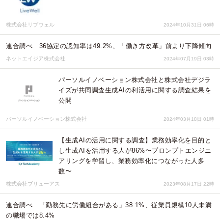
株式会社リブウェル
2024年10月31日 06時
連合調べ 36協定の認知率は49.2%、「働き方改革」前より下降傾向
ネットエイジア株式会社
2024年07月19日 03時
パーソルイノベーション株式会社と株式会社デジラ
イズが共同調査生成AIの利活用に関する調査結果を
公開
パーソルイノベーション株式会社
2024年03月18日 01時
【生成AIの活用に関する調査】業務効率化を目的と
し生成AIを活用する人が86%〜プロンプトエンジニ
アリングを学習し、業務効率化につながった人多
数〜
株式会社ブリューアス
2023年08月17日 22時
連合調べ 「勤務先に労働組合がある」38.1%、従業員規模10人未満
の職場では8.4%