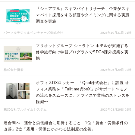
『シェアフル』スキマバイトリサーチ、企業がスキ
マバイト採用をする頻度やタイミングに関する実態
調査を実施
パーソルデジタルベンチャーズ株式会社
2025年10月31日 01時
マリオットグループ シェラトン ホテルが実施する
修学旅行向け学習プログラムでSDGs課外授業を実
施
株式会社折兼
2025年05月29日 02時
オフィスDXロッカー、「Qsol株式会社」に設置 オ
フィス業務を「Fulltime@boX」がサポート〜モノ
の流れをスムーズに、オフィスで業務のストレスを
軽減〜
株式会社フルタイムシステム
2025年03月26日 02時
連合調べ 連合と労働組合に期待すること 1位「賃金・労働条件の
改善」2位「雇用・労働にかかわる法制度の改善」