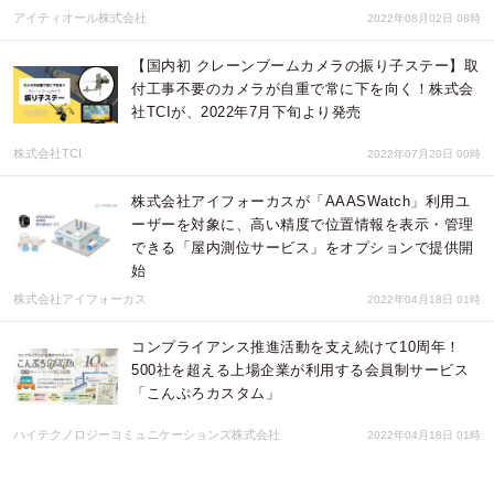
アイティオール株式会社
2022年08月02日 08時
【国内初 クレーンブームカメラの振り子ステー】取
付工事不要のカメラが自重で常に下を向く！株式会
社TCIが、2022年7月下旬より発売
株式会社TCI
2022年07月20日 00時
株式会社アイフォーカスが「AAASWatch」利用ユ
ーザーを対象に、高い精度で位置情報を表示・管理
できる「屋内測位サービス」をオプションで提供開
始
株式会社アイフォーカス
2022年04月18日 01時
コンプライアンス推進活動を支え続けて10周年！
500社を超える上場企業が利用する会員制サービス
「こんぷろカスタム」
ハイテクノロジーコミュニケーションズ株式会社
2022年04月18日 01時
建設業・運輸業など、過酷な現場で働く人々の健康