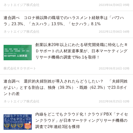
ネットエイジア株式会社
2023年04月06日 05時
連合調べ コロナ禍以降の職場でのハラスメント経験率は「パワハ
ラ」23.3%、「カスハラ」13.5%、「セクハラ」8.1%
ネットエイジア株式会社
2022年12月08日 04時
創業以来20年以上にわたる研究開発職に特化したＲ
Ｄサポートの人材派遣事業が、日本マーケティング
リサーチ機構の調査でNo.1を取得！
株式会社ＲＤサポート
2022年09月16日 02時
連合調べ 選択的夫婦別姓が導入されたらどうしたい？ 「夫婦同姓
がよい」とする割合は、独身（39.3%）・既婚（62.3%）で23.0ポイ
ントの差
ネットエイジア株式会社
2022年08月25日 02時
内線をどこでもクラウド化！クラウドPBX「ナイセ
ンクラウド」が日本マーケティングリサーチ機構の
調査で2年連続3冠を獲得