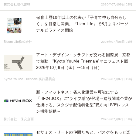
株式会社現代書林
2026年07月09日 02時
保育士歴10年以上の代表が「子育て中も自分らし
く」を目指し開業。『Lien Life』で8月よりパーソ
ナルピラティス開始
Bloom Life株式会社
2026年07月08日 01時
アート・デザイン・クラフトが交わる国際展、京都
で始動 “Kyōto YouMe Triennale”マニフェスト版
2026年10月9日（金）〜18日（日）
Kyōto YouMe Triennale 実行委員会
2026年07月07日 12時
新・フィットネス！省人化運営を可能にする
『HF24BOX』に"ライブ感"が登場～建設関連企業が
仕掛ける、スタジオ配信特化型"双方向LIVEレッス
ン機能始動～
株式会社 保安企画
2026年07月07日 01時
セサミストリートの仲間たちと、バスケをもっと楽