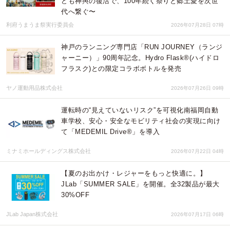
ども神輿の復活で、100年続く祭りと郷土愛を次世
代へ繋ぐ〜
利府うまうま祭実行委員会
2026年07月28日 07時
神戸のランニング専門店「RUN JOURNEY（ランジ
ャーニー）」90周年記念。Hydro Flask®(ハイドロ
フラスク)との限定コラボボトルを発売
ヤノ運動用品株式会社
2026年07月26日 09時
運転時の“見えていないリスク”を可視化南福岡自動
車学校、安心・安全なモビリティ社会の実現に向け
て「MEDEMIL Drive®」を導入
ミナミホールディングス株式会社
2026年07月22日 04時
【夏のお出かけ・レジャーをもっと快適に。】
JLab「SUMMER SALE」を開催。全32製品が最大
30%OFF
JLab Japan株式会社
2026年07月17日 06時