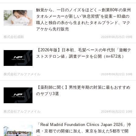
触覚から、一日のノイズをほどく～創業80年の泉州
タオルメーカーが新しい”休息習慣”を提案～83歳の
職人と独自の糸から生まれたタオルブランド、マク
アケから先行販売
株式会社成願
2026年06月25日 05時
【2026年版】日本初、毛髪ベースの年代別「遊離テ
ストステロン値」調査データを公開（n=672名）
株式会社アルファメイル
2026年06月22日 10時
【薬剤師に聞く】男性更年期の対策に最もおすすめ
のサプリ3選
株式会社アルファメイル
2026年06月22日 10時
「Real Madrid Foundation Clinics Japan 2026」沖
縄・京都での開催に加え、東京を加えた5都市で開