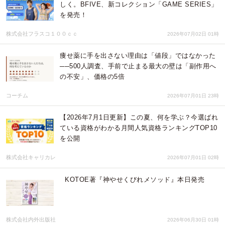
しく。BFIVE、新コレクション「GAME SERIES」
を発売！
株式会社フラスコ１００ｃｃ
2026年07月02日 01時
痩せ薬に手を出さない理由は「値段」ではなかった
──500人調査、手前で止まる最大の壁は「副作用へ
の不安」、価格の5倍
コーチム
2026年07月01日 23時
【2026年7月1日更新】この夏、何を学ぶ？今選ばれ
ている資格がわかる月間人気資格ランキングTOP10
を公開
株式会社キャリカレ
2026年07月01日 02時
KOTOE著『神やせくびれメソッド』本日発売
株式会社内外出版社
2026年06月30日 01時