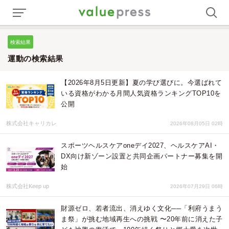
検索結果
運動の検索結果
【2026年8月5日更新】夏の学び選びに。今選ばれて
いる資格がわかる月間人気資格ランキングTOP10を
公開
株式会社キャリカレ
2026年08月05日 02時
スポーツヘルスケアoneデイ2027、ヘルスケアAI・
DX向け新ゾーン設置と共同企画パートナー募集を開
始
株式会社Keep up
2026年07月29日 06時
財源ゼロ、若者流出、消えゆく文化──「利府うまう
ま祭」が挑む地域再生への挑戦 〜20年前に消えた子