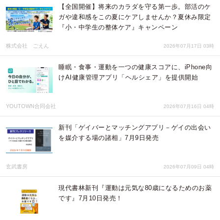
【全国開催】将来のカラダを守る第一歩。部活のケ
ガや違和感をこの夏にケアしませんか？夏休み限定
『小・中学生の整体ケア』キャンペーン
株式会社 ごえん
2026年07月17日 03時
睡眠・食事・運動を一つの健康スコアに、iPhone向
けAI健康管理アプリ「ヘルシェア」を提供開始
YOUTOWN合同会社
2026年07月16日 04時
新刊「ゲイバーとマッチングアプリ－ゲイの出会い
を媒介する場の諸相」7月9日発売
玄武書房
2026年07月09日 04時
現代書林新刊『運動は元気な80歳になるためのお薬
です』7月10日発売！