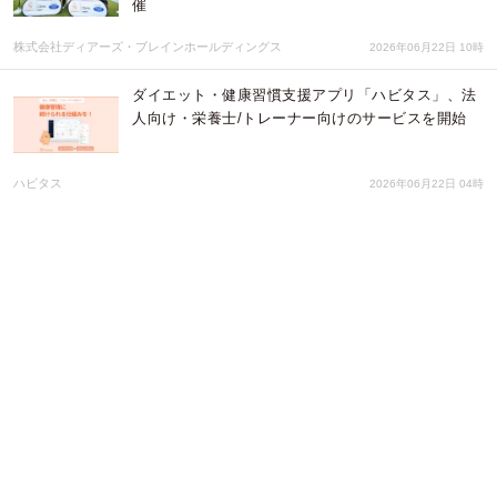
催
株式会社ディアーズ・ブレインホールディングス
2026年06月22日 10時
ダイエット・健康習慣支援アプリ「ハビタス」、法
人向け・栄養士/トレーナー向けのサービスを開始
ハビタス
2026年06月22日 04時
『PFCバランス計算【目的別・性別比較】』をメド
ノア無料ヘルスケアツールで公開 ― 目的別の比率
と実摂取グラム数を自動算出、男女・年代別平均と
の比較も可能
Hospitality Marketing Limited
2026年06月19日 08時
【新製品情報】「大型液晶環境温湿度計 みはりん坊
WeLL AD-5699」を新発売いたしました。
株式会社エー・アンド・デイ
2026年06月17日 01時