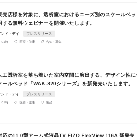
販売店様を対象に、透析室におけるニーズ別のスケールベッ
明する無料ウェビナーを開催いたします。
アンド・デイ
プレスリリース
 01時
医療・健康
告知・募集
人工透析室を落ち着いた室内空間に演出する、デザイン性に
ケールベッド「WAK-820シリーズ」を新発売いたします。
アンド・デイ
プレスリリース
 01時
医療・健康
製品
の11.0型アーム式液晶TV EIZO FlexView 116A 新発売