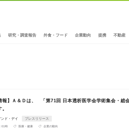
集
研究・調査報告
外食・フード
企業動向
提携
不動産
ト
情報】Ａ＆Ｄは、 「第71回 日本透析医学会学術集会・総
す。
アンド・デイ
プレスリリース
 01時
医療・健康
企業の動向