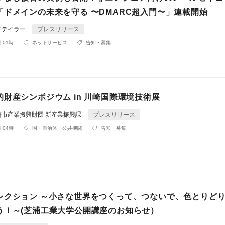
「ドメインの未来を守る 〜DMARC超入門〜」連載開始
ドテイラー
プレスリリース
 01時
ネットサービス
告知・募集
財産シンポジウム in 川崎国際環境技術展
崎市産業振興財団 新産業振興課
プレスリリース
 04時
国・自治体・公共機関
告知・募集
レクション ～小さな世界をつくって、つないで、色とりど
う！～(芝浦工業大学公開講座のお知らせ）