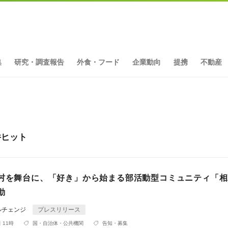
集
研究・調査報告
外食・フード
企業動向
提携
不動産
件ヒット
町村を舞台に、「好き」から始まる部活動型コミュニティ「
動
ルチェンジ
プレスリリース
 11時
国・自治体・公共機関
告知・募集