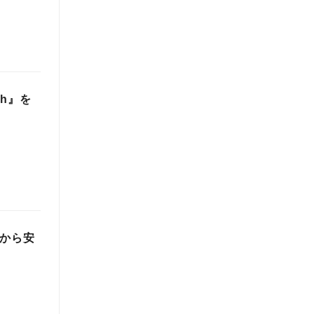
h』を
先から安