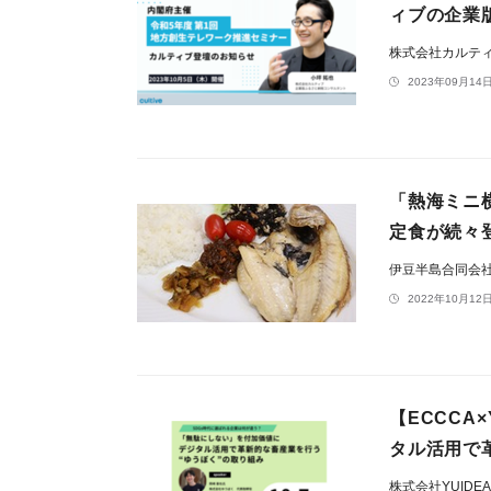
ィブの企業
株式会社カルテ
2023年09月14日
「熱海ミニ
定食が続々
伊豆半島合同会
2022年10月12日
【ECCCA
タル活用で
株式会社YUIDE