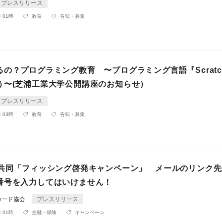
プレスリリース
 01時
教育
告知・募集
の？プログラミング教育 〜プログラミング言語『Scratc
う〜(芝浦工業大学公開講座のお知らせ）
プレスリリース
 03時
教育
告知・募集
体共同「フィッシング啓発キャンペーン」 メールのリンク
番号を入力してはいけません！
カード協会
プレスリリース
 01時
金融・保険
キャンペーン