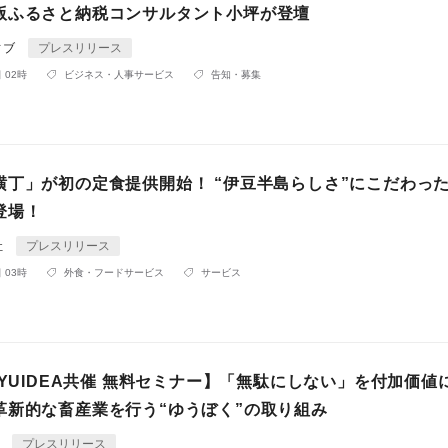
版ふるさと納税コンサルタント小坪が登壇
ィブ
プレスリリース
 02時
ビジネス・人事サービス
告知・募集
横丁」が初の定食提供開始！ “伊豆半島らしさ”にこだわっ
登場！
社
プレスリリース
 03時
外食・フードサービス
サービス
×YUIDEA共催 無料セミナー】「無駄にしない」を付加価値
革新的な畜産業を行う“ゆうぼく”の取り組み
A
プレスリリース