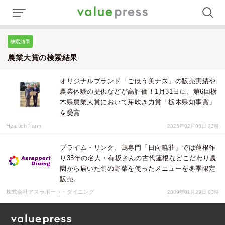
検索結果
農業大賞の検索結果
オリジナルブランド「ごほう美ナス」の販売実績や
農業体験の提供などが高評価！1月31日に、第6回栃
木県農業大賞において芽吹き力賞「栃木県知事賞」
を受賞
Heartich Farm
2025年02月06日 23時
プライム・リンク、鶏専門「日向暁荘」では蓮根作
り35年の名人・有坂さんの古代蓮根などこだわり農
園から届いた旬の野菜を使ったメニューを冬季限定
販売。
株式会社アスラポート・ダイニング
2009年01月29日 03時