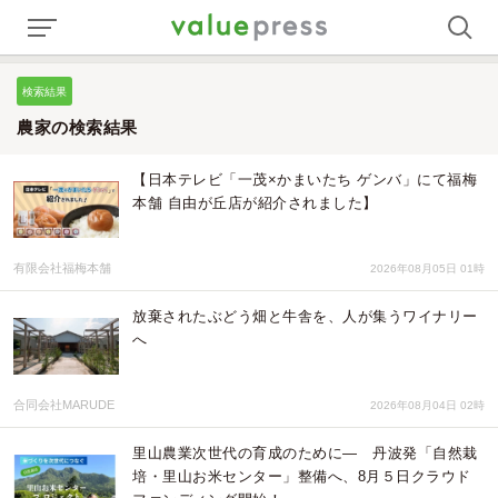
検索結果
農家の検索結果
【日本テレビ「一茂×かまいたち ゲンバ」にて福梅
本舗 自由が丘店が紹介されました】
有限会社福梅本舗
2026年08月05日 01時
放棄されたぶどう畑と牛舎を、人が集うワイナリー
へ
合同会社MARUDE
2026年08月04日 02時
里山農業次世代の育成のために— 丹波発「自然栽
培・里山お米センター」整備へ、8月５日クラウド