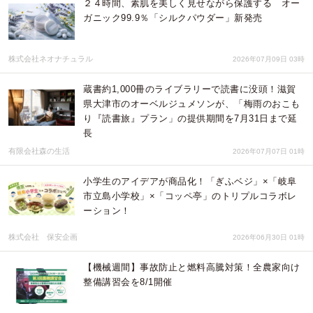
２４時間、素肌を美しく見せながら保護する オー
ガニック99.9％「シルクパウダー」新発売
株式会社ネオナチュラル
2026年07月09日 03時
蔵書約1,000冊のライブラリーで読書に没頭！滋賀
県大津市のオーベルジュメソンが、「梅雨のおこも
り『読書旅』プラン」の提供期間を7月31日まで延
長
有限会社森の生活
2026年07月07日 01時
小学生のアイデアが商品化！「ぎふベジ」×「岐阜
市立島小学校」×「コッペ亭」のトリプルコラボレ
ーション！
株式会社 保安企画
2026年06月30日 01時
【機械週間】事故防止と燃料高騰対策！全農家向け
整備講習会を8/1開催