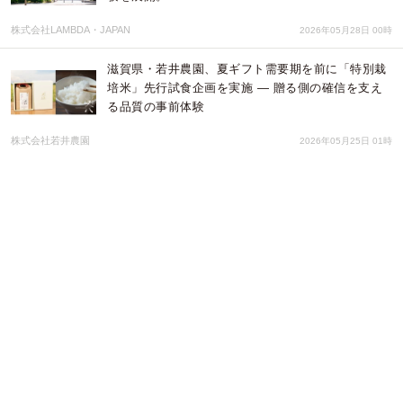
株式会社LAMBDA・JAPAN
2026年05月28日 00時
滋賀県・若井農園、夏ギフト需要期を前に「特別栽
培米」先行試食企画を実施 ― 贈る側の確信を支え
る品質の事前体験
株式会社若井農園
2026年05月25日 01時
入曽に関わる100人の笑顔を残す「入曽の笑顔100人
プロジェクト」2年目の撮影開始
有限会社いりそ写真館
2026年05月22日 03時
「服を土へ還し、畑を着飾る」エシカルモデル協会
とRefarmが、自然素材衣類を農地へ還す循環型実験
『Clothes to Farm』を開始
一般社団法人エシカルモデル協会
2026年05月16日 12時
農大マルシェを「買う場」から「育てる喜びを共有