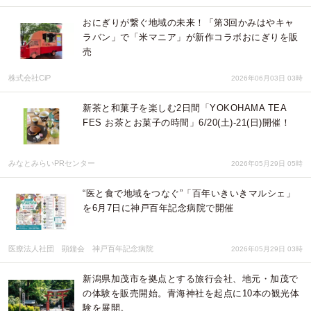
おにぎりが繋ぐ地域の未来！「第3回かみはやキャ
ラバン」で「米マニア」が新作コラボおにぎりを販
売
株式会社CiP
2026年06月03日 03時
新茶と和菓子を楽しむ2日間「YOKOHAMA TEA
FES お茶とお菓子の時間」6/20(土)-21(日)開催！
みなとみらいPRセンター
2026年05月29日 05時
“医と食で地域をつなぐ”「百年いきいきマルシェ」
を6月7日に神戸百年記念病院で開催
医療法人社団 顕鐘会 神戸百年記念病院
2026年05月29日 03時
新潟県加茂市を拠点とする旅行会社、地元・加茂で
の体験を販売開始。青海神社を起点に10本の観光体
験を展開。