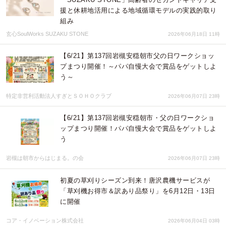
援と休耕地活用による地域循環モデルの実践的取り
組み
玄心SoulWorks SUZAKU STONE
2026年06月18日 11時
【6/21】第137回岩槻安穏朝市父の日ワークショッ
プまつり開催！～パパ自慢大会で賞品をゲットしよ
う～
特定非営利活動法人すぎとＳＯＨＯクラブ
2026年06月07日 23時
【6/21】第137回岩槻安穏朝市・父の日ワークショ
ップまつり開催！パパ自慢大会で賞品をゲットしよ
う
岩槻は朝市からはじまる。の会
2026年06月07日 23時
初夏の草刈りシーズン到来！唐沢農機サービスが
「草刈機お得市＆訳あり品祭り」を6月12日・13日
に開催
コア・イノベーション株式会社
2026年06月04日 03時