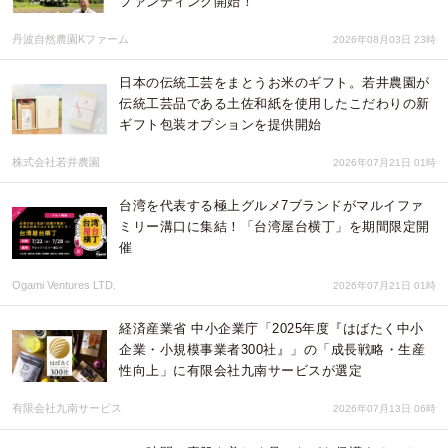
ファンディング開始！
丹波自然農園Kファーム
2026年08月03日 23時
日本の伝統工芸をまとうお米のギフト。若井農園が
伝統工芸品である土佐和紙を使用したこだわりの新
ギフト包装オプションを提供開始
株式会社若井農園
2026年07月21日 01時
台湾を代表する極上グルメ7ブランドがマルイファ
ミリー溝口に集結！「台湾屋台横丁」を期間限定開
催
Ogami Ventures LTD.
2026年07月21日 01時
経済産業省 中小企業庁「2025年度『はばたく中小
企業・小規模事業者300社』」の「成長戦略・生産
性向上」に有限会社九南サービスが選定
有限会社九南サービス
2026年07月13日 06時