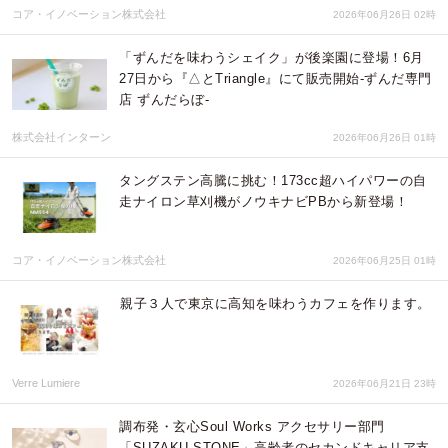
コア・イノベーション株式会社
2026年06月26日 02時
「ずんだを味わうシェイク」が後楽園に登場！6月
27日から『△とTriangle』にて販売開始-ずんだ専門
店 ずんだらぼ-
株式会社インターン
2026年06月26日 01時
タングステン高騰に挑む！173cc超ハイパワーの自
走ナイロン草刈機がノウキナビPBから新登場！
コア・イノベーション株式会社
2026年06月25日 01時
親子３人で東京に高知を味わうカフェを作ります。
Verre Lumiere
2026年06月21日 23時
調布発・玄心Soul Works アクセサリー部門
「SUZAKU STONE」高齢者のセカンドキャリア支