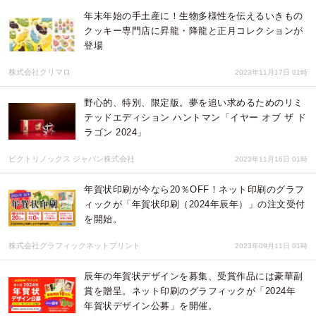
年末年始の手土産に！生物多様性を伝えるいきもの
クッキー専門店に昇龍・降龍と正月コレクションが
登場
株式会社クリマロ
2023年11月17日 01時
野心的、特別、限定版。夢を追い求めるためのリミ
テッドエディション ハントマン「イヤー オブ ザ ド
ラゴン 2024」
ビクトリノックス ジャパン株式会社
2023年11月16日 01時
年賀状印刷が今なら20％OFF！ネット印刷のグラフ
ィックが「年賀状印刷（2024年辰年）」の注文受付
を開始。
株式会社グラフィックネットプリント
2023年09月11日 01時
辰年の年賀状デザインを募集、受賞作品には豪華副
賞を贈呈。ネット印刷のグラフィックが「2024年
年賀状デザイン公募」を開催。