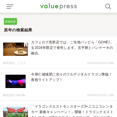
検索結果
辰年の検索結果
カフェロブ恵那店では、ご当地パンどら「GOHEI」
を2024年限定で発売します。五平餅とパンケーキの
融合。
株式会社 ごえん
2024年02月05日 04時
今帰仁城城壁に光りのフルデジタルドラゴン降臨！
夜桜ライトアップ！
株式会社 One Bit
2024年01月26日 23時
「ドラゴンクエストモンスターズ3×ニコニコレンタ
カー 新春キャンペーン！」開催！ドラゴンクエスト