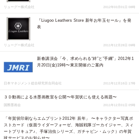
リューグー株式会社
2012年03月01日 08時
『Liugoo Leathers Store 新年お年玉セール』を発
表
リューグー株式会社
2011年12月28日 09時
新春講演会「今、求められる“絆”と”手綱”」2012年1
月20日(金)19時〜東京開催のご案内
日本マネジメント総合研究所合同会社
2011年12月16日 17時
３Ｄ動画による水墨画教室を公開〜年賀状にも使える画題〜
国際墨画会
2011年12月01日 05時
「年賀状印刷ならエムプリント2012年 辰年」 〜キャラクター写真ポ
ストカード（仮面ライダーフォーゼ、海賊戦隊ゴーカイジャー、スィ
ートプリキュア♪、手塚治虫シリーズ、ガチャピン・ムック）の年賀
状サービスのお知らせ〜