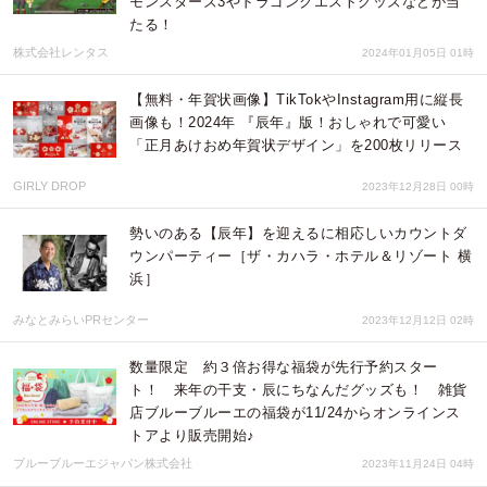
モンスターズ3やドラゴンクエストグッズなどが当
たる！
株式会社レンタス
2024年01月05日 01時
【無料・年賀状画像】TikTokやInstagram用に縦長
画像も！2024年 『辰年』版！おしゃれで可愛い
「正月あけおめ年賀状デザイン」を200枚リリース
GIRLY DROP
2023年12月28日 00時
勢いのある【辰年】を迎えるに相応しいカウントダ
ウンパーティー［ザ・カハラ・ホテル＆リゾート 横
浜］
みなとみらいPRセンター
2023年12月12日 02時
数量限定 約３倍お得な福袋が先行予約スター
ト！ 来年の干支・辰にちなんだグッズも！ 雑貨
店ブルーブルーエの福袋が11/24からオンラインス
トアより販売開始♪
ブルーブルーエジャパン株式会社
2023年11月24日 04時