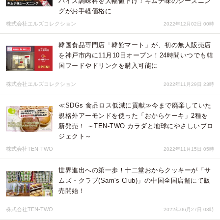
パイス調味料を大幅値下げ！キムチ味のシーズニン
グがお手軽価格に
株式会社エルズコレクション
2022年12月02日 00時
韓国食品専門店「韓館マート」が、初の無人販売店
を神戸市内に11月10日オープン！24時間いつでも韓
国フードやドリンクを購入可能に
株式会社エルズコレクション
2022年11月29日 23時
≪SDGs 食品ロス低減に貢献≫今まで廃棄していた
規格外アーモンドを使った「おからケーキ」2種を
新発売！ ～TEN-TWO カラダと地球にやさしいプロ
ジェクト～
株式会社TEN-TWO
2022年11月15日 05時
世界進出への第一歩！十二堂おからクッキーが「サ
ムズ・クラブ(Sam's Club)」の中国全国店舗にて販
売開始！
株式会社TEN-TWO
2022年06月27日 03時