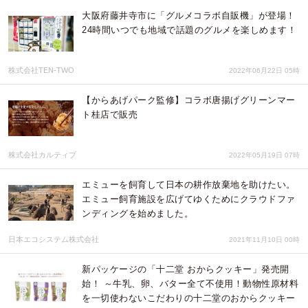
大阪府藤井寺市に「グルメコラボ自販機」が登場！
24時間いつでも地域で話題のグルメを楽しめます！
株式会社TEN-TWO
2022年06月22日 05時
【からあげパーク監修】コラボ唐揚げグリーンマー
ト桂店で販売
株式会社カルティブ
2022年05月19日 07時
エミューを飼育して日本の耕作放棄地を助けたい。
エミュー飼育施設を広げてゆくためにクラウドファ
ンディングを始めました。
日本エコシステム株式会社
2021年11月10日 00時
新パッケージの「十二堂 おからクッキー」発売開
始！ ～牛乳、卵、バター全て不使用！動物性原材料
を一切使わないこだわりの十二堂のおからクッキー