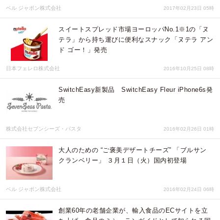
ベル ジャポン株式会社
2017年02月23日 05時
スイートスプレッド市場ヨーロッパNo.1※1の「ヌ
テラ」から持ち運びに便利なスナック「ヌテラ アン
ド ゴー！」発売
日本フェレロ株式会社
2016年10月25日 08時
SwitchEasy新製品 SwitchEasy Fleur iPhone6s発
売
株式会社セブンシーズ・パスタ
2016年02月26日 01時
大人のための “ご褒美デザートチーズ” 「ブルサン
クランベリー」 ３月１日（火）国内初登場
ベル ジャポン株式会社
2016年02月24日 06時
創業60年の老舗企業が、輸入食品のECサイトを立