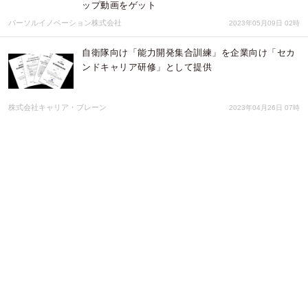
ップ動画をゲット
パーソルイノベーション株式会社
2023年05月09日 02時
自衛隊向け「能力開発集合訓練」を企業向け「セカ
ンドキャリア研修」として提供
株式会社キャリア・ブレーン
2023年04月26日 07時
INSIDE OUT社、業界未経験者や、学歴に自信の無
い方を応援する人材紹介サービス「ナリアガリ」を
リリース。
INSIDE OUT株式会社
2023年02月06日 00時
転職サービスMS Career、「法務職の転職市場
2023」を発表 法務への転職の平均決定年収は
「552万円」
株式会社MS-Japan
2023年02月01日 06時
【姫路初】進むIT人材の不足を地元企業が解決 特化