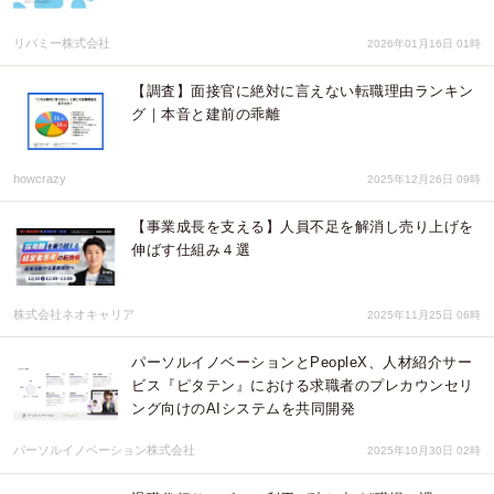
リバミー株式会社
2026年01月16日 01時
【調査】面接官に絶対に言えない転職理由ランキン
グ｜本音と建前の乖離
howcrazy
2025年12月26日 09時
【事業成長を支える】人員不足を解消し売り上げを
伸ばす仕組み４選
株式会社ネオキャリア
2025年11月25日 06時
パーソルイノベーションとPeopleX、人材紹介サー
ビス『ピタテン』における求職者のプレカウンセリ
ング向けのAIシステムを共同開発
パーソルイノベーション株式会社
2025年10月30日 02時