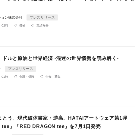
ション株式会社
プレスリリース
 02時
機械
業績報告
】ドルと原油と世界経済 -混迷の世界情勢を読み解く-
社
プレスリリース
 01時
金融・保険
告知・募集
まとう。現代破体書家・游高、HATAIアートウェア第1弾
O tee」「RED DRAGON tee」を7月1日発売