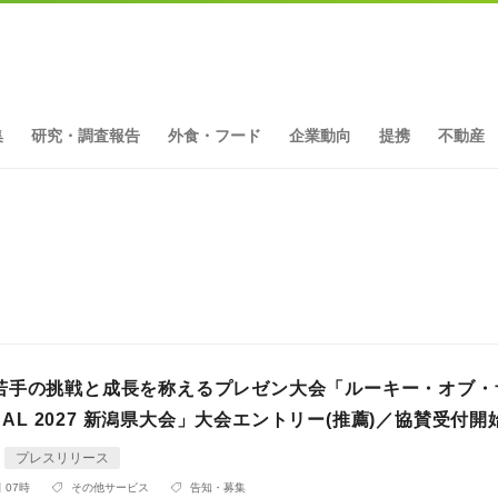
集
研究・調査報告
外食・フード
企業動向
提携
不動産
ト
若手の挑戦と成長を称えるプレゼン大会「ルーキー・オブ・
LOCAL 2027 新潟県大会」大会エントリー(推薦)／協賛受付開
プレスリリース
 07時
その他サービス
告知・募集