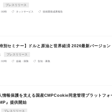
I
プレスリリース
 00時
ネットサービス
技術開発成果報告
特別セミナー】ドルと原油と世界経済 2026最新バージョン
社
プレスリリース
 02時
金融・保険
告知・募集
人情報保護を支える国産CMPCookie同意管理プラットフォ
 CMP』提供開始
プレスリリース