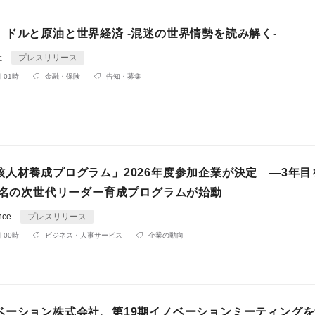
】ドルと原油と世界経済 -混迷の世界情勢を読み解く-
社
プレスリリース
 01時
金融・保険
告知・募集
核人材養成プログラム」2026年度参加企業が決定 ―3年目
10名の次世代リーダー育成プログラムが始動
nce
プレスリリース
 00時
ビジネス・人事サービス
企業の動向
ベーション株式会社、第19期イノベーションミーティングを