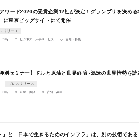
DGsアワード2026の受賞企業12社が決定！グランプリを決める
金）に東京ビッグサイトにて開催
スリリース
 02時
ビジネス・人事サービス
告知・募集
 特別セミナー】ドルと原油と世界経済 -混迷の世界情勢を読
社
プレスリリース
 01時
金融・保険
告知・募集
ト」と「⽇本で⽣きるためのインフラ」は、別の技術である