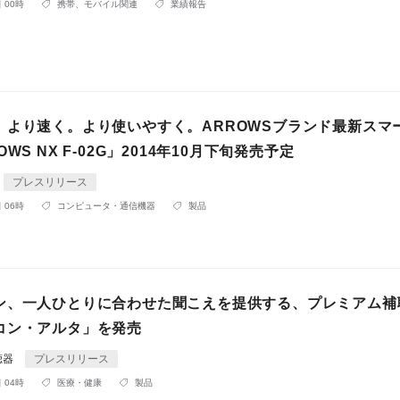
 00時
携帯、モバイル関連
業績報告
。より速く。より使いやすく。ARROWSブランド最新スマ
WS NX F-02G」2014年10月下旬発売予定
プレスリリース
 06時
コンピュータ・通信機器
製品
ン、一人ひとりに合わせた聞こえを提供する、プレミアム補
コン・アルタ」を発売
聴器
プレスリリース
 04時
医療・健康
製品