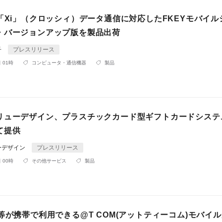
「Xi」（クロッシィ）データ通信に対応したFKEYモバイル
・バージョンアップ版を製品出荷
子
プレスリリース
 01時
コンピュータ・通信機器
製品
リューデザイン、プラスチックカード型ギフトカードシステ
て提供
ーデザイン
プレスリリース
 00時
その他サービス
製品
等が携帯で利用できる@T COM(アットティーコム)モバイ