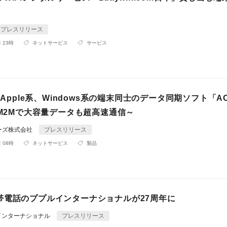
プレスリリース
 23時
ネットサービス
サービス
系、Apple系、Windows系の端末同士のデータ同期ソフト「A
～M2Mで大容量データも超高速通信～
ーズ株式会社
プレスリリース
 08時
ネットサービス
製品
帯電話のププルインターナショナルが27周年に
インターナショナル
プレスリリース