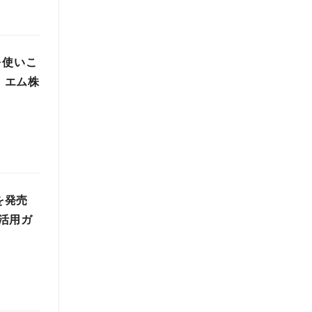
を使いこ
ー・エム株
」を発売
活用ガ