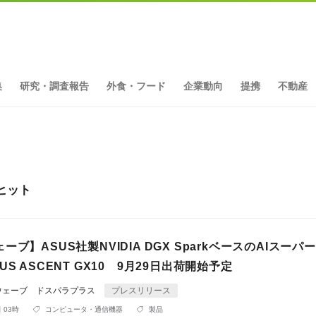
集
研究・調査報告
外食・フード
企業動向
提携
不動産
ヒット
ーブ】ASUS社製NVIDIA DGX SparkベースのAIスーパ
S ASCENT GX10 9月29日出荷開始予定
ウェーブ ドスパラプラス
プレスリリース
 03時
コンピュータ・通信機器
製品