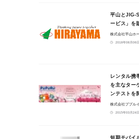
平山とJI
ービス」を
株式会社平山ホ
2018年08月06日
レンタル携
を主なター
ンテストを
株式会社ププル
2015年03月24日
短期モバイル