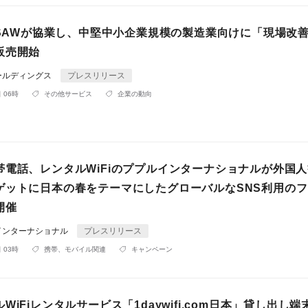
G-SAWが協業し、中堅中小企業規模の製造業向けに「現場改
販売開始
ールディングス
プレスリリース
 06時
その他サービス
企業の動向
帯電話、レンタルWiFiのププルインターナショナルが外国
ゲットに日本の春をテーマにしたグローバルなSNS利用の
開催
インターナショナル
プレスリリース
 03時
携帯、モバイル関連
キャンペーン
WiFiレンタルサービス「1daywifi.com日本」貸し出し端