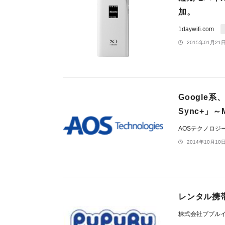
加。
1daywifi.com
2015年01月21日
Google
Sync+」
AOSテクノロジ
2014年10月10日
レンタル携
株式会社ププル