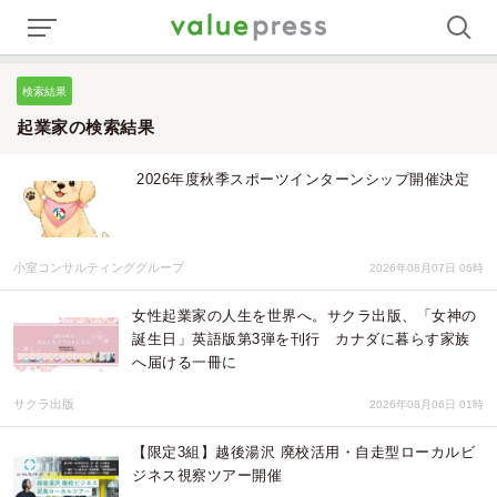
検索結果
起業家の検索結果
2026年度秋季スポーツインターンシップ開催決定
小室コンサルティンググループ
2026年08月07日 06時
女性起業家の人生を世界へ。サクラ出版、「女神の
誕生日」英語版第3弾を刊行 カナダに暮らす家族
へ届ける一冊に
サクラ出版
2026年08月06日 01時
【限定3組】越後湯沢 廃校活用・自走型ローカルビ
ジネス視察ツアー開催