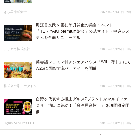
きら星株式会社
2026年07月31日 06時
堀江貴文氏を囲む毎月開催の美食イベント
「TERIYAKI premium鮨会」公式サイト・申込シス
テムを全面リニューアル
テリヤキ株式会社
2026年07月25日 00時
英会話レッスン付きシェアハウス「WILL府中」にて
7/25に国際交流パーティーを開催
株式会社彩ファクトリー
2026年07月23日 01時
台湾を代表する極上グルメ7ブランドがマルイファ
ミリー溝口に集結！「台湾屋台横丁」を期間限定開
催
Ogami Ventures LTD.
2026年07月21日 01時