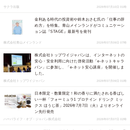
サクラ出版
2026年07月10日 01時
金利ある時代の投資術や鈴木おさむ氏の「仕事の辞
め方」を特集。青山メインランドがコミュニケーシ
ョン誌『STAGE』最新号を発刊
株式会社青山メインランド
2026年07月09日 07時
株式会社トップワイジャパンは、インターネットの
安心・安全利用に向けた啓発活動「e-ネットキャラ
バン」に参加し、「e-ネット安心講座」を開催しま
した。
株式会社トップワイジャパン
2026年07月09日 01時
日本限定・数量限定！和の香りに満たされる香ばし
い一杯「フォーミュラ1 プロテイン ドリンク ミッ
クス ほうじ茶」2026年7月7日（火）よりオンライ
ン先行発売
ハーバライフ・オブ・ジャパン株式会社
2026年07月07日 02時