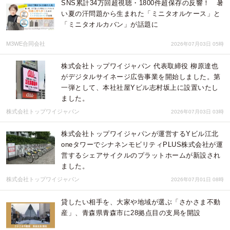
SNS累計34万回超視聴・1800件超保存の反響！ 暑
い夏の汗問題から生まれた「ミニタオルケース」と
「ミニタオルカバン」が話題に
M3WE合同会社
2026年07月03日 05時
株式会社トップワイジャパン 代表取締役 柳原達也
がデジタルサイネージ広告事業を開始しました。第
一弾として、本社社屋Yビル志村坂上に設置いたし
ました。
株式会社トップワイジャパン
2026年07月03日 03時
株式会社トップワイジャパンが運営するYビル江北
oneタワーでシナネンモビリティPLUS株式会社が運
営するシェアサイクルのプラットホームが新設され
ました。
株式会社トップワイジャパン
2026年07月01日 08時
貸したい相手を、大家や地域が選ぶ「さかさま不動
産」、青森県青森市に28拠点目の支局を開設