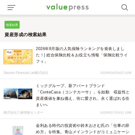
検索結果
資産形成の検索結果
2026年8月版の人気保険ランキングを発表しまし
た！| 総合保険比較＆お役立ち情報「保険比較ライ
フィ」
Sasuke Financial Lab株式会社
2026年08月04日 01時
ミックグループ、新アパートブランド
「ConteCasa（コンテカーサ）」を始動 収益性と
資産価値を兼ね備え、街に愛され、永く選ばれる住
まいへ
株式会社三春情報センター
2026年07月30日 10時
金利ある時代の投資術や鈴木おさむ氏の「仕事の辞
め方」を特集。青山メインランドがコミュニケーシ