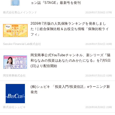
ョン誌『STAGE』最新号を発刊
株式会社青山メインランド
2026年07月09日 07時
2026年7月版の人気保険ランキングを発表しまし
た！| 総合保険比較＆お役立ち情報「保険比較ライ
フィ」
Sasuke Financial Lab株式会社
2026年07月02日 00時
岡安商事公式YouTubeチャンネル、新シリーズ『陽
和ななみの投資はあなたのみかたになる』を7月5日
(日)より配信開始
岡安商事株式会社
2026年07月01日 03時
(株)シュビキ 「投資入門/投資信託」eラーニング新
発売
株式会社シュビキ
2026年06月08日 23時