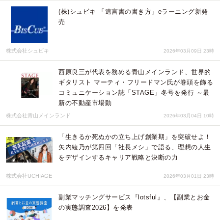
(株)シュビキ 「遺言書の書き方」eラーニング新発
売
株式会社シュビキ
2026年03月09日 23時
西原良三が代表を務める青山メインランド、世界的
ギタリスト マーティ・フリードマン氏が巻頭を飾る
コミュニケーション誌「STAGE」冬号を発行 ～最
新の不動産市場動
株式会社青山メインランド
2026年03月04日 10時
「生きるか死ぬかの立ち上げ創業期」を突破せよ！
矢内綾乃が第四回「社長メシ」で語る、理想の人生
をデザインするキャリア戦略と決断の力
株式会社UCHIAGE
2026年03月01日 23時
副業マッチングサービス『lotsful』、【副業とお金
の実態調査2026】を発表