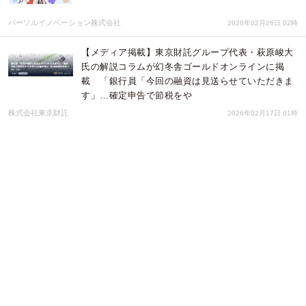
パーソルイノベーション株式会社
2026年02月26日 02時
【メディア掲載】東京財託グループ代表・萩原峻大
氏の解説コラムが幻冬舎ゴールドオンラインに掲
載 「銀行員「今回の融資は見送らせていただきま
す」…確定申告で節税をや
株式会社東京財託
2026年02月17日 01時
かがやき税理士法人（かがやきグループ)と提携、税
制・制度動向に対応した中小企業向け金融教育支援
事業を開始
株式会社メヴィリエ
2026年02月10日 02時
さわやか訪問看護ステーション、週休3日制・企業型DCに加え、食事
補助「miive」と社宅制度で「手取り額の向上」を徹底追求
株式会社ワイワイワークス
2026年02月03日 01時
第96回 北海道大家塾 2026年1月24日(土)開催の
ご報告