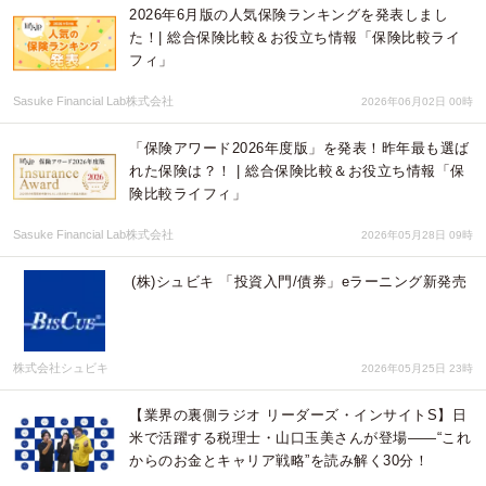
2026年6月版の人気保険ランキングを発表しまし
た！| 総合保険比較＆お役立ち情報「保険比較ライ
フィ」
Sasuke Financial Lab株式会社
2026年06月02日 00時
「保険アワード2026年度版」を発表！昨年最も選ば
れた保険は？！ | 総合保険比較＆お役立ち情報「保
険比較ライフィ」
Sasuke Financial Lab株式会社
2026年05月28日 09時
(株)シュビキ 「投資入門/債券」eラーニング新発売
株式会社シュビキ
2026年05月25日 23時
【業界の裏側ラジオ リーダーズ・インサイトS】日
米で活躍する税理士・山口玉美さんが登場――“これ
からのお金とキャリア戦略”を読み解く30分！