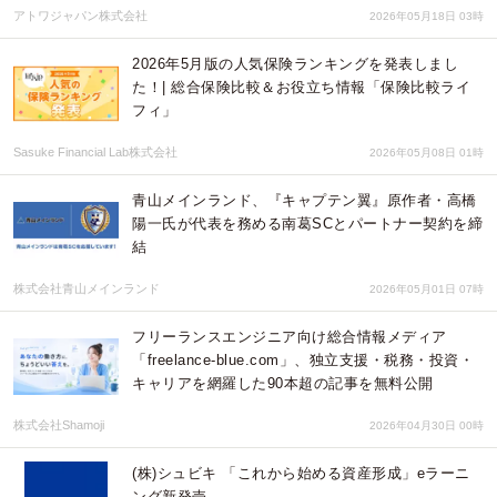
アトワジャパン株式会社
2026年05月18日 03時
2026年5月版の人気保険ランキングを発表しまし
た！| 総合保険比較＆お役立ち情報「保険比較ライ
フィ」
Sasuke Financial Lab株式会社
2026年05月08日 01時
青山メインランド、『キャプテン翼』原作者・高橋
陽一氏が代表を務める南葛SCとパートナー契約を締
結
株式会社青山メインランド
2026年05月01日 07時
フリーランスエンジニア向け総合情報メディア
「freelance-blue.com」、独立支援・税務・投資・
キャリアを網羅した90本超の記事を無料公開
株式会社Shamoji
2026年04月30日 00時
(株)シュビキ 「これから始める資産形成」eラーニ
ング新発売