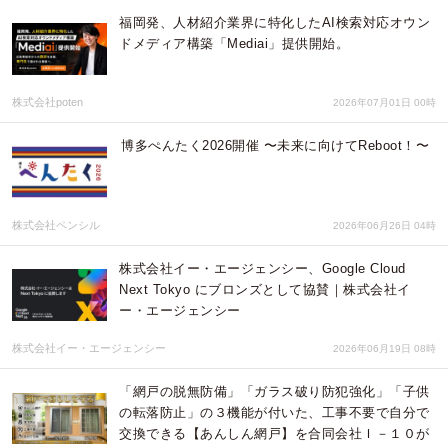
福岡発、人材紹介業界に特化したAI検索対応オウン
ドメディア構築「Mediai」提供開始。
株式会社poten
2026年07月01日 00時
博多ぺんたく2026開催 〜未来に向けてReboot！〜
株式会社ペンシル
2026年06月26日 04時
株式会社イー・エージェンシー、Google Cloud
Next Tokyo にブロンズとして協賛｜株式会社イ
ー・エージェンシー
株式会社イー・エージェンシー
2026年06月19日 08時
「網戸の脱無防備」「ガラス破り防犯強化」「子供
の転落防止」の３機能が付いた、工事不要で自分で
交換できる【あんしん網戸】を合同会社Ｉ－１０が