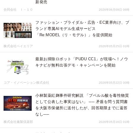
新発売
合同会社 Ｉ－１０
2026年06月09日 06時
ファッション・ブライダル・広告・EC業界向け、ブ
ランド専属AIモデル生成サービス
「Re:MODEL（リ・モデル）」を提供開始
株式会社ベイエリア
2026年05月25日 01時
最新お掃除ロボット「PUDU CC1」が現場へ！ノウ
キナビが無料出張デモ・キャンペーンを開始
コア・イノベーション株式会社
2026年05月22日 00時
小林製薬紅麹事件研究解説 「プベルル酸を毒性物質
として公表した事実はない」 ── 矛盾を問う質問書
を大阪市保健所に送付したが、回答期限までに返答
なし──
株式会社薫製倶楽部
2026年05月16日 01時