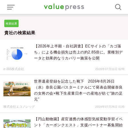
検索結果
貴社の検索結果
【2026年上半期・自社調査】ECサイトの「カゴ落
ち」による機会損失は売上の約2.85倍に。業種別デ
ータと効果的なリカバリー施策を公開
e-365株式会社
2026年07月31日 02時
世界遺産登録を記念した靴下 2026年8月26日
（水）奈良公園バスターミナルにて発表会開催奈良
の女将の会×靴下生産量日本一の産地が紡ぐ“旅の足
元”
株式会社エコノレッグ
2026年07月26日 01時
【円山動物園】産官連携の体感型気候変動学習イベ
ント「カーボンクエスト」支援パートナー募集開始