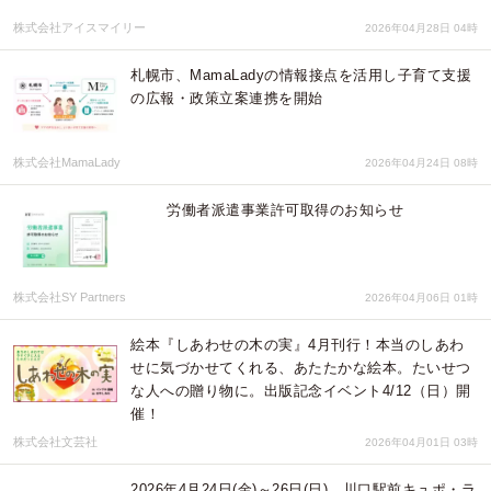
株式会社アイスマイリー
2026年04月28日 04時
札幌市、MamaLadyの情報接点を活用し子育て支援
の広報・政策立案連携を開始
株式会社MamaLady
2026年04月24日 08時
労働者派遣事業許可取得のお知らせ
株式会社SY Partners
2026年04月06日 01時
絵本『しあわせの木の実』4月刊行！本当のしあわ
せに気づかせてくれる、あたたかな絵本。たいせつ
な人への贈り物に。出版記念イベント4/12（日）開
催！
株式会社文芸社
2026年04月01日 03時
2026年4月24日(金)～26日(日)、川口駅前キュポ・ラ