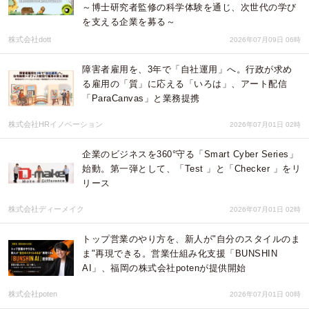
～博士研究者監修の科学体験を通じ、次世代の学び
を支える企業を募る～
株式会社dott
2026年07月09日 06時
障害者雇用を、3年で「自社運用」へ。行政が求め
る雇用の「質」に応える「いろは」、アート配信
「ParaCanvas」と業務提携
株式会社HRイノベーション
2026年07月01日 02時
企業のビジネスを360°守る「Smart Cyber Series」
始動。第一弾として、「Test 」と「Checker 」をリ
リース
株式会社ディーメイク
2026年07月01日 02時
トップ営業のやり方を、新人が"自分のスタイルのま
ま"再現できる。営業仕組み化支援「BUNSHIN
AI」、福岡の株式会社potenが提供開始
株式会社poten
2026年07月01日 00時