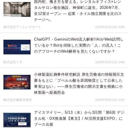
国内初、働き方を変える。レンタルオフィス×レン
タルサロン複合施設、神保町に誕生。2026年7月、
全12室オープン ― 起業・ネイル独立開業を次のス
テージへ。
株式会社アントレサポート
2026年05月13日 03時
ChatGPT・GeminiのWeb流入解析!!AIがWeb訪問し
ているか？Botを排除した実際の「人」の流入！こ
のアプローチのWeb解析を見たくないですか？
株式会社リタ
2026年05月12日 04時
小林製薬紅麹事件研究解説 厚生労働省の情報開示文
書をもとに「プベルル酸を原因物質として公表した
事実はない」——厚生労働省の開示文書を根拠に小
林製薬へ疑義照会
株式会社薫製倶楽部
2026年05月12日 01時
アイスマイリー、5/13（水）から3日間「第6回 デジ
タル化・DX推進展【東京】/ AI活用支援EXPO」に
ブース出展