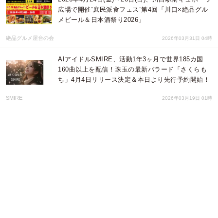
広場で開催“庶民派食フェス”第4回「川口×絶品グル
メビール＆日本酒祭り2026」
絶品グルメ屋台の会
2026年03月31日 04時
AIアイドルSMIRE、活動1年3ヶ月で世界185カ国
160曲以上を配信！珠玉の最新バラード「さくらも
ち」4月4日リリース決定＆本日より先行予約開始！
SMIRE
2026年03月19日 01時
【業界初】18,000取材の「観察眼」と科学的根拠
で“出展症状”を可視化。次世代型「出展コンサルテ
ィング」サービス『出展ドクター』を開始
グローブコム株式会社
2026年03月16日 10時
西麻布の地下に潜む「完全防音」の思考空間。
GinaGinaが、商談を加速させる「個室限定パワーラ
ンチコース」の提供を開始。
GinaGina
2026年03月09日 12時