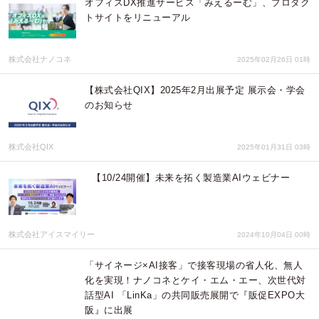
オフィスDX推進サービス「みえるーむ」、プロダク
トサイトをリニューアル
株式会社ナノコネ
2025年02月26日 01時
【株式会社QIX】2025年2月出展予定 展示会・学会
のお知らせ
株式会社QIX
2025年01月31日 03時
【10/24開催】未来を拓く製造業AIウェビナー
株式会社アイスマイリー
2024年10月04日 00時
「サイネージ×AI接客」で接客現場の省人化、無人
化を実現！ナノコネとケイ・エム・エー、次世代対
話型AI 「LinKa」の共同販売展開で『販促EXPO大
阪』に出展