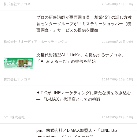
株式会社ナノコネ
2024年09月18日 01時
プロの研修講師が覆面調査員 創業45年の話し方教
育センターグループが「ミステリーショッパー（覆
面調査）」サービスの提供を開始
株式会社リオーディア・ホールディングス
2024年08月28日 06時
次世代対話型AI「LinKa」を提供するナノコネ、
「AI みえるーむ」の提供を開始
株式会社ナノコネ
2024年06月10日 02時
H.T.CがLINEマーケティングに新たな風を吹き込む
― 「L-MAX」代理店としての挑戦
pm.T株式会社
2024年05月22日 01時
pm.T株式会社／L-MAX加盟店・「LINE Biz
Innovators」インタビュー公開