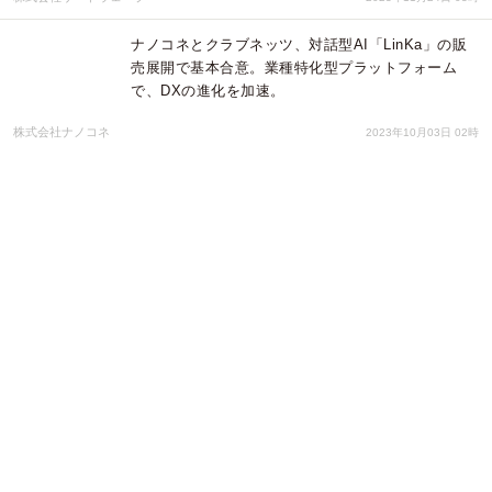
ナノコネとクラブネッツ、対話型AI「LinKa」の販
売展開で基本合意。業種特化型プラットフォーム
で、DXの進化を加速。
株式会社ナノコネ
2023年10月03日 02時
「～要配慮者と考える～温泉防災EXPO in 伊香保」
を開催
一般社団法人日本環境保健機構
2023年09月19日 02時
【9月無料セミナー】～ベトナムオフショア開発入
門～「あなたのビジネスに合うオフショア開発企業
の選び方」を9月15日(金)に開催いたします
株式会社アイディーエス
2023年09月08日 05時
【AI×ゲーミフィケーション】のナノコネクトが25
卒の就活生を対象に、賞金総額100万円のユニーク