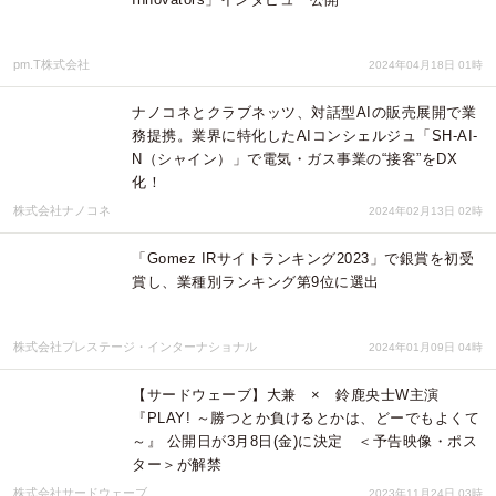
pm.T株式会社
2024年04月18日 01時
ナノコネとクラブネッツ、対話型AIの販売展開で業
務提携。業界に特化したAIコンシェルジュ「SH-AI-
N（シャイン）」で電気・ガス事業の“接客”をDX
化！
株式会社ナノコネ
2024年02月13日 02時
「Gomez IRサイトランキング2023」で銀賞を初受
賞し、業種別ランキング第9位に選出
株式会社プレステージ・インターナショナル
2024年01月09日 04時
【サードウェーブ】大兼 × 鈴鹿央士W主演
『PLAY! ～勝つとか負けるとかは、どーでもよくて
～』 公開日が3月8日(金)に決定 ＜予告映像・ポス
ター＞が解禁
株式会社サードウェーブ
2023年11月24日 03時