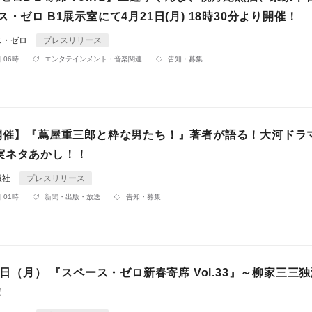
ス・ゼロ B1展示室にて4月21日(月) 18時30分より開催！
ス・ゼロ
プレスリリース
 06時
エンタテインメント・音楽関連
告知・募集
日開催】『蔦屋重三郎と粋な男たち！』著者が語る！大河ドラ
実ネタあかし！！
版社
プレスリリース
 01時
新聞・出版・放送
告知・募集
月3日（月） 『スペース・ゼロ新春寄席 Vol.33』～柳家三三
！