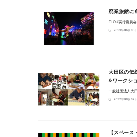
廃業旅館に
FLOU実行委員
2023年06月06日
大田区の伝
&ワークシ
一般社団法人大
2022年08月09日
【スペース・