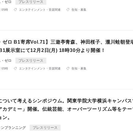
ス・ゼロ
プレスリリース
 05時
エンタテインメント・音楽関連
告知・募集
ゼロ B1寄席Vol.71】三遊亭青森、神田桜子、瀧川蛙朝登
B1展示室にて12月2日(月) 18時30分より開催！
ス・ゼロ
プレスリリース
 05時
エンタテインメント・音楽関連
告知・募集
について考えるシンポジウム。関東学院大学横浜キャンパス
アカデミー」開催。伝統芸能、オーバーツーリズム等をテー
ョン。
ョンプランニング
プレスリリース