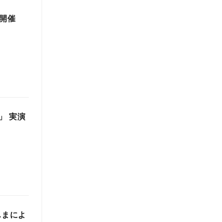
開催
」 実演
んまによ