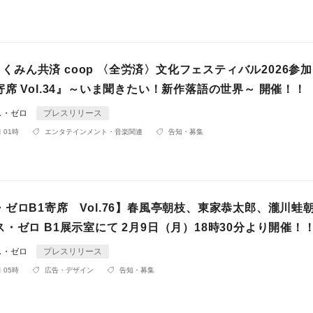
) こくみん共済 coop 〈全労済〉文化フェスティバル2026参
席 Vol.34』～いま聞きたい！新作落語の世界～ 開催！！
ス・ゼロ
プレスリリース
 01時
エンタテインメント・音楽関連
告知・募集
ゼロB1寄席 Vol.76】春風亭朝枝、東家恭太郎、瀧川蛙
・ゼロ B1展示室にて 2月9日（月）18時30分より開催！
ス・ゼロ
プレスリリース
 05時
広告・デザイン
告知・募集