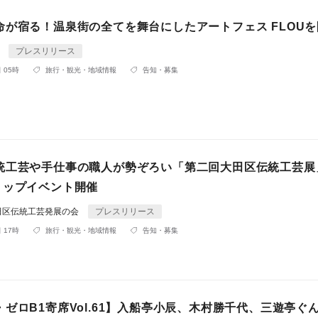
命が宿る！温泉街の全てを舞台にしたアートフェス FLOUを
会
プレスリリース
 05時
旅行・観光・地域情報
告知・募集
統工芸や手仕事の職人が勢ぞろい「第二回大田区伝統工芸展
ョップイベント開催
田区伝統工芸発展の会
プレスリリース
 17時
旅行・観光・地域情報
告知・募集
ゼロB1寄席Vol.61】入船亭小辰、木村勝千代、三遊亭ぐ