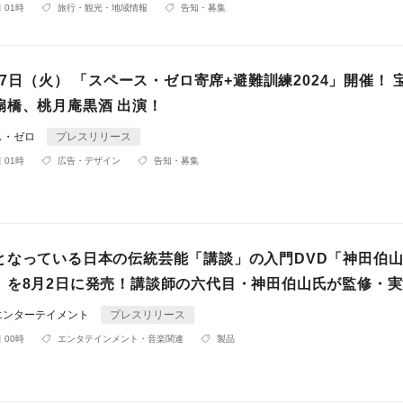
 01時
旅行・観光・地域情報
告知・募集
月17日（火） 「スペース・ゼロ寄席+避難訓練2024」開催！ 
扇橋、桃月庵黒酒 出演！
ス・ゼロ
プレスリリース
 01時
広告・デザイン
告知・募集
となっている日本の伝統芸能「講談」の入門DVD「神田伯
」を8月2日に発売！講談師の六代目・神田伯山氏が監修・実
エンターテイメント
プレスリリース
 00時
エンタテインメント・音楽関連
製品