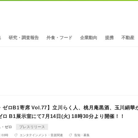
集
研究・調査報告
外食・フード
企業動向
提携
不動産
ゼロB1寄席 Vol.77】立川らく人、桃月庵黒酒、玉川絹華
ロ B1展示室にて7月14日(火) 18時30分より開催！！
ス・ゼロ
プレスリリース
 03時
エンタテインメント・音楽関連
告知・募集