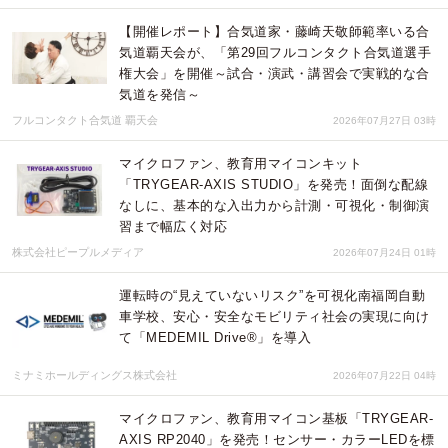
【開催レポート】合気道家・藤崎天敬師範率いる合
気道覇天会が、「第29回フルコンタクト合気道選手
権大会」を開催～試合・演武・講習会で実戦的な合
気道を発信～
フルコンタクト合気道 覇天会
2026年07月27日 03時
マイクロファン、教育用マイコンキット
「TRYGEAR-AXIS STUDIO」を発売！面倒な配線
なしに、基本的な入出力から計測・可視化・制御演
習まで幅広く対応
株式会社ピープルメディア
2026年07月24日 01時
運転時の“見えていないリスク”を可視化南福岡自動
車学校、安心・安全なモビリティ社会の実現に向け
て「MEDEMIL Drive®」を導入
ミナミホールディングス株式会社
2026年07月22日 04時
マイクロファン、教育用マイコン基板「TRYGEAR-
AXIS RP2040」を発売！センサー・カラーLEDを標