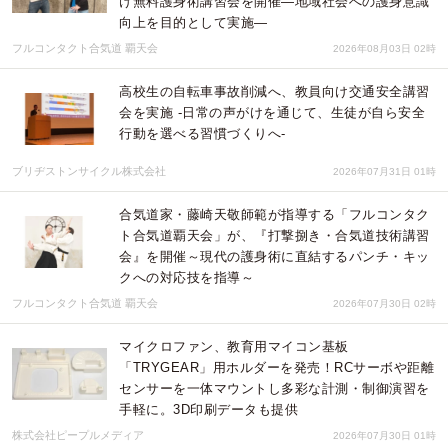
け無料護身術講習会を開催―地域社会への護身意識
向上を目的として実施―
フルコンタクト合気道 覇天会
2026年08月03日 02時
高校生の自転車事故削減へ、教員向け交通安全講習
会を実施 -日常の声がけを通じて、生徒が自ら安全
行動を選べる習慣づくりへ-
ブリヂストンサイクル株式会社
2026年07月31日 01時
合気道家・藤崎天敬師範が指導する「フルコンタク
ト合気道覇天会」が、『打撃捌き・合気道技術講習
会』を開催～現代の護身術に直結するパンチ・キッ
クへの対応技を指導～
フルコンタクト合気道 覇天会
2026年07月30日 02時
マイクロファン、教育用マイコン基板
「TRYGEAR」用ホルダーを発売！RCサーボや距離
センサーを一体マウントし多彩な計測・制御演習を
手軽に。3D印刷データも提供
株式会社ピープルメディア
2026年07月30日 01時