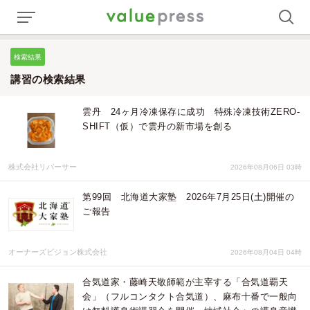
検索結果
講習の検索結果
雲丹 24ヶ月冷凍保存に成功 特殊冷凍技術ZERO-
SHIFT（仮）で雲丹の新市場を創る
株式会社リバーサー
2026年08月06日 03時
第99回 北海道大家塾 2026年7月25日(土)開催の
ご報告
オーナーズビジョン株式会社
2026年08月04日 04時
合気道家・藤崎天敬師範が主宰する「合気道覇天
会」（フルコンタクト合気道）、麻布十番で一般向