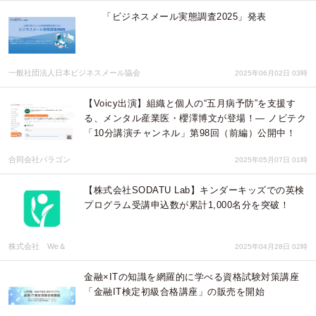
「ビジネスメール実態調査2025」発表
一般社団法人日本ビジネスメール協会
2025年06月02日 03時
【Voicy出演】組織と個人の“五月病予防”を支援す
る、メンタル産業医・櫻澤博文が登場！— ノビテク
「10分講演チャンネル」第98回（前編）公開中！
合同会社パラゴン
2025年05月07日 01時
【株式会社SODATU Lab】キンダーキッズでの英検
プログラム受講申込数が累計1,000名分を突破！
株式会社 We＆
2025年04月28日 02時
金融×ITの知識を網羅的に学べる資格試験対策講座
「金融IT検定初級合格講座」の販売を開始