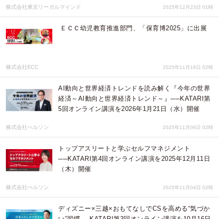
株式会社東京リーガルマインド
2025年12月23日 01時
ＥＣＣ幼児教育推進部門、「保育博2025」に出展
株式会社ECC
2025年11月18日 02時
AI動向と世界経済トレンドを読み解く『今年の世界
経済～AI動向と世界経済トレンド～』──KATARI第
5回オンライン講演を2026年1月21日（水）開催
株式会社ぺルソン
2025年11月06日 02時
トップアスリートと学ぶセルフマネジメント
──KATARI第4回オンライン講演を2025年12月11日
（木）開催
株式会社ぺルソン
2025年11月04日 02時
ディズニー×三越×おもてなしでCSを高める“気づか
い”習慣──KATARI第3回オンライン講演を10月16日