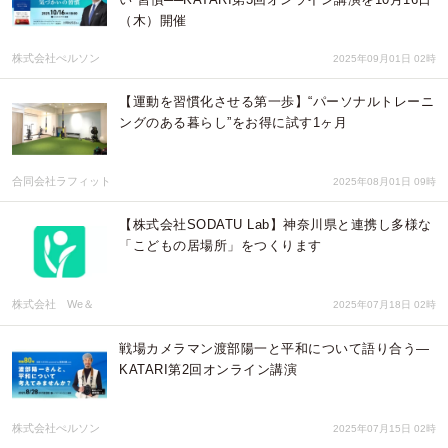
（木）開催
株式会社ぺルソン
2025年09月01日 02時
【運動を習慣化させる第一歩】“パーソナルトレーニ
ングのある暮らし”をお得に試す1ヶ月
合同会社ラフィット
2025年08月01日 09時
【株式会社SODATU Lab】神奈川県と連携し多様な
「こどもの居場所」をつくります
株式会社 We＆
2025年07月18日 02時
戦場カメラマン渡部陽一と平和について語り合う—
KATARI第2回オンライン講演
株式会社ぺルソン
2025年07月15日 02時