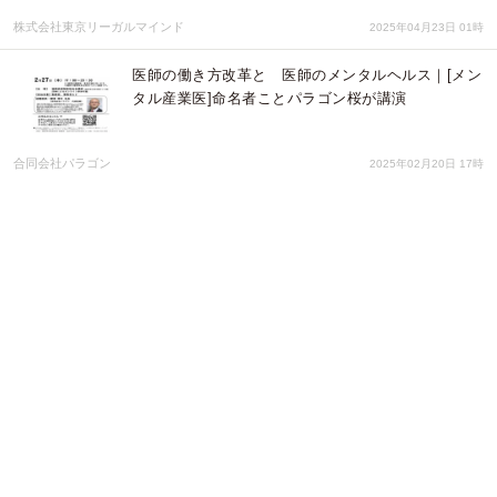
株式会社東京リーガルマインド
2025年04月23日 01時
医師の働き方改革と 医師のメンタルヘルス｜[メン
タル産業医]命名者ことパラゴン桜が講演
合同会社パラゴン
2025年02月20日 17時
「メンタル産業医」命名者：櫻澤博文｜2月1日開催
の東京都医師会・葛飾区医師会産業医研修会にて２
講座講師
合同会社パラゴン
2025年02月20日 15時
【SODATU Lab株式会社】保育園を展開するSOUグ
ループと協力し、英語教育プログラムを提供！
株式会社 We＆
2025年02月11日 02時
【SODATU Lab株式会社】ソダツラボ、しくみデザ