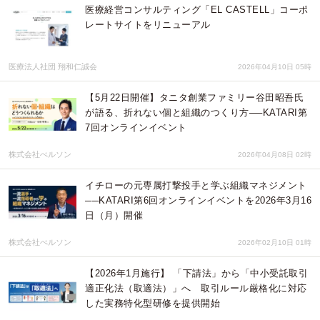
医療経営コンサルティング「EL CASTELL」コーポ
レートサイトをリニューアル
医療法人社団 翔和仁誠会
2026年04月10日 05時
【5月22日開催】タニタ創業ファミリー谷田昭吾氏
が語る、折れない個と組織のつくり方──KATARI第
7回オンラインイベント
株式会社ぺルソン
2026年04月08日 02時
イチローの元専属打撃投手と学ぶ組織マネジメント
──KATARI第6回オンラインイベントを2026年3月16
日（月）開催
株式会社ぺルソン
2026年02月10日 01時
【2026年1月施行】 「下請法」から「中小受託取引
適正化法（取適法）」へ 取引ルール厳格化に対応
した実務特化型研修を提供開始