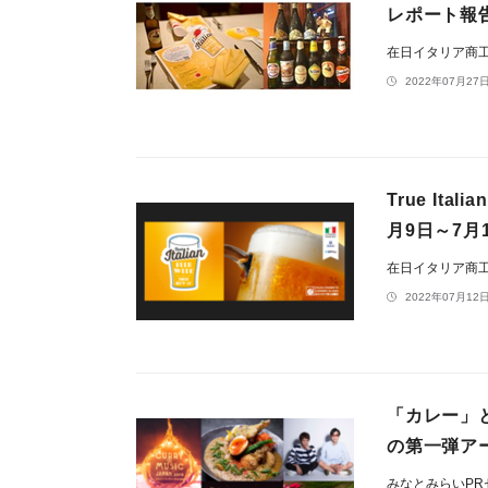
レポート報
在日イタリア商
2022年07月27日
True It
月9日～7月
在日イタリア商
2022年07月12日
「カレー」と
の第一弾アー
みなとみらいP