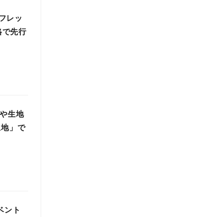
フレッ
格で先行
かや生地
生地」で
イベント