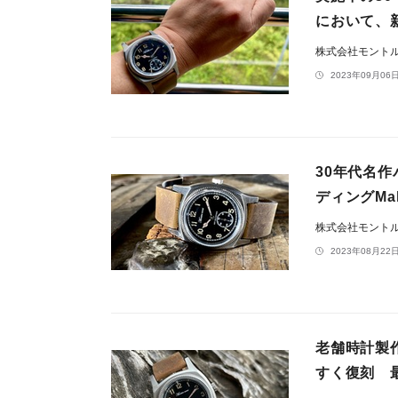
において、
株式会社モント
2023年09月06日
30年代名
ディングMa
株式会社モント
2023年08月22日
老舗時計製
すく復刻 