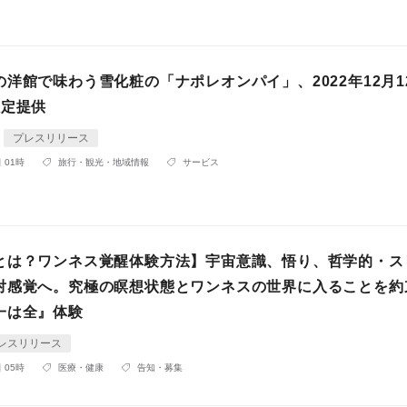
洋館で味わう雪化粧の「ナポレオンパイ」、2022年12月12
限定提供
プレスリリース
 01時
旅行・観光・地域情報
サービス
とは？ワンネス覚醒体験方法】宇宙意識、悟り、哲学的・ス
対感覚へ。究極の瞑想状態とワンネスの世界に入ることを約
一は全』体験
レスリリース
 05時
医療・健康
告知・募集