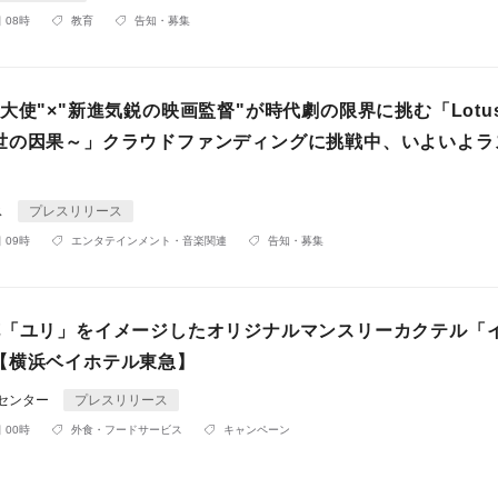
 08時
教育
告知・募集
大使"×"新進気鋭の映画監督"が時代劇の限界に挑む「Lotu
世の因果～」クラウドファンディングに挑戦中、いよいよラ
ス
プレスリリース
 09時
エンタテインメント・音楽関連
告知・募集
花「ユリ」をイメージしたオリジナルマンスリーカクテル「
【横浜ベイホテル東急】
Rセンター
プレスリリース
 00時
外食・フードサービス
キャンペーン