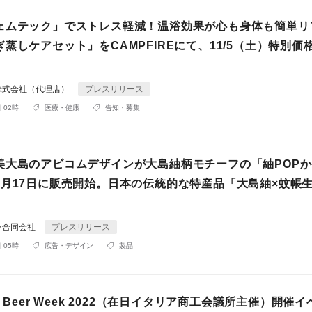
ェムテック」でストレス軽減！温浴効果が心も身体も簡単リ
蒸しケアセット」をCAMPFIREにて、11/5（土）特別価
株式会社（代理店）
プレスリリース
 02時
医療・健康
告知・募集
美大島のアビコムデザインが大島紬柄モチーフの「紬POP
8月17日に販売開始。日本の伝統的な特産品「大島紬×蚊帳
ン合同会社
プレスリリース
 05時
広告・デザイン
製品
alian Beer Week 2022（在日イタリア商工会議所主催）開催