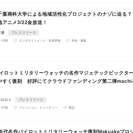
千葉商科大学による地域活性化プロジェクトのナゾに迫る？
アニメ3/22金放送！
普通
プレスリリース
 03時
エンタテインメント・音楽関連
告知・募集
代パイロットミリタリーウォッチの名作マジェテックビックタ
すく復刻 好評にてクラウドファンディング第二弾machi-
ルロロイ
プレスリリース
 07時
ファッション・ビューティー
製品
年代名作パイロットミリタリーウォッチ復刻Makuakeプロ