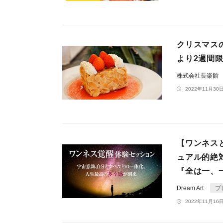
クリスマスの
より2週間
株式会社長楽館
2022年11月30日
【ワンネス
ュアル的絶
『全は一、
Dream Art
プ
2022年11月16日