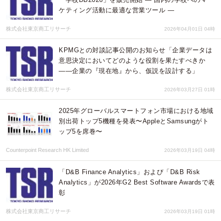
ケティング活動に最適な営業ツール ―
株式会社東京商工リサーチ
2026年04月01日 04時
KPMGとの対談記事公開のお知らせ「企業データは
意思決定においてどのような役割を果たすべきか
――企業の『現在地』から、仮説を設計する」
株式会社東京商工リサーチ
2026年03月27日 01時
2025年グローバルスマートフォン市場における地域
別出荷トップ5機種を発表〜AppleとSamsungがト
ップ5を席巻〜
Counterpoint Research HK Limited
2026年03月19日 04時
「D&B Finance Analytics」および「D&B Risk
Analytics」が2026年G2 Best Software Awardsで表
彰
株式会社東京商工リサーチ
2026年03月19日 01時