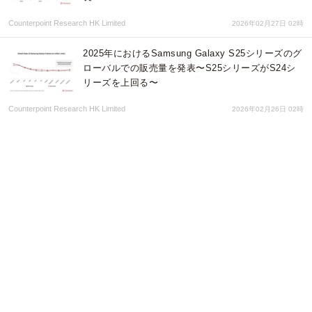
Counterpoint Research HK Limited
2026年02月27日 02時
2025年におけるSamsung Galaxy S25シリーズのグ
ローバルでの販売量を発表〜S25シリーズがS24シ
リーズを上回る〜
Counterpoint Research HK Limited
2026年02月26日 02時
2025年第4四半期欧州スマートフォン市場における
出荷を発表〜2025年は好調に締めくくるも先行きに
懸念〜
Counterpoint Research HK Limited
2026年02月20日 04時
2025年12月の世界テレビ市場における出荷台数を発
表〜TCLが12月の世界テレビ出荷台数で首位に浮
上〜
Counterpoint Research HK Limited
2026年02月19日 00時
ディスプレイガラス産業ホワイトペーパー・第2部