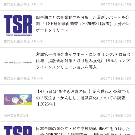
株式会社東京商工リサーチ
2026年04月24日 01時
四半期ごとの企業動向を分析した最新レポートを公
開 「TSR経済動向調査（2026年3月調査）」分析レ
ポートをリリース
株式会社東京商工リサーチ
2026年04月10日 02時
宮城第一信用金庫がマネー・ロンダリング/テロ資金
供与・拡散金融対策の取り組み強化にTSRのコンプ
ライアンスソリューションを導入
株式会社東京商工リサーチ
2026年04月08日 01時
【4月7日は"夜泣き改善の日"】昭和世代と令和世代
の「夜泣き・かんむし」意識変化についての調査
【2026年】
樋屋製薬株式会社
2026年04月06日 05時
日本全国の国公立・私立学校約50,950件を収録した
「学校DB2026」を販売開始 ― 国内の学校へのマー