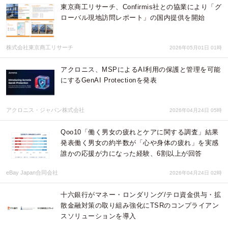
東京商工リサーチ、Confirmis社との協業により「グ
ローバル現地訪問レポート」の国内提供を開始
株式会社東京商工リサーチ
2026年05月01日 01時
アクロニス、MSPによるAI利用の保護と管理を可能
にするGenAI Protectionを発表
アクロニス・ジャパン株式会社
2026年04月24日 05時
Qoo10「働く男女の疲れとケアに関する調査」結果
発表働く男女の約半数が「心や身体の疲れ」を実感
誰かの応援が力になった経験、6割以上が回答
eBay Japan合同会社
2026年04月24日 02時
十六銀行がマネー・ロンダリング/テロ資金供与・拡
散金融対策の取り組み強化にTSRのコンプライアン
スソリューションを導入