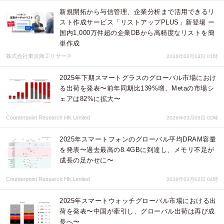
新規開拓から与信管理、企業分析まで活用できるリ
スト作成サービス「リストアップPLUS」新登場 ー
国内1,000万件超の企業DBから高精度なリストを簡
単作成
株式会社東京商工リサーチ
2026年03月13日 01時
2025年下期スマートグラスのグローバル市場におけ
る出荷を発表〜前年同期比139%増、Metaの市場シ
ェアは82%に拡大〜
Counterpoint Research HK Limited
2026年03月05日 02時
2025年スマートフォンのグローバル平均DRAM容量
を発表〜過去最高の8.4GBに到達し、メモリ不足が
成長の足かせに〜
Counterpoint Research HK Limited
2026年03月02日 04時
2025年スマートウォッチグローバル市場における出
荷を発表〜中国が牽引し、グローバル出荷は再び成
長へ〜