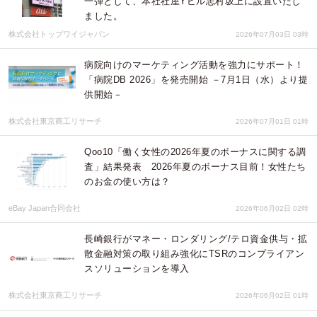
一弾として、本社社屋Yビル志村坂上に設置いたし
ました。
株式会社トップワイジャパン
2026年07月03日 03時
病院向けのマーケティング活動を強力にサポート！
「病院DB 2026」を発売開始 －7月1日（水）より提
供開始－
株式会社東京商工リサーチ
2026年07月01日 01時
Qoo10「働く女性の2026年夏のボーナスに関する調
査」結果発表 2026年夏のボーナス目前！女性たち
のお金の使い方は？
eBay Japan合同会社
2026年06月02日 02時
長崎銀行がマネー・ロンダリング/テロ資金供与・拡
散金融対策の取り組み強化にTSRのコンプライアン
スソリューションを導入
株式会社東京商工リサーチ
2026年06月02日 01時