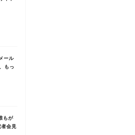
メール
、もっ
誰もが
記者会見