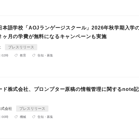
日本語学校「AOJランゲージスクール」2026年秋学期入学
２ヶ月の学費が無料になるキャンペーンも実施
社
プレスリリース
 02時
教育
告知・募集
ード株式会社、プロンプター原稿の情報管理に関するnote
株式会社
プレスリリース
 00時
機械
告知・募集