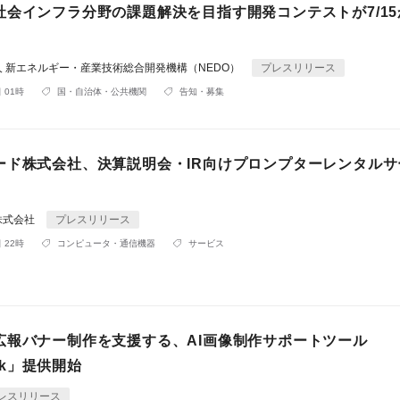
社会インフラ分野の課題解決を目指す開発コンテストが7/15
 新エネルギー・産業技術総合開発機構（NEDO）
プレスリリース
 01時
国・自治体・公共機関
告知・募集
ード株式会社、決算説明会・IR向けプロンプターレンタルサ
株式会社
プレスリリース
 22時
コンピュータ・通信機器
サービス
広報バナー制作を支援する、AI画像制作サポートツール
ick」提供開始
レスリリース