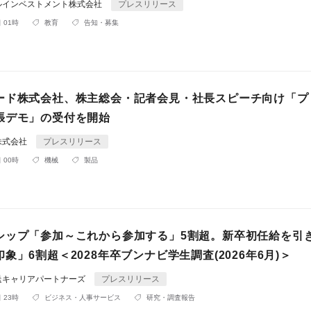
ルインベストメント株式会社
プレスリリース
 01時
教育
告知・募集
ード株式会社、株主総会・記者会見・社長スピーチ向け「プ
張デモ」の受付を開始
株式会社
プレスリリース
 00時
機械
製品
シップ「参加～これから参加する」5割超。新卒初任給を引
象」6割超＜2028年卒ブンナビ学生調査(2026年6月)＞
送キャリアパートナーズ
プレスリリース
 23時
ビジネス・人事サービス
研究・調査報告