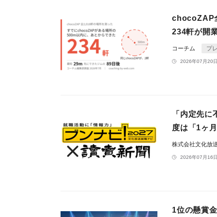
chocoZ
234軒が開
コーチム
プ
2026年07月20日
「内定先に
度は「1ヶ月
株式会社文化放
2026年07月16日
1位の懸賞金