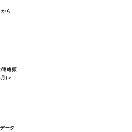
とから
の連絡頻
月)＞
星データ