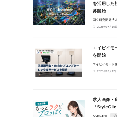
を活用した
募開始
国立研究開発法人
2026年07月15日
エイビイモ
を開始
エイビイモード
2026年07月12日
求人画像・
「StyleCl
StyleClick
プ