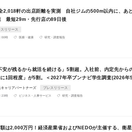
AP全2,018軒の出店距離を実測 自社ジムの500m以内に、あ
業 最短29m・先行店の89日後
レスリリース
 00時
医療・健康
研究・調査報告
不安が残るから就活を続ける」5割超。入社前、内定先から
に1回程度」が5割。＜2027年卒ブンナビ学生調査(2026年5
送キャリアパートナーズ
プレスリリース
 23時
ビジネス・人事サービス
研究・調査報告
額は2,000万円！経済産業省およびNEDOが主催する、衛