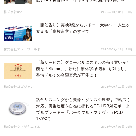
協定〜AI教育から半年で学生のAI利用が2倍に〜
株式会社dott
2025年10月01日 01時
【開催告知】英検3級からシドニー大学へ！ 人生を
変える「高校留学」のすべて
株式会社アットワールド
2025年09月18日 11時
【新サービス】グローバルにスキルの売り買いが可
能な「Skijan」、新たに繁体字(香港)にも対応し、
香港ドルでの金額表示が可能に！
株式会社ゴゴジャン
2025年09月11日 03時
語学リスニングから楽器やダンスの練習まで幅広く
対応、再生速度を自在に操れるCD/USB対応ポータ
ブルプレーヤー『ポータブル・マナヴィ（PCD-
150SC）
株式会社クマザキエイム
2025年09月09日 01時