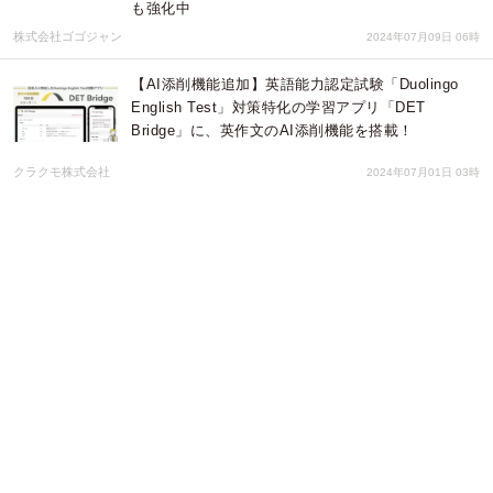
も強化中
株式会社ゴゴジャン
2024年07月09日 06時
【AI添削機能追加】英語能力認定試験「Duolingo
English Test」対策特化の学習アプリ「DET
Bridge」に、英作文のAI添削機能を搭載！
クラクモ株式会社
2024年07月01日 03時
脱炭素経営を加速させる！インターネット・デジタ
ル活用戦略 【6/5｜オンライン｜無料セミナー】
株式会社ペンシル
2024年05月29日 01時
英語能力認定試験「Duolingo English Test」対策特
化の学習アプリ「DET Bridge」を4月30日にリリー
ス！AIによる添削機能も実装予定
クラクモ株式会社
2024年04月30日 07時
JLPT日本語能力試験対応eラーニングをミャンマー