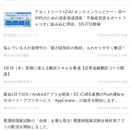
アセットリード×ZUU オンラインウェビナー・20〜
40代のための資産形成講座「不動産投資をポートフ
ォリオに組み込む理由」3月27日開催
株式会社アセットリード
2021年03月22日 01時
悩んでいる人が急増中の「親が認知症の相続」もわかりやすく解説！
株式会社現代書林
2018年05月28日 01時
10/19（木）実務に使える翻訳スキルを養成【証券金融翻訳コース開
講】
株式会社国際教育社
2017年10月05日 00時
最短1日でiOS / Androidアプリを開発！EC-CUBE連携のPush通知を
サポート！アプリサービス「AppCreator」の販売を開始します。
株式会社ファステップス
2017年02月06日 02時
看護師国家試験の「合格」を勝ち取る! 看護師国家試験合格対策アプ
リの配信を開始しました。