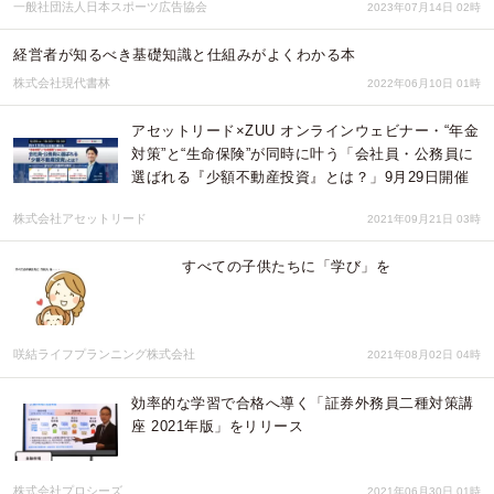
一般社団法人日本スポーツ広告協会
2023年07月14日 02時
経営者が知るべき基礎知識と仕組みがよくわかる本
株式会社現代書林
2022年06月10日 01時
アセットリード×ZUU オンラインウェビナー・“年金
対策”と“生命保険”が同時に叶う「会社員・公務員に
選ばれる『少額不動産投資』とは？」9月29日開催
株式会社アセットリード
2021年09月21日 03時
すべての子供たちに「学び」を
咲結ライフプランニング株式会社
2021年08月02日 04時
効率的な学習で合格へ導く「証券外務員二種対策講
座 2021年版」をリリース
株式会社プロシーズ
2021年06月30日 01時