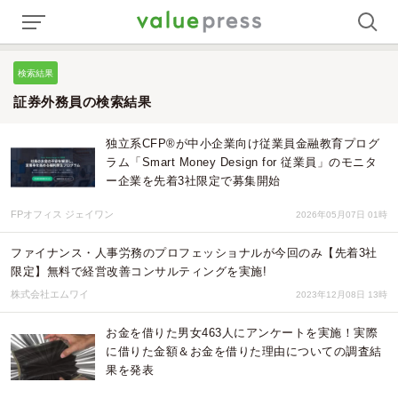
検索結果
証券外務員の検索結果
独立系CFP®が中小企業向け従業員金融教育プログ
ラム「Smart Money Design for 従業員」のモニタ
ー企業を先着3社限定で募集開始
FPオフィス ジェイワン
2026年05月07日 01時
ファイナンス・人事労務のプロフェッショナルが今回のみ【先着3社
限定】無料で経営改善コンサルティングを実施!
株式会社エムワイ
2023年12月08日 13時
お金を借りた男女463人にアンケートを実施！実際
に借りた金額＆お金を借りた理由についての調査結
果を発表