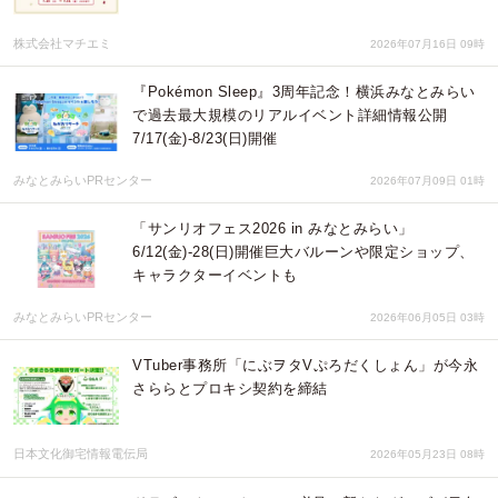
株式会社マチエミ
2026年07月16日 09時
『Pokémon Sleep』3周年記念！横浜みなとみらい
で過去最大規模のリアルイベント詳細情報公開
7/17(金)-8/23(日)開催
みなとみらいPRセンター
2026年07月09日 01時
「サンリオフェス2026 in みなとみらい」
6/12(金)-28(日)開催巨大バルーンや限定ショップ、
キャラクターイベントも
みなとみらいPRセンター
2026年06月05日 03時
VTuber事務所「にぶヲタVぷろだくしょん」が今永
さららとプロキシ契約を締結
日本文化御宅情報電伝局
2026年05月23日 08時