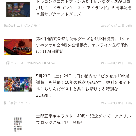
ドラゴンクエストファン必見！新たなグッズが目白
押し！「ドラゴンクエスト アイランド」５周年記念
＆新サブクエストグッズ
株式会社ニジゲンノモリ
2026年04月17日 03時
第52回信玄公祭り記念グッズを4月3日発売。Tシャ
ツやタオル全4種を会場販売、オンライン先行予約
は3月29日開始
山梨ニュース～YAMANASHI NEWS～
2026年03月25日 01時
5月23日（土）24日（日）都内で「ピクセル10th感
謝祭」を開催！10年の感謝を込めて、弊社各タイト
ルにちなんだゲストと共にお贈りする特別な
2Days！
株式会社ピクセル
2026年03月05日 12時
士郎正宗キャラクター40周年記念グッズ アクリル
ブロックにVol.17、登場!