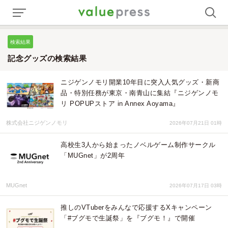
検索結果
記念グッズの検索結果
ニジゲンノモリ開業10年目に突入人気グッズ・新商
品・特別任務が東京・南青山に集結『ニジゲンノモ
リ POPUPストア in Annex Aoyama』
株式会社ニジゲンノモリ
2026年07月21日 01時
高校生3人から始まったノベルゲーム制作サークル
「MUGnet」が2周年
MUGnet
2026年07月17日 03時
推しのVTuberをみんなで応援するXキャンペーン
「#ブグモで生誕祭」を『ブグモ！』で開催