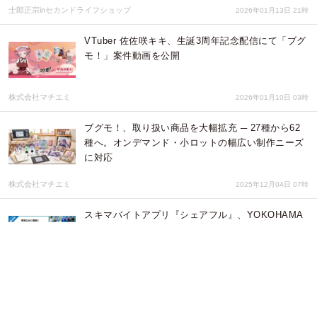
士郎正宗inセカンドライフショップ
2026年01月13日 21時
VTuber 佐佐咲キキ、生誕3周年記念配信にて「ブグ
モ！」案件動画を公開
株式会社マチエミ
2026年01月10日 03時
ブグモ！、取り扱い商品を大幅拡充 ─ 27種から62
種へ。オンデマンド・小ロットの幅広い制作ニーズ
に対応
株式会社マチエミ
2025年12月04日 07時
スキマバイトアプリ『シェアフル』、YOKOHAMA
SAKE SQUARE 2025にて"乾杯"する超バイト！を
募集！
パーソルデジタルベンチャーズ株式会社
2025年06月18日 01時
女性プロダーツプレイヤープロジェクト
「HEROINE DARTS」オフィシャルサポーターズク