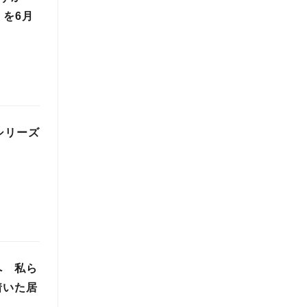
」を6月
シリーズ
へ 私ら
着いた居