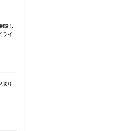
創設し
てライ
が取り