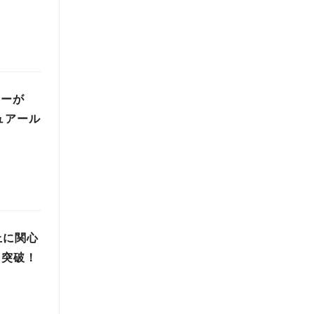
ターが
ュアール
上に関心
台突破！