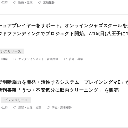
 02時
医療・健康
業績報告
チュアプレイヤーをサポート。オンラインジャズスクールを
ドファンディングでプロジェクト開始。7/15(日)八王子に
プレスリリース
 08時
エンタテインメント・音楽関連
告知・募集
けで明晰脳力を開発・活性するシステム「ブレインシグマΣ」
新刊書籍「うつ・不安気分に脳内クリーニング」 を販売
プレスリリース
 01時
新聞・出版・放送
研究・調査報告