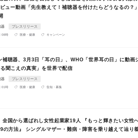
ンタビュー動画「先生教えて！補聴器を付けたらどうなるの？
開
聴器
プレスリリース
 08時
医療・健康
キャンペーン
ン補聴器、3月3日「耳の日」、WHO「世界耳の日」に動画
かる聞こえの真実」を世界で配信
聴器
プレスリリース
 01時
医療・健康
告知・募集
】全国から選ばれし女性起業家19人 『もっと輝きたい女性
19の方法』 シングルマザー・難病・障害を乗り越えて辿り