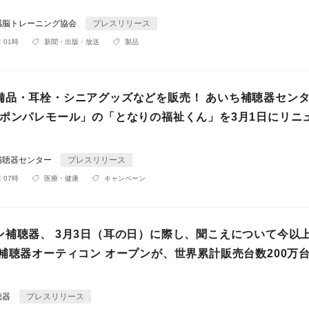
感脳トレーニング協会
プレスリリース
 01時
新聞・出版・放送
製品
備品・耳栓・シニアグッズなどを販売！ あいち補聴器セン
「ポンパレモール」の「となりの福祉くん」を3月1日にリニ
補聴器センター
プレスリリース
 07時
医療・健康
キャンペーン
ン補聴器、 3月3日（耳の日）に際し、聞こえについて今以
進補聴器オーティコン オープンが、世界累計販売台数200万
聴器
プレスリリース