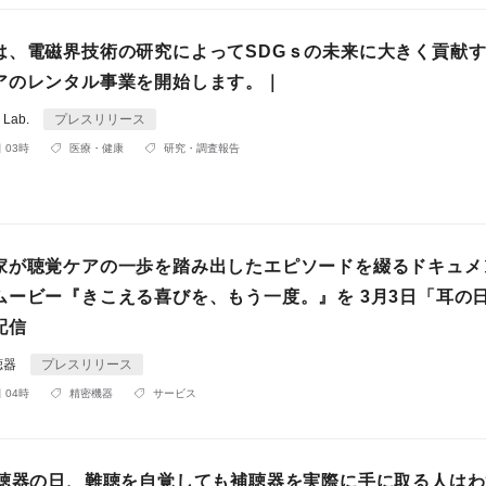
は、電磁界技術の研究によってSDGｓの未来に大きく貢献
アのレンタル事業を開始します。｜
Lab.
プレスリリース
 03時
医療・健康
研究・調査報告
家が聴覚ケアの一歩を踏み出したエピソードを綴るドキュメ
ムービー『きこえる喜びを、もう一度。』を 3月3日「耳の
配信
聴器
プレスリリース
 04時
精密機器
サービス
補聴器の日、難聴を自覚しても補聴器を実際に手に取る人は