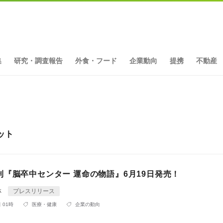
集
研究・調査報告
外食・フード
企業動向
提携
不動産
ット
刊『脳卒中センター 運命の物語』6月19日発売！
林
プレスリリース
 01時
医療・健康
企業の動向