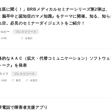
名医に聞く！」BRBメディカルセミナーシリーズ第2弾は、
！脳卒中と認知症のマメ知識』をテーマに開催。知る、知ら
れ目。必見のセミナーダイジェストをご紹介！
ールビー
プレスリリース
 07時
未選択
格的なＡＡＣ（拡大・代替コミュニケーション）ソフトウェ
トーク』を発表
ーライフ
プレスリリース
 06時
教育
未選択
帯電話で障害者支援アプリ