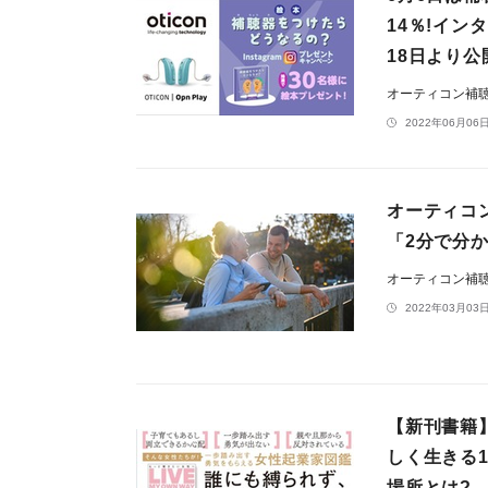
14％!イ
18日より公
オーティコン補
2022年06月06日
オーティコ
「2分で分
オーティコン補
2022年03月03日
【新刊書籍
しく生きる
場所とは?