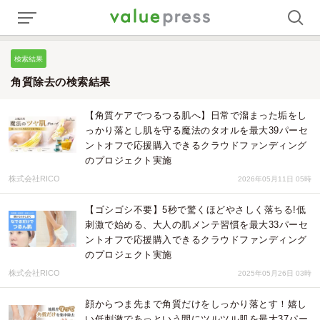
検索結果
角質除去の検索結果
【角質ケアでつるつる肌へ】日常で溜まった垢をし
っかり落とし肌を守る魔法のタオルを最大39パーセ
ントオフで応援購入できるクラウドファンディング
のプロジェクト実施
株式会社RICO
2026年05月11日 05時
【ゴシゴシ不要】5秒で驚くほどやさしく落ちる!低
刺激で始める、大人の肌メンテ習慣を最大33パーセ
ントオフで応援購入できるクラウドファンディング
のプロジェクト実施
株式会社RICO
2025年05月26日 03時
顔からつま先まで角質だけをしっかり落とす！嬉し
い低刺激であっという間にツルツル肌を最大37パー