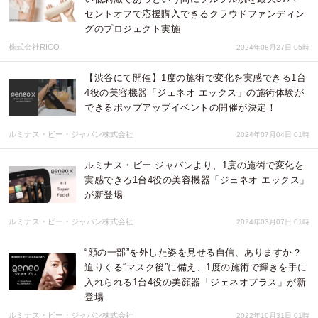
セントオフで応援購入できるクラウドファンディン
グのプロジェクト実施
株式会社RICO
2024年08月27日 05時
【渋谷にて開催】1度の施術で変化を実感できる1台
4役の美容機器「ジェネオ エックス」の施術体験が
できるポップアップイベントの開催が決定！
ルミナス・ビー・ジャパン株式会社
2024年07月04日 01時
ルミナス・ビー ジャパンより、1度の施術で変化を
実感できる1台4役の美容機器「ジェネオ エックス」
が新登場
ルミナス・ビー・ジャパン株式会社
2024年03月07日 01時
“顔の一部”を外した姿を見せる自信、ありますか？
迫りくる“マスク後”に備え、1度の施術で輝きを手に
入れられる1台4役の美顔器「ジェネオプラス」が新
登場
ルミナス・ビー・ジャパン株式会社
2022年10月31日 01時