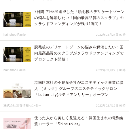
7日間で165％達成した「脱毛後のデリケートゾーン
の悩みを解消したい！国内最高品質のスクラブ」の
クラウドファンディングが残り1週間！
hair shop Facile
2022年03月24日 07時
脱毛後のデリケートゾーンの悩みを解消したい！国
内最高品質のスクラブがクラウドファンディングで
プロジェクト開始！
hair shop Facile
2022年03月22日 08時
港南区本社の不動産会社がエステティック事業に参
入 ［ミック］グループのエステティックサロン
「Lutian Lily(ルティアンリリー」オープン
株式会社三春情報センター
2022年02月15日 06時
使った人から美しく見違える！韓国生まれの電動角
質ローラー「Shine roller」