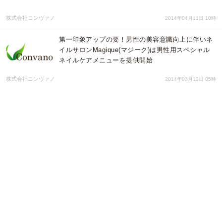
株式会社コンヴァノ
2014年04月11日 10時
第一印象アップの要！男性の美容意識向上に伴いネ
イルサロンMagique(マジーク)は男性用スペシャル
ネイルケアメニューを提供開始
株式会社コンヴァノ
2014年03月13日 05時
大阪ビューティーアート専門学校・大阪ウェディング＆ブライダル専
門学校が専門的な技術を気軽に体験できる「スチューデントサロン」
を開催
学校法人三幸学園
2012年08月06日 01時
韓国ECサイトで売り上げ１位 お客様満足度98% 韓国高級エステサ
ロン使用の超人気コスメが、遂に日本上陸！
株式会社ＬＡ ＶＩＥ
2012年07月03日 06時
大阪ビューティーアート専門学校・大阪ウェディング＆ブライダル専
門学校が、専門的な技術を気軽に体験できる「スチューデントサロ
ン」を開催