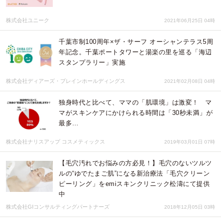
株式会社ユニーク
2021年06月25日 04時
千葉市制100周年×ザ・サーフ オーシャンテラス5周
年記念。千葉ポートタワーと湯楽の里を巡る「海辺
スタンプラリー」実施
株式会社ディアーズ・ブレインホールディングス
2021年02月08日 04時
独身時代と比べて、ママの「肌環境」は激変！ マ
マがスキンケアにかけられる時間は「30秒未満」が
最多…
株式会社ナリスアップ コスメティックス
2019年03月01日 07時
【毛穴汚れでお悩みの方必見！】毛穴のないツルツ
ルの“ゆでたまご肌”になる新治療法「毛穴クリーン
ピーリング」をemiスキンクリニック松濤にて提供
中
株式会社GIコンサルティングパートナーズ
2018年12月05日 03時