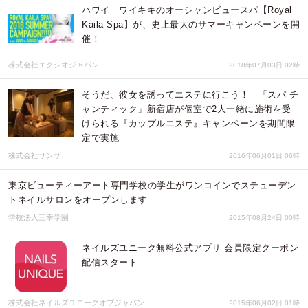
ハワイ ワイキキのオーシャンビュースパ【Royal
Kaila Spa】が、史上最大のサマーキャンペーンを開
催！
株式会社エクシオジャパン
2018年07月03日 02時
そうだ、彼女を誘ってエステに行こう！ 「スパ チ
ャンティック」新宿店が個室で2人一緒に施術を受
けられる『カップルエステ』キャンペーンを期間限
定で実施
株式会社サンザ
2016年06月01日 06時
東京ビューティーアート専門学校の学生がワンコインでステューデン
トネイルサロンをオープンします
学校法人三幸学園
2015年08月24日 00時
ネイルズユニーク無料公式アプリ 会員限定クーポン
配信スタート
株式会社ネイルズユニークオブジャパン
2015年06月02日 01時