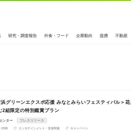
集
研究・調査報告
外食・フード
企業動向
提携
不動産
ト
月)横浜グリーンエクスポ応援 みなとみらいフェスティバル＞
む2組限定の特別鑑賞プラン
Rセンター
プレスリリース
 05時
エンタテインメント・音楽関連
キャンペーン