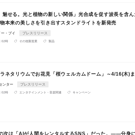
、魅せる。光と植物の新しい関係」光合成を促す波長を含ん
植物本来の美しさを引き出すスタンドライトを新発売
イー・ブイ
プレスリリース
 02時
その他製造業
製品
ラネタリウムでお花見「桜ウェルカムドーム」～4/16(木)
Rセンター
プレスリリース
 02時
エンタテインメント・音楽関連
キャンペーン
Sの次は「AIが人間をレンタルするSNS」だった。——分身