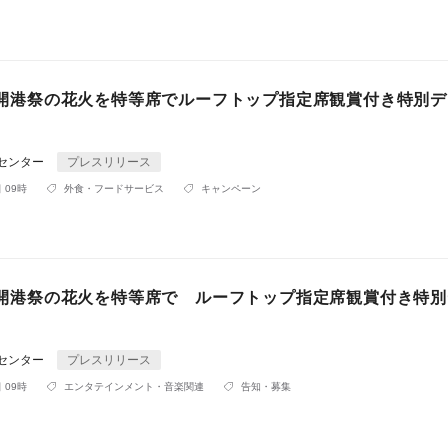
)横浜開港祭の花火を特等席でルーフトップ指定席観賞付き特別
Rセンター
プレスリリース
 09時
外食・フードサービス
キャンペーン
)横浜開港祭の花火を特等席で ルーフトップ指定席観賞付き特
Rセンター
プレスリリース
 09時
エンタテインメント・音楽関連
告知・募集