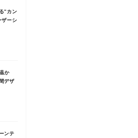
る“カン
ーザーシ
温か
間デザ
ーンテ