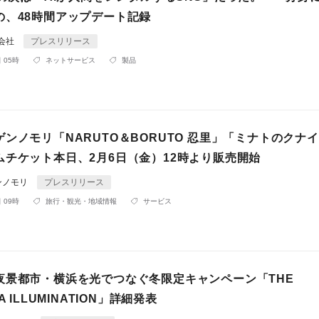
の、48時間アップデート記録
式会社
プレスリリース
 05時
ネットサービス
製品
ンノモリ「NARUTO＆BORUTO 忍里」「ミナトのクナイ
ムチケット本日、2月6日（金）12時より販売開始
ンノモリ
プレスリリース
 09時
旅行・観光・地域情報
サービス
夜景都市・横浜を光でつなぐ冬限定キャンペーン「THE
A ILLUMINATION」詳細発表