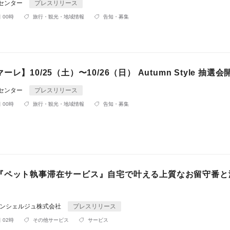
Rセンター
プレスリリース
 00時
旅行・観光・地域情報
告知・募集
レ】10/25（土）〜10/26（日） Autumn Style 抽選
Rセンター
プレスリリース
 00時
旅行・観光・地域情報
告知・募集
『ペット執事滞在サービス』自宅で叶える上質なお留守番と
コンシェルジュ株式会社
プレスリリース
 02時
その他サービス
サービス