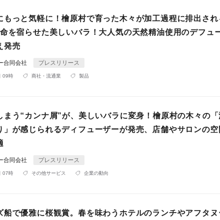
にもっと気軽に！檜原村で育った木々が加工過程に排出され
び命を宿らせた美しいバラ！大人気の天然精油使用のデフュ
え発売
ニー合同会社
プレスリリース
 09時
商社・流通業
製品
しまう“カンナ屑”が、美しいバラに変身！檜原村の木々の「
り」が感じられるディフューザーが発売、店舗やサロンの空
適
ニー合同会社
プレスリリース
 07時
その他サービス
企業の動向
ズ船で優雅に桜観賞。春を味わうホテルのランチやアフタヌ