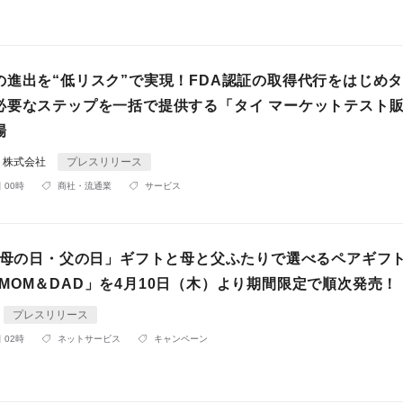
の進出を“低リスク”で実現！FDA認証の取得代行をはじめ
必要なステップを一括で提供する「タイ マーケットテスト
場
ト株式会社
プレスリリース
 00時
商社・流通業
サービス
》「母の日・父の日」ギフトと母と父ふたりで選べるペアギフ
for MOM＆DAD」を4月10日（木）より期間限定で順次発売！
プレスリリース
 02時
ネットサービス
キャンペーン