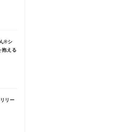
ん®シ
を抱える
」リリー