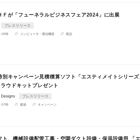
ＨＦが「フューネラルビジネスフェア2024」に出展
プレスリリース
 05時
コンピュータ・通信機器
製品
特別キャンペーン見積積算ソフト「エスティメイトシリーズ
+クラウドキットプレゼント
e Designs
プレスリリース
 07時
建築
キャンペーン
フト、機械設備配管工事・空調ダクト設備・保温設備用 「