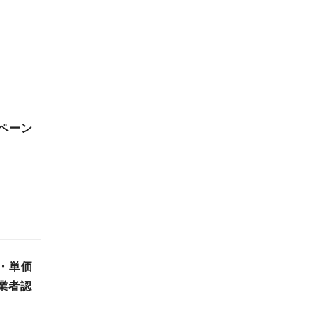
ペーン
・単価
業者認