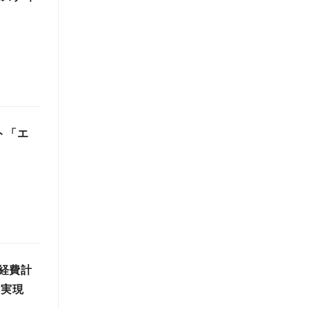
ト「エ
経費計
を実現