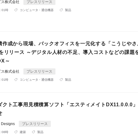
ビス株式会社
プレスリリース
 01時
コンピュータ・通信機器
製品
積作成から現場、バックオフィスを一元化する「こうじやさ
」をリリース ～デジタル人材の不足、導入コストなどの課題
DX～
ビス株式会社
プレスリリース
 01時
コンピュータ・通信機器
製品
クト工事用見積積算ソフト「エスティメイトDX11.0.0.0
せ
e Designs
プレスリリース
 08時
建築
製品