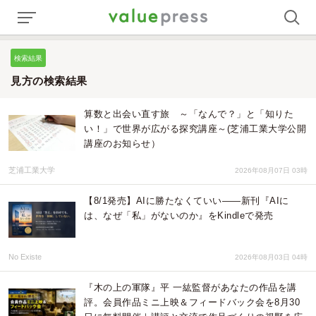
検索結果
見方の検索結果
算数と出会い直す旅 ～「なんで？」と「知りた
い！」で世界が広がる探究講座～(芝浦工業大学公開
講座のお知らせ）
芝浦工業大学
2026年08月07日 03時
【8/1発売】AIに勝たなくていい——新刊『AIに
は、なぜ「私」がないのか』をKindleで発売
No Existe
2026年08月03日 04時
『木の上の軍隊』平 一紘監督があなたの作品を講
評。会員作品ミニ上映＆フィードバック会を8月30