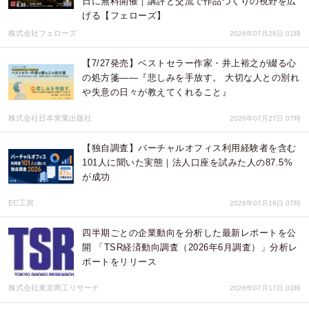
日に無料開催｜講評と交流で作品づくりの視野を広
げる【フェローズ】
株式会社フェローズ
2026年07月28日 01時
【7/27発売】ベストセラー作家・井上裕之が綴る心
の処方箋——『悲しみを手放す。 大切な人との別れ
や失意の日々が教えてくれること』
株式会社日本実業出版社
2026年07月27日 07時
【独自調査】バーチャルオフィス利用経験者を含む
101人に聞いた実態｜法人口座を試みた人の87.5%
が成功
EC工房
2026年07月18日 07時
四半期ごとの企業動向を分析した最新レポートを公
開 「TSR経済動向調査（2026年6月調査）」分析レ
ポートをリリース
株式会社東京商工リサーチ
2026年07月17日 03時