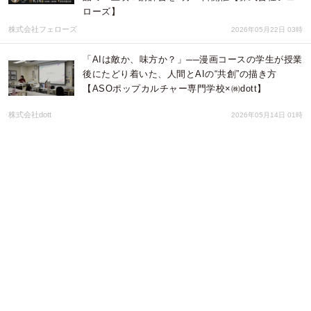
ローズ】
株式会社フェローズ
2026年05月22日 03時
「AIは敵か、味方か？」──漫画コースの学生が授業
後にたどり着いた、人間とAIの“共創”の描き方
【ASOポップカルチャー専門学校×㈱dott】
株式会社dott
2026年05月14日 01時
小林製薬紅麹事件研究解説 誤った正義感が紅麹市場
を破壊したFDA裁判・食薬区分25年の歴史と、企業
名公表プロセスの開示請求 薬系研究者・役人の視点
で考察
株式会社薫製倶楽部
2026年05月10日 05時
障害のある子どもたちの“好き”と“未来”をAIで可視化
する「障害児親子AIオンラインスクール」始動！
Lumière
2026年05月07日 04時