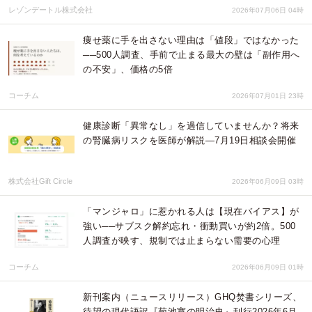
レゾンデートル株式会社
2026年07月06日 04時
痩せ薬に手を出さない理由は「値段」ではなかった
──500人調査、手前で止まる最大の壁は「副作用へ
の不安」、価格の5倍
コーチム
2026年07月01日 23時
健康診断「異常なし」を過信していませんか？将来
の腎臓病リスクを医師が解説—7月19日相談会開催
株式会社Gift Circle
2026年06月09日 03時
「マンジャロ」に惹かれる人は【現在バイアス】が
強い──サブスク解約忘れ・衝動買いが約2倍。500
人調査が映す、規制では止まらない需要の心理
コーチム
2026年06月09日 01時
新刊案内（ニュースリリース）GHQ焚書シリーズ、
待望の現代語訳『菊池寛の明治史』刊行2026年6月