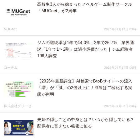
高校生3人から始まったノベルゲーム制作サークル
「MUGnet」が2周年
MUGnet
2026年07月17日 03時
ジムの継続率は1年で44.0%、2年で26.7% 業界通
説「1年で1〜2割」は過小評価だった｜ジム経験者
196人調査
コーチム
2026年07月17日 00時
【2026年最新調査】AI検索でBtoBサイトへの流入
「増」が「減」の2倍以上に！成果は二極化する実
態が判明
株式会社グリーゼ
2026年07月07日 09時
夫婦の隠しごとの中身とは？いつから隠している？
配偶者に言えない秘密に迫る