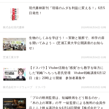
現代書林新刊『現場のムダを利益に変える！』6月5
日発売！
株式会社現代書林
2026年06月04日 02時
生物のしくみを学ぼう！～実験と観察で、科学の扉
を開いてみよう～ (芝浦工業大学公開講座のお知ら
せ）
芝浦工業大学
2026年06月04日 01時
【ドスパラ】Vtuber活動を“感覚”から数字を味方に
した“戦略”へちっち君氏登壇 Vtuber戦略講座6月12
日（金）20時より開催 参加者募集中
株式会社サードウェーブ ドスパラ
2026年05月25日 02時
「プロの映画監督は、短編映画をどう観るのか」
『木の上の軍隊』の平 一紘監督による無料の会員作
品ミニ上映＆講評会を6月14日開催【株式会社フェ