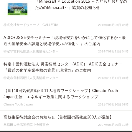
「Minecraft × Education 2015 ～こどもとおとなの
ためのMinecraft～」協賛のお知らせ
株式会社サードウェーブ GALLERIA
2015年08月06日 06時
ADIC+JSSE安全セミナー『現場保安力をいかにして強化するか～最
近の産業安全の課題と現場保安力の強化～ 』のご案内
特定非営利活動法人災害情報センター
2014年08月21日 04時
特定非営利活動法人 災害情報センター(ADIC) ADIC安全セミナー
『最近の化学産業事故の背景と現場力』のご案内
特定非営利活動法人災害情報センター
2013年11月11日 01時
【6月18日気候変動×3.11大地震ワークショップ】Climate Youth
Japan主催 エネルギー政策に関するワークショップ
Climate Youth Japan
2011年06月10日 08時
高校生招待討論会のお知らせ【首都圏の高校生200人が議論】
早稲田大学高等学院中央幹事会
2007年04月30日 12時