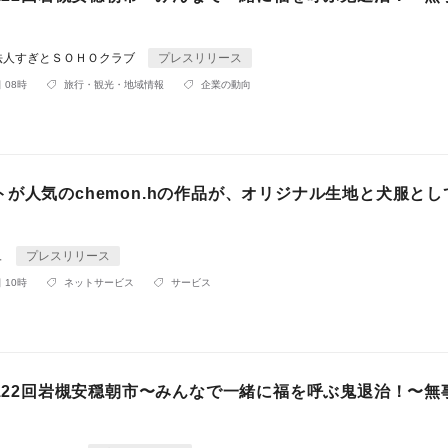
法人すぎとＳＯＨＯクラブ
プレスリリース
 08時
旅行・観光・地域情報
企業の動向
が人気のchemon.hの作品が、オリジナル生地と犬服とし
ュ
プレスリリース
 10時
ネットサービス
サービス
第122回岩槻安穏朝市〜みんなで一緒に福を呼ぶ鬼退治！〜無