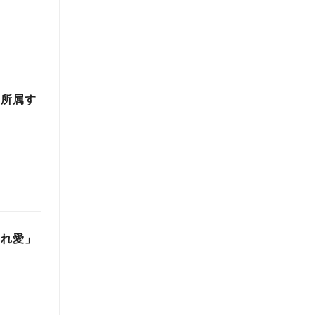
に所属す
ふれ愛」