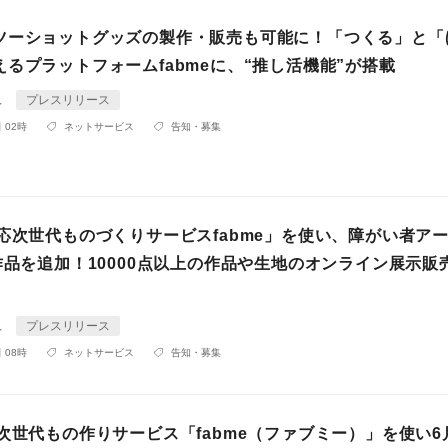
ツーショットグッズの製作・販売も可能に！「つくる」と「
るプラットフォームfabmeに、“推し活機能”が搭載
ュ
プレスリリース
 02時
ネットサービス
告知・募集
対応次世代ものづくりサービスfabme」を使い、障がい者ア
作品を追加！10000点以上の作品や生地のオンライン展示販
ュ
プレスリリース
 08時
ネットサービス
告知・募集
次世代もの作りサービス「fabme（ファブミー）」を使い6