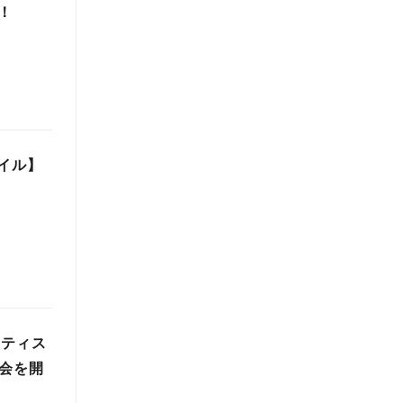
！
ァイル】
ーティス
売会を開