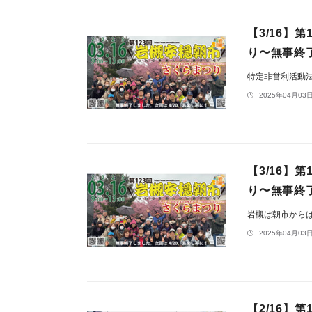
【3/16】
り〜無事終
特定非営利活動
2025年04月03日
【3/16】
り〜無事終
岩槻は朝市から
2025年04月03日
【2/16】