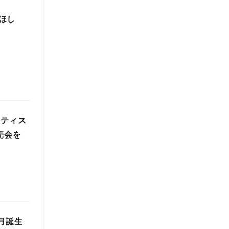
ほし
ーティス
売会を
月誕生