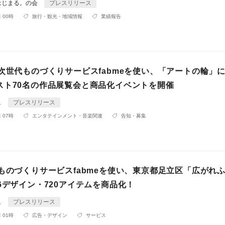
はじまる。の会
プレスリリース
 00時
旅行・観光・地域情報
業績報告
応次世代ものづくりサービスfabmeを使い、「アートの輪」
スト70名の作品展覧会と商品化イベントを開催
ュ
プレスリリース
 07時
エンタテインメント・音楽関連
告知・募集
応ものづくりサービスfabmeを使い、東京都足立区「広がれ
6デザイン・720アイテムを商品化！
ュ
プレスリリース
 01時
広告・デザイン
サービス