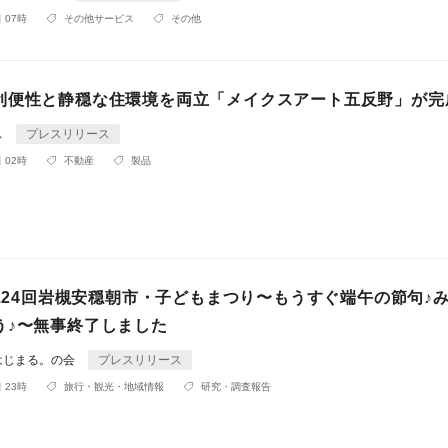
 07時
その他サービス
その他
利便性と静穏な住環境を両立「メイクスアート五反野」が完
ス
プレスリリース
 02時
不動産
製品
第124回岩槻安穏朝市・子どもまつり〜もうすぐ端午の節句♪
う♪〜無事終了しました
はじまる。の会
プレスリリース
 23時
旅行・観光・地域情報
研究・調査報告