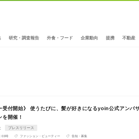
集
研究・調査報告
外食・フード
企業動向
提携
不動産
ト
ー受付開始》 使うたびに、髪が好きになるyoin公式アンバ
ンを開催！
社
プレスリリース
 03時
ファッション・ビューティー
告知・募集