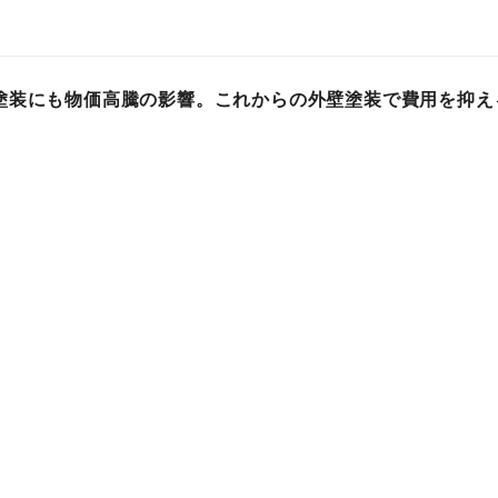
塗装にも物価高騰の影響。これからの外壁塗装で費用を抑え
替え時期を福島・いわき市の塗装専門業者、志賀塗装株式会
解説。
ィー
プレスリリース
 02時
建築
企業の動向
ーズから超極厚接着&超耐久仕様で補修箇所が目立たない半
リラテープ エクストリーム ウォータープルーフ ＜クリア＞
プレスリリース
 06時
建築
製品