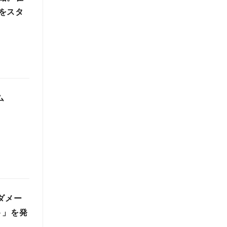
をスタ
ム
ダメー
ト」を発