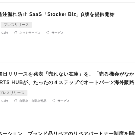
漏れ防止 SaaS「Stocker Biz」β版を提供開始
プレスリリース
 01時
ネットサービス
サービス
4月30日リリースを発表「売れない在庫」を、「売る機会がな
ARTS HUBが、たったの４ステップでオートパーツ海外販
プレスリリース
 01時
自動車・自動車部品
サービス
ベーション、ブランド品リペアのリペアパートナー制度を開