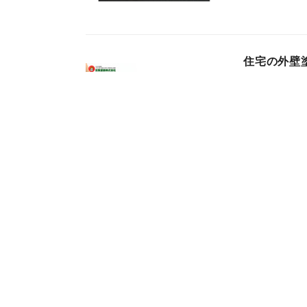
住宅の外壁
ントや塗り
ログ記事で
株式会社エムデ
2025年12月23日
ゴリラシリ
イプの「ゴ
発売！
呉工業株式会社
2025年11月11日