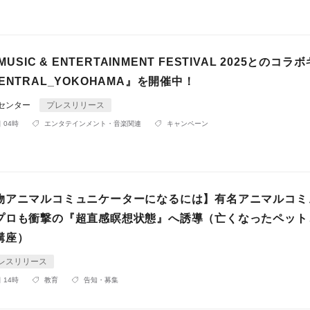
MUSIC & ENTERTAINMENT FESTIVAL 2025とのコラ
ENTRAL_YOKOHAMA』を開催中！
Rセンター
プレスリリース
 04時
エンタテインメント・音楽関連
キャンペーン
物アニマルコミュニケーターになるには】有名アニマルコミ
プロも衝撃の『超直感瞑想状態』へ誘導（亡くなったペット
講座）
レスリリース
 14時
教育
告知・募集