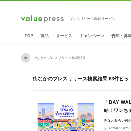
プレスリリース配信サービス
TOP
製品
サービス
キャンペーン
告知・募
A
街なかのプレスリリース検索結果
街なかのプレスリリース検索結果 63件ヒッ
「BAY WA
結！ワンち
みなとみらいP
2026年06月25日