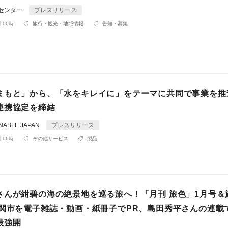
Rセンター
プレスリリース
 00時
旅行・観光・地域情報
告知・募集
まもと」から、「水をキレイに」をテーマに共同で事業を推
連携協定を締結
ABLE JAPAN
プレスリリース
 06時
その他サービス
製品
さんが紺碧の海の絶景地を巡る旅へ！「月刊 旅色」1月号＆
下関市を電子雑誌・動画・紙冊子でPR、島田秀平さんの連載
最強開