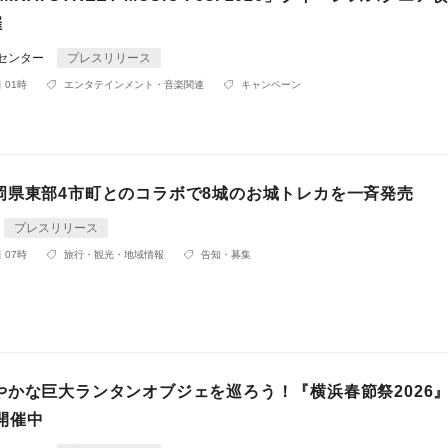
催
Rセンター
プレスリリース
 01時
エンタテインメント・音楽関連
キャンペーン
岡県東部4市町とのコラボで8城のお城トレカを一斉発売
プレスリリース
 07時
旅行・観光・地域情報
告知・募集
やかな巨大ランタンオブジェを巡ろう！『横浜春節祭2026
で開催中