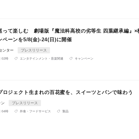
巡って楽しむ 劇場版『魔法科高校の劣等生 四葉継承編』×
ーンを5/8(金)-24(日)に開催
Rセンター
プレスリリース
 02時
エンタテインメント・音楽関連
キャンペーン
”プロジェクト生まれの百花蜜を、スイーツとパンで味わう
ラン
プレスリリース
 04時
外食・フードサービス
製品