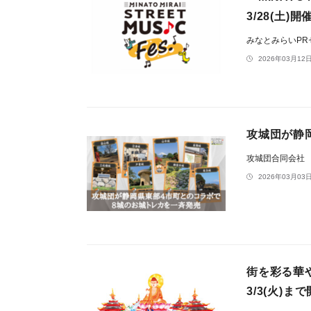
3/28(土)開
みなとみらいP
2026年03月12日
攻城団が静
攻城団合同会社
2026年03月03日
街を彩る華
3/3(火)ま