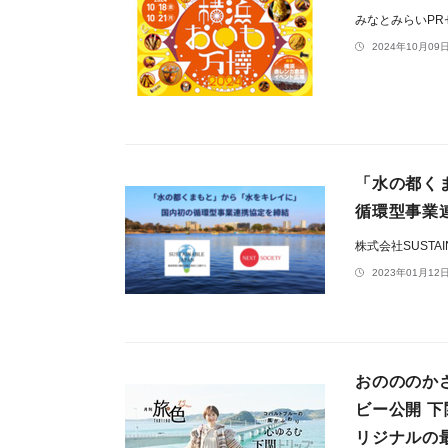
みなとみらいP
2024年10月09日
「水の都く
循環型事業
株式会社SUSTAIN
2023年01月12日
おのののか
ビー公開 
リジナルの