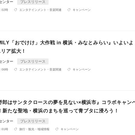
Rセンター
プレスリリース
 02時
エンタテインメント・音楽関連
キャンペーン
AMILY「おでけけ」大作戦 in 横浜・みなとみらい』いよいよ
〜エリア拡大！
Rセンター
プレスリリース
 06時
エンタテインメント・音楽関連
キャンペーン
野郎はサンタクロースの夢を見ない×横浜市』コラボキャン
実施！新たな聖地・横浜のまちを巡って青ブタに浸ろう！
Rセンター
プレスリリース
 01時
旅行・観光・地域情報
キャンペーン