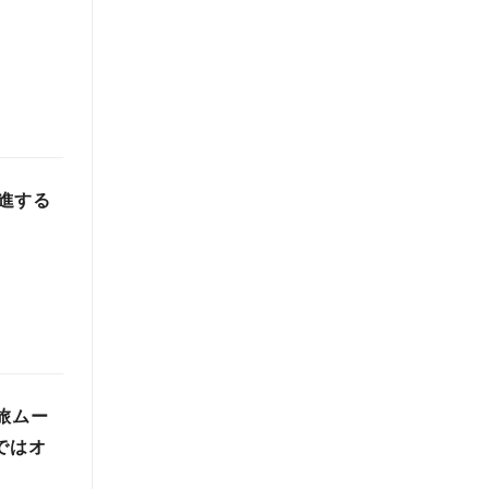
進する
旅ムー
ではオ